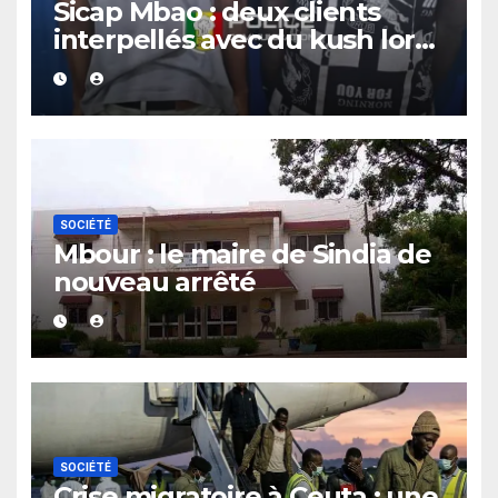
Sicap Mbao : deux clients
interpellés avec du kush lors
d’un contrôle de police dans
un bar
SOCIÉTÉ
Mbour : le maire de Sindia de
nouveau arrêté
SOCIÉTÉ
Crise migratoire à Ceuta : une