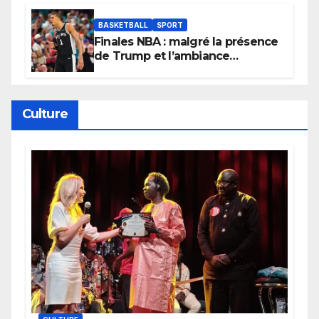
BASKETBALL
SPORT
Finales NBA : malgré la présence
de Trump et l’ambiance
électrique du Garden,
Wembanyama fait taire New
York
Culture