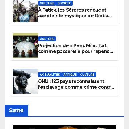
CULTURE
SOCIÉTÉ
À Fatick, les Sérères renouent
avec le rite mystique de Diobaye
pour implorer le retour de la
pluie.
CULTURE
Projection de « Penc Mi » : l’art
comme passerelle pour repenser
la transmission des savoirs
africains.
ACTUALITÉS
AFRIQUE
CULTURE
ONU : 123 pays reconnaissent
l’esclavage comme crime contre
l’humanité, la France toujours en
retard sur le Code noi
Santé