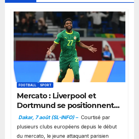
FOOTBALL
SPORT
Mercato : Liverpool et
Dortmund se positionnent
en favoris pour recruter
Dakar, 7 août (SL-INFO) –
Courtisé par
Ibrahim Mbaye
plusieurs clubs européens depuis le début
du mercato, le jeune attaquant parisien