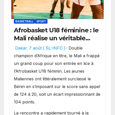
BASKETBALL
SPORT
Afrobasket U18 féminine : le
Mali réalise un véritable
festival offensif et inflige
Dakar. 7 août ( SL-INFO )-
Double
une lourde défaite au
champion d’Afrique en titre, le Mali a frappé
Bénin.
un grand coup pour son entrée en lice à
l’Afrobasket U18 féminin. Les jeunes
Maliennes ont littéralement surclassé le
Bénin en s’imposant sur le score sans appel
de 124 à 20, soit un écart impressionnant de
104 points.
La rencontre a rapidement tourné à la