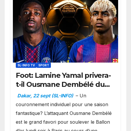
SL-INFO TV
SPORT
Foot: Lamine Yamal privera-
t-il Ousmane Dembélé du
Ballon d’or ?
Dakar, 22 sept (SL-INFO)
– Un
couronnement individuel pour une saison
fantastique? L’attaquant Ousmane Dembélé
est le grand favori pour soulever le Ballon
d’or lundi soir à Paris au cours d’une