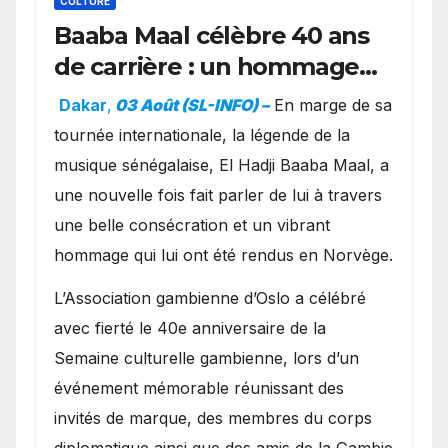
CULTURE
Baaba Maal célèbre 40 ans
de carrière : un hommage
exceptionnel à Oslo en
Dakar
,
03 Août (SL-INFO) –
​En marge de sa
présence de la famille
tournée internationale, la légende de la
royale.
musique sénégalaise, El Hadji Baaba Maal, a
une nouvelle fois fait parler de lui à travers
une belle consécration et un vibrant
hommage qui lui ont été rendus en Norvège.
​L’Association gambienne d’Oslo a célébré
avec fierté le 40e anniversaire de la
Semaine culturelle gambienne, lors d’un
événement mémorable réunissant des
invités de marque, des membres du corps
diplomatique ainsi que des amis de la Gambie