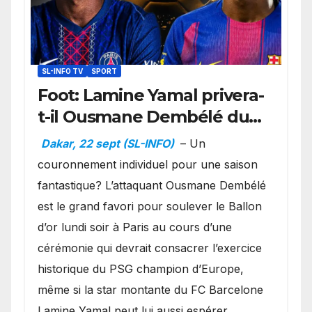
SL-INFO TV
SPORT
Foot: Lamine Yamal privera-
t-il Ousmane Dembélé du
Ballon d’or ?
Dakar, 22 sept (SL-INFO)
– Un
couronnement individuel pour une saison
fantastique? L’attaquant Ousmane Dembélé
est le grand favori pour soulever le Ballon
d’or lundi soir à Paris au cours d’une
cérémonie qui devrait consacrer l’exercice
historique du PSG champion d’Europe,
même si la star montante du FC Barcelone
Lamine Yamal peut lui aussi espérer