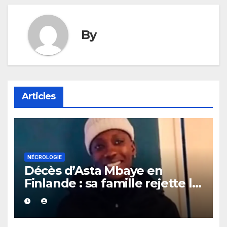
By
Articles
NÉCROLOGIE
Décès d’Asta Mbaye en
Finlande : sa famille rejette la
thèse du suicide et exige
toute la vérité.