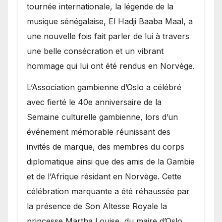
présence de la famille
tournée internationale, la légende de la
royale.
musique sénégalaise, El Hadji Baaba Maal, a
une nouvelle fois fait parler de lui à travers
une belle consécration et un vibrant
hommage qui lui ont été rendus en Norvège.
​L’Association gambienne d’Oslo a célébré
avec fierté le 40e anniversaire de la
Semaine culturelle gambienne, lors d’un
événement mémorable réunissant des
invités de marque, des membres du corps
diplomatique ainsi que des amis de la Gambie
et de l’Afrique résidant en Norvège. Cette
célébration marquante a été réhaussée par
la présence de Son Altesse Royale la
princesse Märtha Louise, du maire d’Oslo,