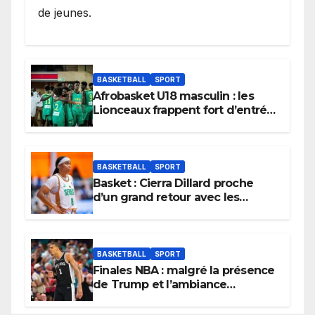
de jeunes.
BASKETBALL
SPORT
Afrobasket U18 masculin : les
Lionceaux frappent fort d’entrée
et lancent idéalement leur
tournoi.
BASKETBALL
SPORT
Basket : Cierra Dillard proche
d’un grand retour avec les
Lionnes ?
BASKETBALL
SPORT
Finales NBA : malgré la présence
de Trump et l’ambiance
électrique du Garden,
Wembanyama fait taire New