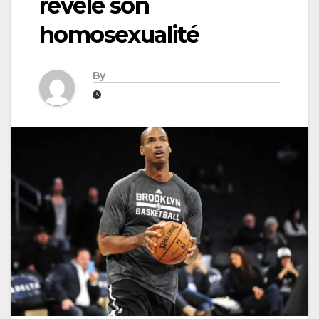
révélé son
homosexualité
By