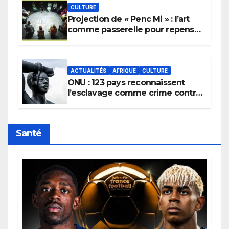
CULTURE
Projection de « Penc Mi » : l’art
comme passerelle pour repenser
la transmission des savoirs
africains.
ACTUALITÉS
AFRIQUE
CULTURE
ONU : 123 pays reconnaissent
l’esclavage comme crime contre
l’humanité, la France toujours en
retard sur le Code noi
Santé