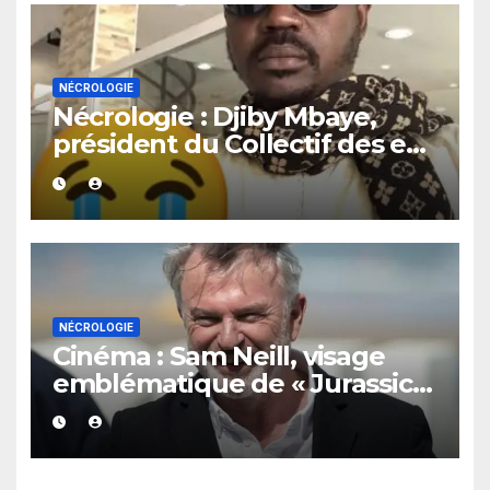
NÉCROLOGIE
Nécrologie : Djiby Mbaye,
président du Collectif des ex-
détenus politiques, est
décédé, annonce le Pastef
NÉCROLOGIE
Cinéma : Sam Neill, visage
emblématique de « Jurassic
Park », tire sa révérence à 78
ans.