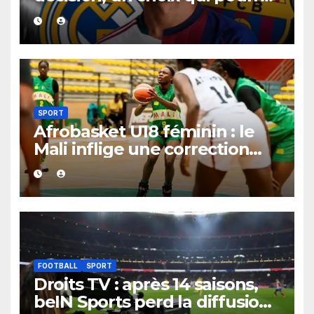
faire grand bruit sur le
marché des transferts.
SPORT
Afrobasket U18 féminin : le
Mali inflige une correction
historique au Bénin avec plus
de 100 points d’écart
FOOTBALL
SPORT
Droits TV : après 14 saisons,
beIN Sports perd la diffusion