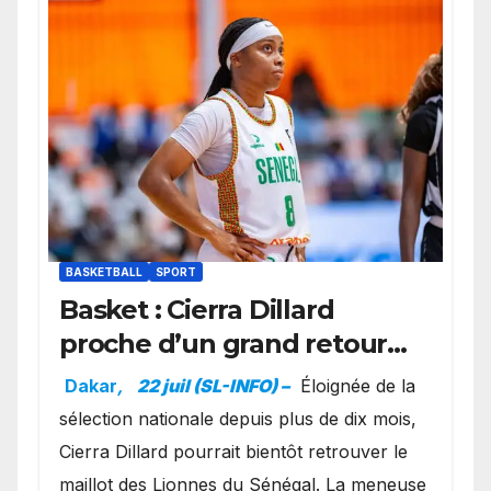
BASKETBALL
SPORT
Basket : Cierra Dillard
proche d’un grand retour
avec les Lionnes ?
Dakar
,
22 juil (SL-INFO) –
Éloignée de la
sélection nationale depuis plus de dix mois,
Cierra Dillard pourrait bientôt retrouver le
maillot des Lionnes du Sénégal. La meneuse