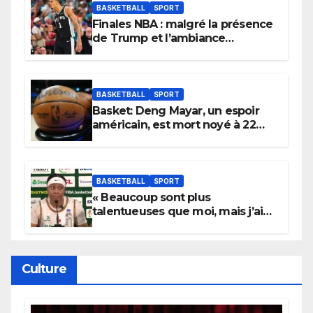
BASKETBALL
SPORT
Finales NBA : malgré la présence
de Trump et l’ambiance
électrique du Garden,
Wembanyama fait taire New
York
BASKETBALL
SPORT
Basket: Deng Mayar, un espoir
américain, est mort noyé à 22
ans
BASKETBALL
SPORT
« Beaucoup sont plus
talentueuses que moi, mais j’ai
persévéré » : le message fort de
Cierra Dillard
Culture