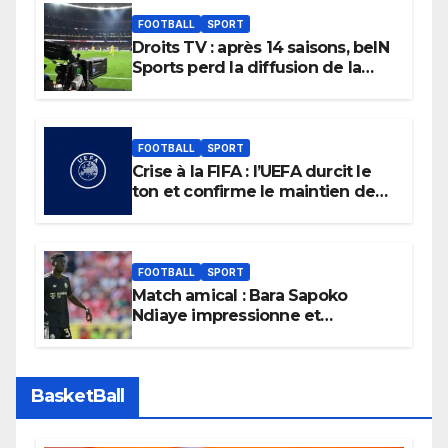
FOOTBALL
SPORT
Droits TV : après 14 saisons, beIN
Sports perd la diffusion de la
Liga
FOOTBALL
SPORT
Crise à la FIFA : l’UEFA durcit le
ton et confirme le maintien de
son boycott des Coupes du
monde.
FOOTBALL
SPORT
Match amical : Bara Sapoko
Ndiaye impressionne et
confirme son potentiel avec le
Bayern Munich
BasketBall