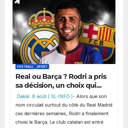
FOOTBALL
SPORT
Real ou Barça ? Rodri a pris
sa décision, un choix qui
pourrait faire grand bruit
Dakar. 6 août ( SL-INFO )-
Alors que son
sur le marché des
nom circulait surtout du côté du Real Madrid
transferts.
ces dernières semaines, Rodri a finalement
choisi le Barça. Le club catalan est entré