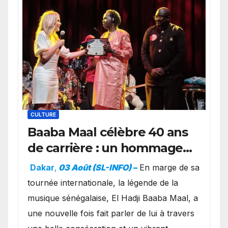
CULTURE
Baaba Maal célèbre 40 ans
de carrière : un hommage
exceptionnel à Oslo en
Dakar
,
03 Août (SL-INFO) –
​En marge de sa
présence de la famille
tournée internationale, la légende de la
royale.
musique sénégalaise, El Hadji Baaba Maal, a
une nouvelle fois fait parler de lui à travers