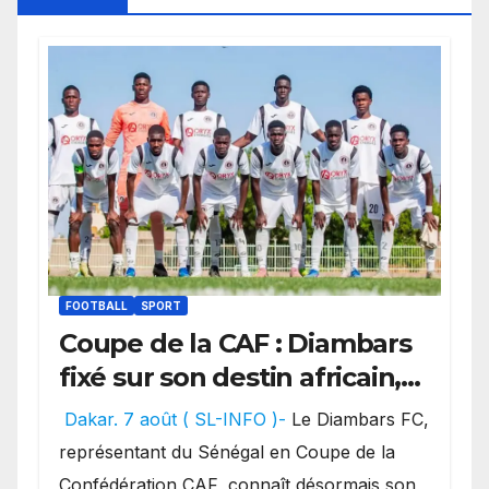
FOOTBALL
SPORT
Coupe de la CAF : Diambars
fixé sur son destin africain,
l’ES Zarzis sera son premier
Dakar. 7 août ( SL-INFO )-
Le Diambars FC,
obstacle.
représentant du Sénégal en Coupe de la
Confédération CAF, connaît désormais son