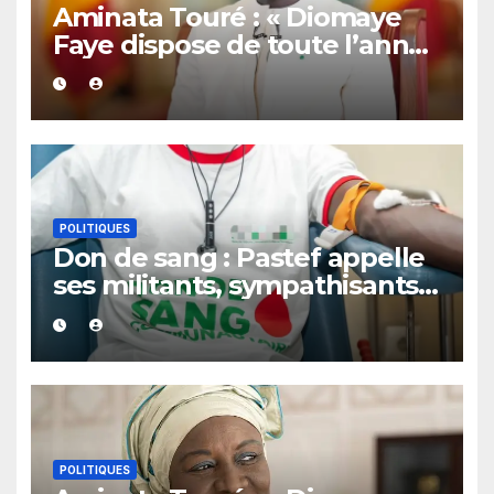
Aminata Touré : « Diomaye
Faye dispose de toute l’année
2027 pour organiser les
élections locales dans la
légalité »
POLITIQUES
Don de sang : Pastef appelle
ses militants, sympathisants
et tous les citoyens à se
mobiliser
POLITIQUES