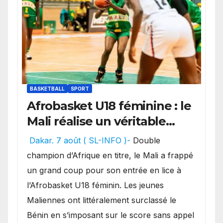
BASKETBALL
SPORT
Afrobasket U18 féminine : le
Mali réalise un véritable
festival offensif et inflige
Dakar. 7 août ( SL-INFO )-
Double
une lourde défaite au
champion d’Afrique en titre, le Mali a frappé
Bénin.
un grand coup pour son entrée en lice à
l’Afrobasket U18 féminin. Les jeunes
Maliennes ont littéralement surclassé le
Bénin en s’imposant sur le score sans appel