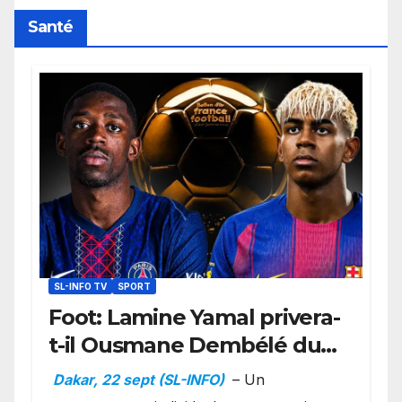
Santé
SL-INFO TV
SPORT
Foot: Lamine Yamal privera-
t-il Ousmane Dembélé du
Ballon d’or ?
Dakar, 22 sept (SL-INFO)
– Un