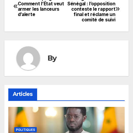
Navigation
Comment l’État veut
Sénégal : l’opposition
armer les lanceurs
conteste le rapport
de
d’alerte
final et réclame un
comité de suivi
l’article
By
Articles
POLITIQUES