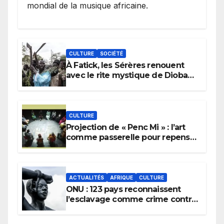
mondial de la musique africaine.
CULTURE
SOCIÉTÉ
À Fatick, les Sérères renouent
avec le rite mystique de Diobaye
pour implorer le retour de la
pluie.
CULTURE
Projection de « Penc Mi » : l’art
comme passerelle pour repenser
la transmission des savoirs
africains.
ACTUALITÉS
AFRIQUE
CULTURE
ONU : 123 pays reconnaissent
l’esclavage comme crime contre
l’humanité, la France toujours en
retard sur le Code noi