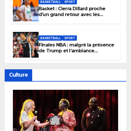
BASKETBALL
SPORT
Basket : Cierra Dillard proche
d’un grand retour avec les
Lionnes ?
BASKETBALL
SPORT
Finales NBA : malgré la présence
de Trump et l’ambiance
électrique du Garden,
Wembanyama fait taire New
York
Culture