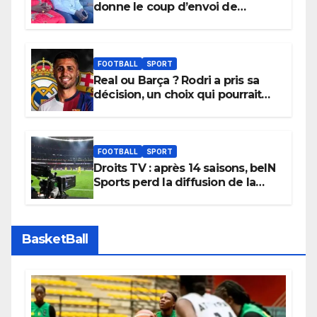
donne le coup d’envoi de
l’initiative « Zéro Violence »
depuis sa ville natale pour
promouvoir des compétitions
apaisées.
FOOTBALL
SPORT
Real ou Barça ? Rodri a pris sa
décision, un choix qui pourrait
faire grand bruit sur le marché
des transferts.
FOOTBALL
SPORT
Droits TV : après 14 saisons, beIN
Sports perd la diffusion de la
Liga
BasketBall