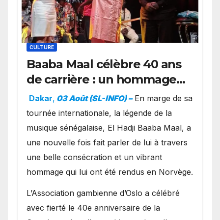
CULTURE
Baaba Maal célèbre 40 ans
de carrière : un hommage
exceptionnel à Oslo en
Dakar
,
03 Août (SL-INFO) –
​En marge de sa
présence de la famille
tournée internationale, la légende de la
royale.
musique sénégalaise, El Hadji Baaba Maal, a
une nouvelle fois fait parler de lui à travers
une belle consécration et un vibrant
hommage qui lui ont été rendus en Norvège.
​L’Association gambienne d’Oslo a célébré
avec fierté le 40e anniversaire de la