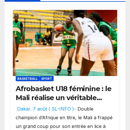
BASKETBALL
SPORT
Afrobasket U18 féminine : le
Mali réalise un véritable
festival offensif et inflige
Dakar. 7 août ( SL-INFO )-
Double
une lourde défaite au
champion d’Afrique en titre, le Mali a frappé
Bénin.
un grand coup pour son entrée en lice à