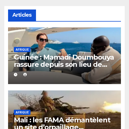
Articles
AFRIQUE
Guinée : Mamadi Doumbouya
rassure depuis son lieu de
vacances
AFRIQUE
Mali : les FAMA démantèlent
un site d’orpaillage