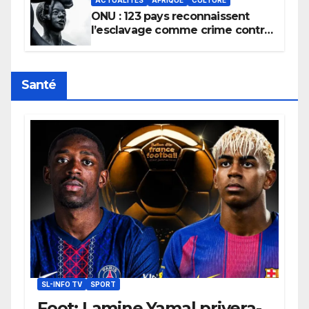
ONU : 123 pays reconnaissent
l’esclavage comme crime contre
l’humanité, la France toujours en
retard sur le Code noi
Santé
SL-INFO TV
SPORT
Foot: Lamine Yamal privera-