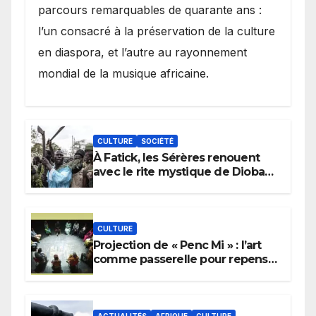
parcours remarquables de quarante ans :
l’un consacré à la préservation de la culture
en diaspora, et l’autre au rayonnement
mondial de la musique africaine.
CULTURE
SOCIÉTÉ
À Fatick, les Sérères renouent
avec le rite mystique de Diobaye
pour implorer le retour de la
pluie.
CULTURE
Projection de « Penc Mi » : l’art
comme passerelle pour repenser
la transmission des savoirs
africains.
ACTUALITÉS
AFRIQUE
CULTURE