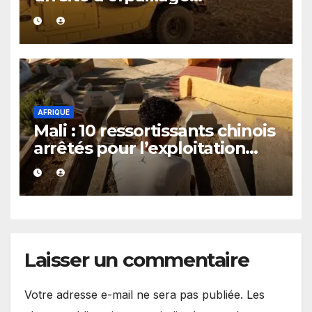
clandestin soupçonné d’être
exploité par le JNIM et le FLA
AFRIQUE
Mali : 10 ressortissants chinois
arrêtés pour l’exploitation
présumée d’un casino
clandestin
Laisser un commentaire
Votre adresse e-mail ne sera pas publiée.
Les