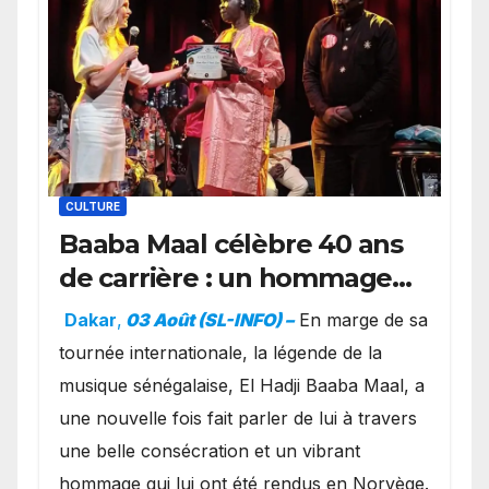
CULTURE
Baaba Maal célèbre 40 ans
de carrière : un hommage
exceptionnel à Oslo en
Dakar
,
03 Août (SL-INFO) –
​En marge de sa
présence de la famille
tournée internationale, la légende de la
royale.
musique sénégalaise, El Hadji Baaba Maal, a
une nouvelle fois fait parler de lui à travers
une belle consécration et un vibrant
hommage qui lui ont été rendus en Norvège.