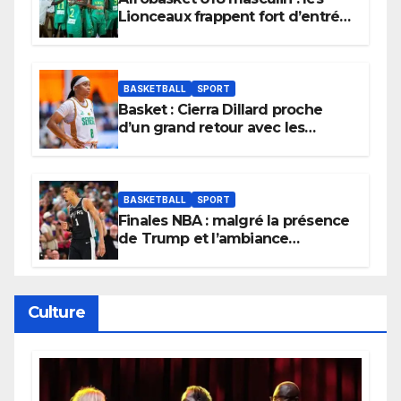
Lionceaux frappent fort d’entrée
et lancent idéalement leur
tournoi.
BASKETBALL
SPORT
Basket : Cierra Dillard proche
d’un grand retour avec les
Lionnes ?
BASKETBALL
SPORT
Finales NBA : malgré la présence
de Trump et l’ambiance
électrique du Garden,
Wembanyama fait taire New
York
Culture