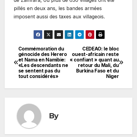
pillés en deux ans, les bandes armées
imposent aussi des taxes aux villageois.
Commémoration du
CEDEAO: le bloc
Navigation
génocide des Herero
ouest-africain reste
et Nama en Namibie:
« confiant » quant au
de
«Les descendants ne
retour du Mali, du
se sentent pas du
Burkina Faso et du
l’article
tout considérés»
Niger
By