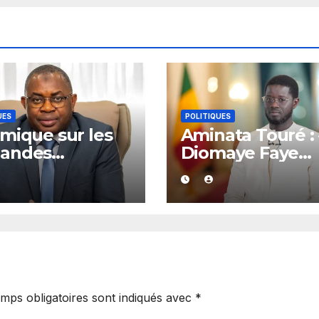
UES
POLITIQUES
mique sur les
Aminata Touré : 
andes
Diomaye Faye
lications :
dispose de tout
ay de Kolda
l’année 2027 po
rte son soutien
organiser les
amadou Lamine
élections locale
té
dans la légalité 
mps obligatoires sont indiqués avec
*