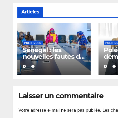
Articles
POLITIQUES
POLITIQ
Sénégal : les
Polé
nouvelles fautes de
dem
langage d’Amy
d’exp
Mara provoquent
Kiir
des réactions sur
appo
les réseaux sociaux
à M
Dian
Laisser un commentaire
Votre adresse e-mail ne sera pas publiée.
Les cha