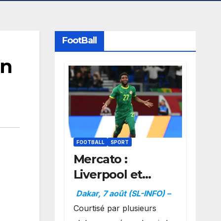
FootBall
un
FOOTBALL
SPORT
Mercato :
Liverpool et
Dortmund se
Dakar, 7 août (SL-INFO) –
positionnent en
Courtisé par plusieurs
favoris pour