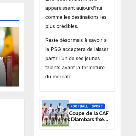
apparaissent aujourd’hui
comme les destinations les
plus crédibles.
Reste désormais à savoir si
le PSG acceptera de laisser
«
partir l’un de ses jeunes
talents avant la fermeture
e
du mercato.
ur
s
»
FOOTBALL
SPORT
Coupe de la CAF
: Diambars fixé
sur son destin
africain, l’ES