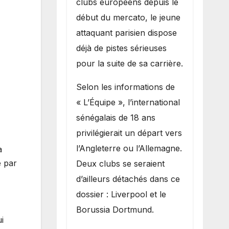
clubs européens depuis le
recruter Ibrahim
début du mercato, le jeune
Mbaye
attaquant parisien dispose
déjà de pistes sérieuses
pour la suite de sa carrière.
Selon les informations de
« L’Équipe », l’international
sénégalais de 18 ans
privilégierait un départ vers
l’Angleterre ou l’Allemagne.
a
é par
Deux clubs se seraient
d’ailleurs détachés dans ce
dossier : Liverpool et le
Borussia Dortmund.
i