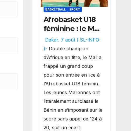
BASKETBALL
SPORT
Afrobasket U18
féminine : le Mali
réalise un
Dakar. 7 août ( SL-INFO
véritable festival
)-
Double champion
offensif et
d’Afrique en titre, le Mali a
inflige une
frappé un grand coup
lourde défaite
pour son entrée en lice à
au Bénin.
l’Afrobasket U18 féminin.
Les jeunes Maliennes ont
littéralement surclassé le
Bénin en s’imposant sur le
score sans appel de 124 à
20, soit un écart