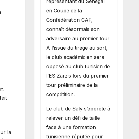
représentant du Sénégal
premier
en Coupe de la
e
obstacle.
Confédération CAF,
connaît désormais son
adversaire au premier tour.
À l’issue du tirage au sort,
le club académicien sera
opposé au club tunisien de
l’ES Zarzis lors du premier
tour préliminaire de la
t.
compétition.
ait
Le club de Saly s’apprête à
relever un défi de taille
face à une formation
ur la
tunisienne réputée pour