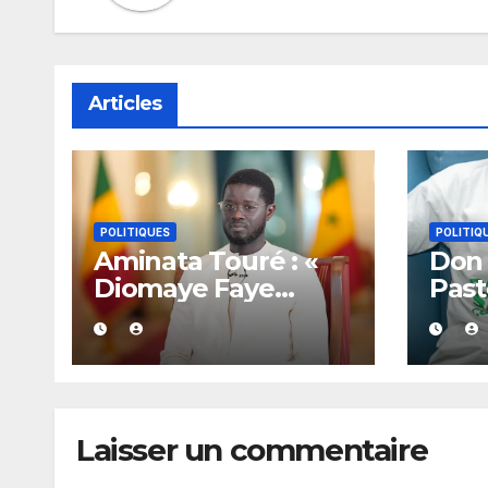
Articles
POLITIQUES
POLITIQ
Aminata Touré : «
Don 
Diomaye Faye
Past
dispose de toute
mili
l’année 2027 pour
symp
organiser les
tous
élections locales
se m
dans la légalité »
Laisser un commentaire