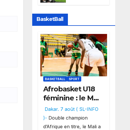
Sports perd la
diffusion de la
Liga
BasketBall
BASKETBALL
SPORT
Afrobasket U18
féminine : le Mali
réalise un
Dakar. 7 août ( SL-INFO
véritable festival
)-
Double champion
offensif et
d’Afrique en titre, le Mali a