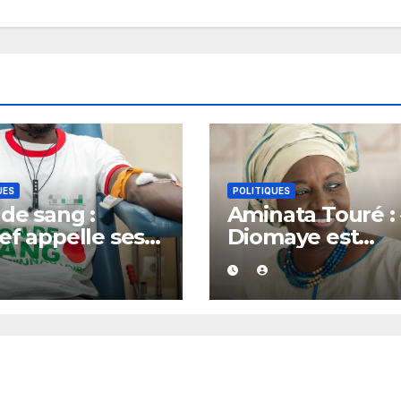
UES
POLITIQUES
de sang :
Aminata Touré : 
ef appelle ses
Diomaye est
tants,
majoritaire, il
athisants et
dispose de plus
 les citoyens à
la moitié des
obiliser
soutiens »