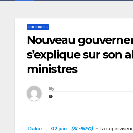
POLITIQUES
Nouveau gouverneme
s’explique sur son a
ministres
By
Dakar
,
02 juin
(SL-INFO)
– La superviseur