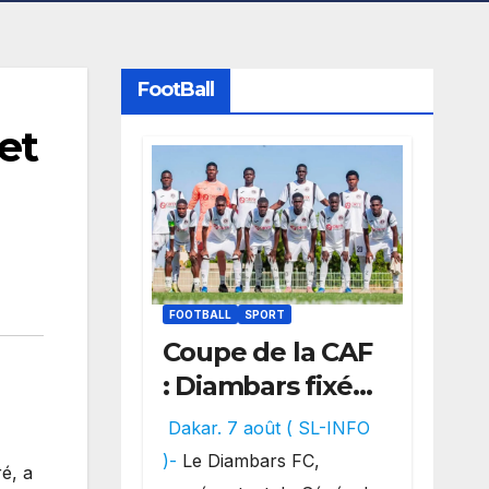
FootBall
et
FOOTBALL
SPORT
Coupe de la CAF
: Diambars fixé
sur son destin
Dakar. 7 août ( SL-INFO
africain, l’ES
)-
Le Diambars FC,
é, a
Zarzis sera son