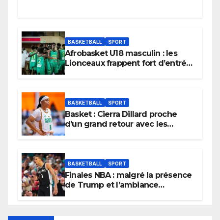
BASKETBALL
SPORT
Afrobasket U18 masculin : les
Lionceaux frappent fort d’entrée
et lancent idéalement leur
tournoi.
BASKETBALL
SPORT
Basket : Cierra Dillard proche
d’un grand retour avec les
Lionnes ?
BASKETBALL
SPORT
Finales NBA : malgré la présence
de Trump et l’ambiance
électrique du Garden,
Wembanyama fait taire New
York