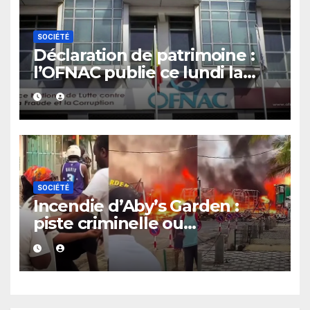
SOCIÉTÉ
Déclaration de patrimoine :
l’OFNAC publie ce lundi la
liste des assujettis sénégalais
SOCIÉTÉ
Incendie d’Aby’s Garden :
piste criminelle ou
accidentelle ? Me Abibatou
Samb conseille Aby Ndour