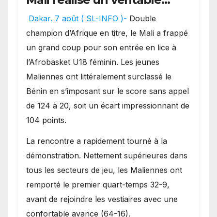
festival offensif et inflige
Dakar. 7 août ( SL-INFO )-
Double
une lourde défaite au
champion d’Afrique en titre, le Mali a frappé
Bénin.
un grand coup pour son entrée en lice à
l’Afrobasket U18 féminin. Les jeunes
Maliennes ont littéralement surclassé le
Bénin en s’imposant sur le score sans appel
de 124 à 20, soit un écart impressionnant de
104 points.
La rencontre a rapidement tourné à la
démonstration. Nettement supérieures dans
tous les secteurs de jeu, les Maliennes ont
remporté le premier quart-temps 32-9,
avant de rejoindre les vestiaires avec une
confortable avance (64-16).