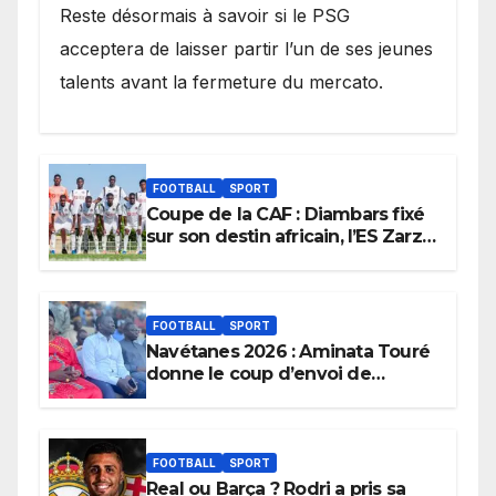
Reste désormais à savoir si le PSG
acceptera de laisser partir l’un de ses jeunes
talents avant la fermeture du mercato.
FOOTBALL
SPORT
Coupe de la CAF : Diambars fixé
sur son destin africain, l’ES Zarzis
sera son premier obstacle.
FOOTBALL
SPORT
Navétanes 2026 : Aminata Touré
donne le coup d’envoi de
l’initiative « Zéro Violence »
depuis sa ville natale pour
promouvoir des compétitions
apaisées.
FOOTBALL
SPORT
Real ou Barça ? Rodri a pris sa