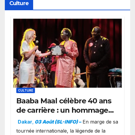
Culture
CULTURE
Baaba Maal célèbre 40 ans
de carrière : un hommage
exceptionnel à Oslo en
Dakar
,
03 Août (SL-INFO) –
​En marge de sa
présence de la famille
tournée internationale, la légende de la