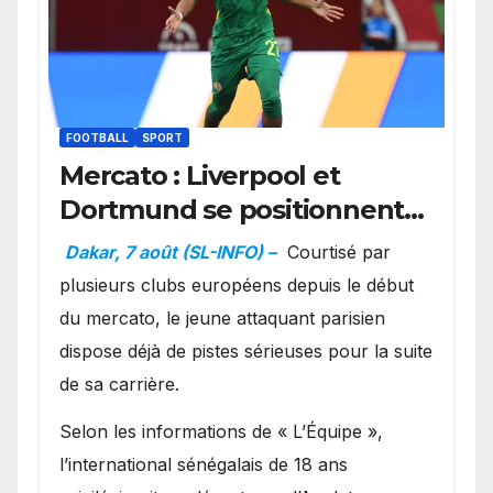
FOOTBALL
SPORT
Mercato : Liverpool et
Dortmund se positionnent
en favoris pour recruter
Dakar, 7 août (SL-INFO) –
Courtisé par
Ibrahim Mbaye
plusieurs clubs européens depuis le début
du mercato, le jeune attaquant parisien
dispose déjà de pistes sérieuses pour la suite
de sa carrière.
Selon les informations de « L’Équipe »,
l’international sénégalais de 18 ans