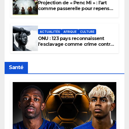
Projection de « Penc Mi » : l’art
comme passerelle pour repenser
la transmission des savoirs
africains.
ACTUALITÉS
AFRIQUE
CULTURE
ONU : 123 pays reconnaissent
l’esclavage comme crime contre
l’humanité, la France toujours en
retard sur le Code noi
Santé