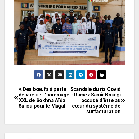
« Des bœufs à perte
Scandale du riz Covid
Navigation
de vue » : L’hommage
: Ramez Samir Bourgi
XXL de Sokhna Aïda
accusé d’être au
de
Saliou pour le Magal
cœur du système de
surfacturation
l’article