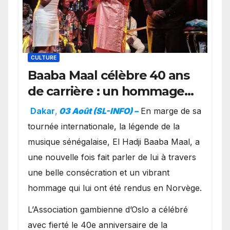
CULTURE
Baaba Maal célèbre 40 ans
de carrière : un hommage
exceptionnel à Oslo en
Dakar
,
03 Août (SL-INFO) –
​En marge de sa
présence de la famille
tournée internationale, la légende de la
royale.
musique sénégalaise, El Hadji Baaba Maal, a
une nouvelle fois fait parler de lui à travers
une belle consécration et un vibrant
hommage qui lui ont été rendus en Norvège.
​L’Association gambienne d’Oslo a célébré
avec fierté le 40e anniversaire de la