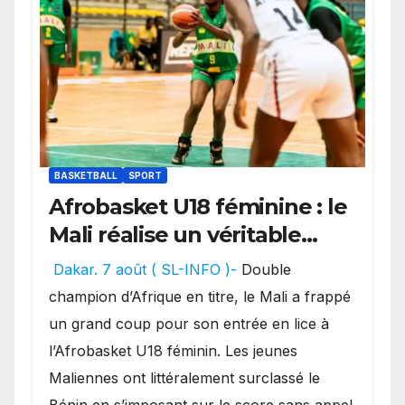
BASKETBALL
SPORT
Afrobasket U18 féminine : le
Mali réalise un véritable
festival offensif et inflige
Dakar. 7 août ( SL-INFO )-
Double
une lourde défaite au
champion d’Afrique en titre, le Mali a frappé
Bénin.
un grand coup pour son entrée en lice à
l’Afrobasket U18 féminin. Les jeunes
Maliennes ont littéralement surclassé le
Bénin en s’imposant sur le score sans appel