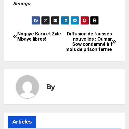
Senego
Nogaye Kara et Zale
Diffusion de fausses
Navigation
Mbaye libres!
nouvelles : Oumar
Sow condamné à 1
de
mois de prison ferme
l’article
By
Articles