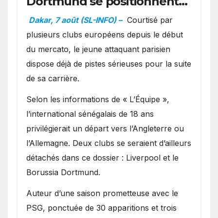
Dortmund se positionnent
en favoris pour recruter
Dakar, 7 août (SL-INFO) –
Courtisé par
Ibrahim Mbaye
plusieurs clubs européens depuis le début
du mercato, le jeune attaquant parisien
dispose déjà de pistes sérieuses pour la suite
de sa carrière.
Selon les informations de « L’Équipe »,
l’international sénégalais de 18 ans
privilégierait un départ vers l’Angleterre ou
l’Allemagne. Deux clubs se seraient d’ailleurs
détachés dans ce dossier : Liverpool et le
Borussia Dortmund.
Auteur d’une saison prometteuse avec le
PSG, ponctuée de 30 apparitions et trois