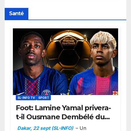
retard sur le Code noi
Santé
SL-INFO TV
SPORT
Foot: Lamine Yamal privera-
t-il Ousmane Dembélé du
Ballon d’or ?
Dakar, 22 sept (SL-INFO)
– Un