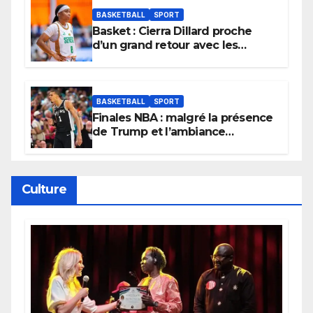
BASKETBALL
SPORT
Basket : Cierra Dillard proche
d’un grand retour avec les
Lionnes ?
BASKETBALL
SPORT
Finales NBA : malgré la présence
de Trump et l’ambiance
électrique du Garden,
Wembanyama fait taire New
York
Culture