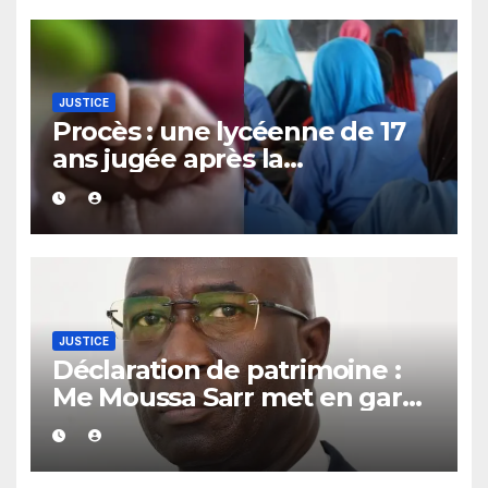
JUSTICE
Procès : une lycéenne de 17
ans jugée après la
découverte d’un bébé caché
sous un lit
JUSTICE
Déclaration de patrimoine :
Me Moussa Sarr met en garde
les récalcitrants