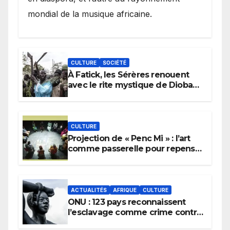
mondial de la musique africaine.
CULTURE
SOCIÉTÉ
À Fatick, les Sérères renouent
avec le rite mystique de Diobaye
pour implorer le retour de la
pluie.
CULTURE
Projection de « Penc Mi » : l’art
comme passerelle pour repenser
la transmission des savoirs
africains.
ACTUALITÉS
AFRIQUE
CULTURE
ONU : 123 pays reconnaissent
l’esclavage comme crime contre
l’humanité, la France toujours en