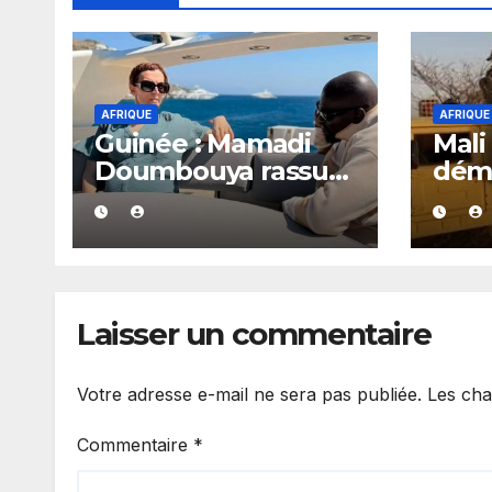
AFRIQUE
AFRIQUE
Guinée : Mamadi
Mali
Doumbouya rassure
dém
depuis son lieu de
site
vacances
clan
soup
expl
et l
Laisser un commentaire
Votre adresse e-mail ne sera pas publiée.
Les cha
Commentaire
*