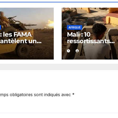
AFRIQUE
 : les FAMA
Mali : 10
antèlent un
ressortissants
 d’orpaillage
chinois arrêtés 
destin
l’exploitation
çonné d’être
présumée d’un
oité par le JNIM
casino clandesti
e FLA
mps obligatoires sont indiqués avec
*