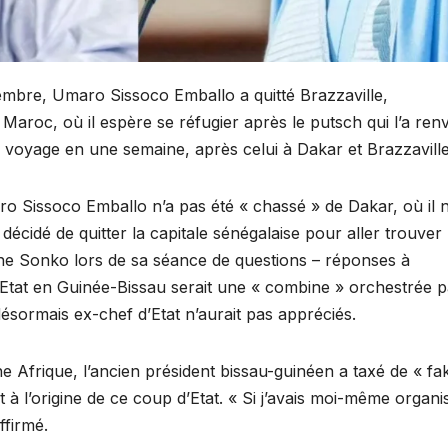
mbre, Umaro Sissoco Emballo a quitté Brazzaville,
aroc, où il espère se réfugier après le putsch qui l’a ren
e voyage en une semaine, après celui à Dakar et Brazzaville
o Sissoco Emballo n’a pas été « chassé » de Dakar, où il n
décidé de quitter la capitale sénégalaise pour aller trouver
ane Sonko lors de sa séance de questions – réponses à
’Etat en Guinée-Bissau serait une « combine » orchestrée p
sormais ex-chef d’Etat n’aurait pas appréciés.
e Afrique, l’ancien président bissau-guinéen a taxé de « fa
t à l’origine de ce coup d’Etat. « Si j’avais moi-même organi
ffirmé.