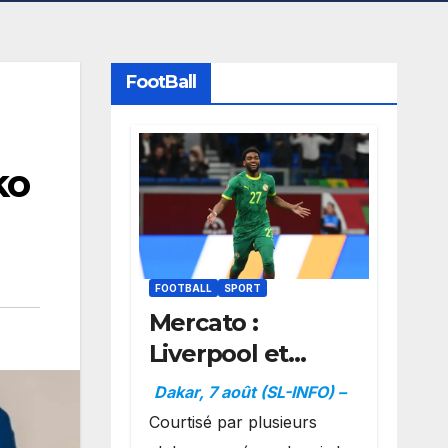
FootBall
ko
FOOTBALL
SPORT
Mercato :
Liverpool et
Dortmund se
Dakar, 7 août (SL-INFO) –
positionnent en
Courtisé par plusieurs
favoris pour