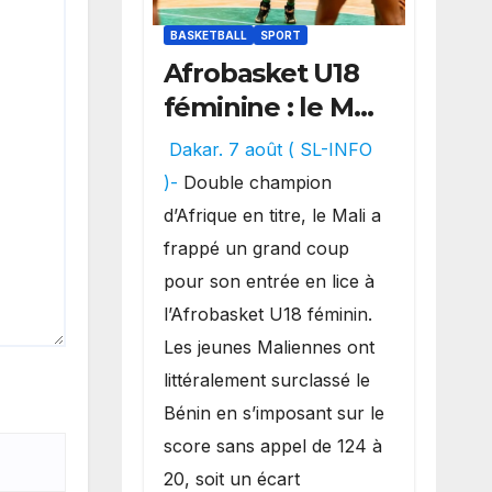
BASKETBALL
SPORT
Afrobasket U18
féminine : le Mali
réalise un
Dakar. 7 août ( SL-INFO
véritable festival
)-
Double champion
offensif et
d’Afrique en titre, le Mali a
inflige une
frappé un grand coup
lourde défaite
pour son entrée en lice à
au Bénin.
l’Afrobasket U18 féminin.
Les jeunes Maliennes ont
littéralement surclassé le
Bénin en s’imposant sur le
score sans appel de 124 à
20, soit un écart