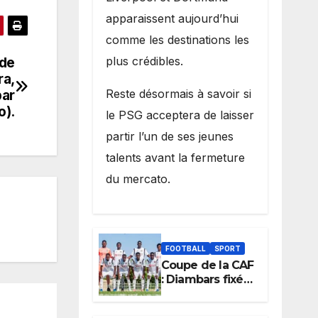
apparaissent aujourd’hui
comme les destinations les
 de
plus crédibles.
ra,
par
Reste désormais à savoir si
o).
le PSG acceptera de laisser
partir l’un de ses jeunes
talents avant la fermeture
du mercato.
FOOTBALL
SPORT
Coupe de la CAF
: Diambars fixé
sur son destin
africain, l’ES