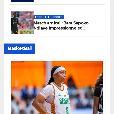
son boycott des Coupes du
monde.
FOOTBALL
SPORT
Match amical : Bara Sapoko
Ndiaye impressionne et
confirme son potentiel avec le
Bayern Munich
BasketBall