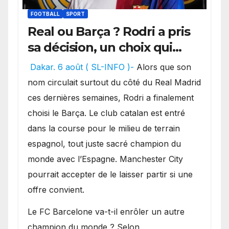
FOOTBALL
SPORT
Real ou Barça ? Rodri a pris
sa décision, un choix qui
pourrait faire grand bruit
Dakar. 6 août ( SL-INFO )-
Alors que son
sur le marché des
nom circulait surtout du côté du Real Madrid
transferts.
ces dernières semaines, Rodri a finalement
choisi le Barça. Le club catalan est entré
dans la course pour le milieu de terrain
espagnol, tout juste sacré champion du
monde avec l’Espagne. Manchester City
pourrait accepter de le laisser partir si une
offre convient.
​Le FC Barcelone va-t-il enrôler un autre
champion du monde ? Selon