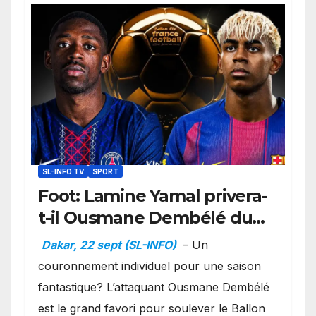
SL-INFO TV
SPORT
Foot: Lamine Yamal privera-
t-il Ousmane Dembélé du
Ballon d’or ?
Dakar, 22 sept (SL-INFO)
– Un
couronnement individuel pour une saison
fantastique? L’attaquant Ousmane Dembélé
est le grand favori pour soulever le Ballon