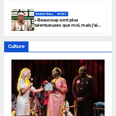
BASKETBALL
SPORT
« Beaucoup sont plus
talentueuses que moi, mais j’ai
persévéré » : le message fort de
Cierra Dillard
Culture