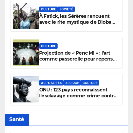
CULTURE
SOCIÉTÉ
À Fatick, les Sérères renouent
avec le rite mystique de Diobaye
pour implorer le retour de la
pluie.
CULTURE
Projection de « Penc Mi » : l’art
comme passerelle pour repenser
la transmission des savoirs
africains.
ACTUALITÉS
AFRIQUE
CULTURE
ONU : 123 pays reconnaissent
l’esclavage comme crime contre
l’humanité, la France toujours en
retard sur le Code noi
Santé