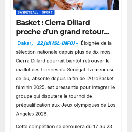
BASKETBALL
SPORT
Basket : Cierra Dillard
proche d’un grand retour
avec les Lionnes ?
Dakar
,
22 juil (SL-INFO) –
Éloignée de la
sélection nationale depuis plus de dix mois,
Cierra Dillard pourrait bientôt retrouver le
maillot des Lionnes du Sénégal. La meneuse
de jeu, absente depuis la fin de l’AfroBasket
féminin 2025, est pressentie pour intégrer le
groupe qui disputera le tournoi de
préqualification aux Jeux olympiques de Los
Angeles 2028.
Cette compétition se déroulera du 17 au 23