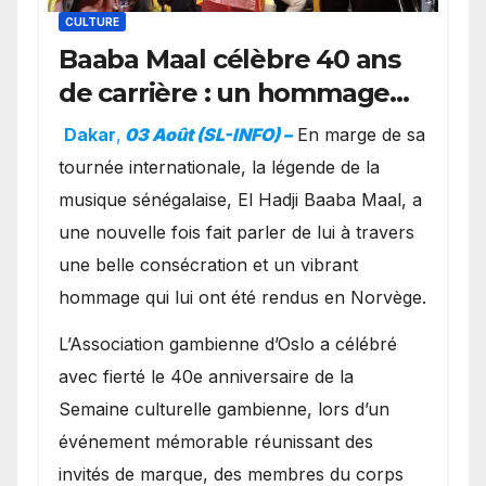
CULTURE
Baaba Maal célèbre 40 ans
de carrière : un hommage
exceptionnel à Oslo en
Dakar
,
03 Août (SL-INFO) –
​En marge de sa
présence de la famille
tournée internationale, la légende de la
royale.
musique sénégalaise, El Hadji Baaba Maal, a
une nouvelle fois fait parler de lui à travers
une belle consécration et un vibrant
hommage qui lui ont été rendus en Norvège.
​L’Association gambienne d’Oslo a célébré
avec fierté le 40e anniversaire de la
Semaine culturelle gambienne, lors d’un
événement mémorable réunissant des
invités de marque, des membres du corps