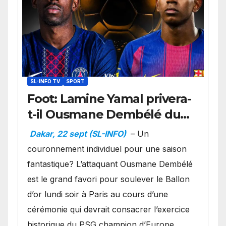
SL-INFO TV
SPORT
Foot: Lamine Yamal privera-
t-il Ousmane Dembélé du
Ballon d’or ?
Dakar, 22 sept (SL-INFO)
– Un
couronnement individuel pour une saison
fantastique? L’attaquant Ousmane Dembélé
est le grand favori pour soulever le Ballon
d’or lundi soir à Paris au cours d’une
cérémonie qui devrait consacrer l’exercice
historique du PSG champion d’Europe,