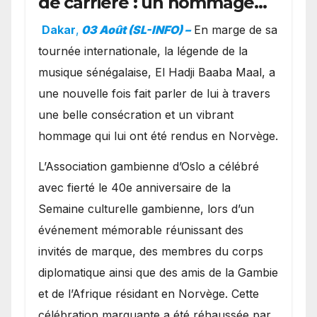
de carrière : un hommage
exceptionnel à Oslo en
Dakar
,
03 Août (SL-INFO) –
​En marge de sa
présence de la famille
tournée internationale, la légende de la
royale.
musique sénégalaise, El Hadji Baaba Maal, a
une nouvelle fois fait parler de lui à travers
une belle consécration et un vibrant
hommage qui lui ont été rendus en Norvège.
​L’Association gambienne d’Oslo a célébré
avec fierté le 40e anniversaire de la
Semaine culturelle gambienne, lors d’un
événement mémorable réunissant des
invités de marque, des membres du corps
diplomatique ainsi que des amis de la Gambie
et de l’Afrique résidant en Norvège. Cette
célébration marquante a été réhaussée par