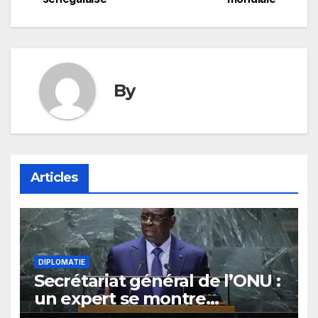
l’article
By
Articles
DIPLOMATIE
Secrétariat général de l’ONU :
un expert se montre
optimiste quant aux chances