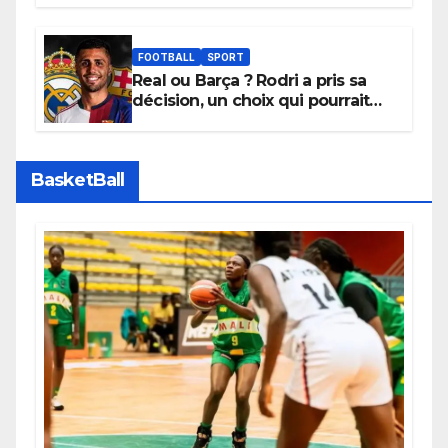
depuis sa ville natale pour
promouvoir des compétitions
apaisées.
FOOTBALL
SPORT
Real ou Barça ? Rodri a pris sa
décision, un choix qui pourrait
faire grand bruit sur le marché
des transferts.
BasketBall