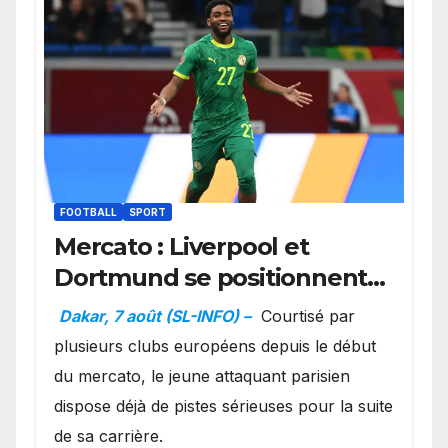
FOOTBALL
SPORT
Mercato : Liverpool et
Dortmund se positionnent
en favoris pour recruter
Dakar, 7 août (SL-INFO) –
Courtisé par
Ibrahim Mbaye
plusieurs clubs européens depuis le début
du mercato, le jeune attaquant parisien
dispose déjà de pistes sérieuses pour la suite
de sa carrière.