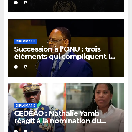
de Macky Sall
DIPLOMATIE
Succession à l’ONU : trois
éléments qui compliquent la
candidature de Macky Sall
DIPLOMATIE
CEDEAO : Nathalie Yamb
réagit à la nomination du
général Birame Diop à la