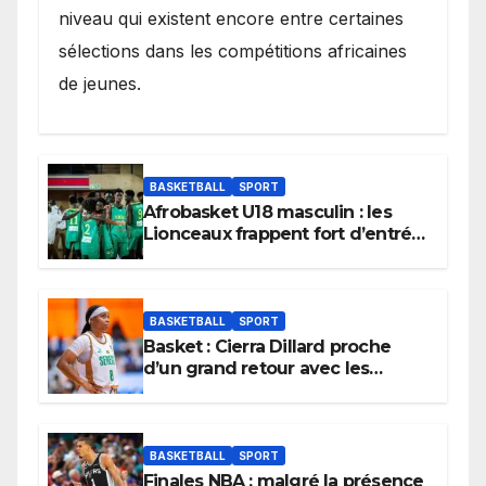
niveau qui existent encore entre certaines
sélections dans les compétitions africaines
de jeunes.
BASKETBALL
SPORT
Afrobasket U18 masculin : les
Lionceaux frappent fort d’entrée
et lancent idéalement leur
tournoi.
BASKETBALL
SPORT
Basket : Cierra Dillard proche
d’un grand retour avec les
Lionnes ?
BASKETBALL
SPORT
Finales NBA : malgré la présence