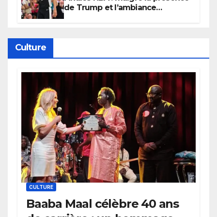
de Trump et l’ambiance
électrique du Garden,
Wembanyama fait taire New
York
Culture
CULTURE
Baaba Maal célèbre 40 ans