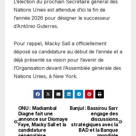
L’élection du prochain Secrétaire général des
Nations Unies est attendue d’ici la fin de
l’année 2026 pour désigner le successeur
d’António Guterres.
Pour rappel, Macky Sall a officiellement
déposé sa candidature au début de l’année et a
déjà présenté sa vision pour l’avenir de
l’Organisation devant l’Assemblée générale des
Nations Unies, à New York.
ONU : Madiambal
Banjul : Bassirou Sarr
Navigation
Diagne fait une
engage des
annonce sur Diomaye
discussions
de
Faye, Macky Sall et la
stratégiques avec la
candidature
BAD et la Banque
sénégalaise
mondiale