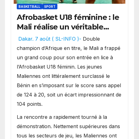
BASKETBALL
SPORT
Afrobasket U18 féminine : le
Mali réalise un véritable
festival offensif et inflige
Dakar. 7 août ( SL-INFO )-
Double
une lourde défaite au
champion d’Afrique en titre, le Mali a frappé
Bénin.
un grand coup pour son entrée en lice à
l’Afrobasket U18 féminin. Les jeunes
Maliennes ont littéralement surclassé le
Bénin en s’imposant sur le score sans appel
de 124 à 20, soit un écart impressionnant de
104 points.
La rencontre a rapidement tourné à la
démonstration. Nettement supérieures dans
tous les secteurs de jeu, les Maliennes ont