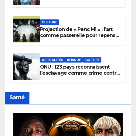
pour implorer le retour de la
pluie.
CULTURE
Projection de « Penc Mi » : l’art
comme passerelle pour repenser
la transmission des savoirs
africains.
ACTUALITÉS
AFRIQUE
CULTURE
ONU : 123 pays reconnaissent
l’esclavage comme crime contre
l’humanité, la France toujours en
retard sur le Code noi
Santé