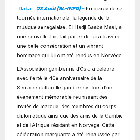
exceptionnel à Oslo en
Dakar
,
03 Août (SL-INFO) –
​En marge de sa
présence de la famille
tournée internationale, la légende de la
royale.
musique sénégalaise, El Hadji Baaba Maal, a
une nouvelle fois fait parler de lui à travers
une belle consécration et un vibrant
hommage qui lui ont été rendus en Norvège.
​L’Association gambienne d’Oslo a célébré
avec fierté le 40e anniversaire de la
Semaine culturelle gambienne, lors d’un
événement mémorable réunissant des
invités de marque, des membres du corps
diplomatique ainsi que des amis de la Gambie
et de l’Afrique résidant en Norvège. Cette
célébration marquante a été réhaussée par