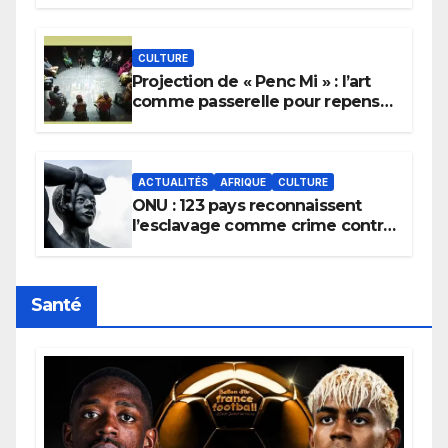
pluie.
CULTURE
Projection de « Penc Mi » : l’art
comme passerelle pour repenser
la transmission des savoirs
africains.
ACTUALITÉS
AFRIQUE
CULTURE
ONU : 123 pays reconnaissent
l’esclavage comme crime contre
l’humanité, la France toujours en
retard sur le Code noi
Santé