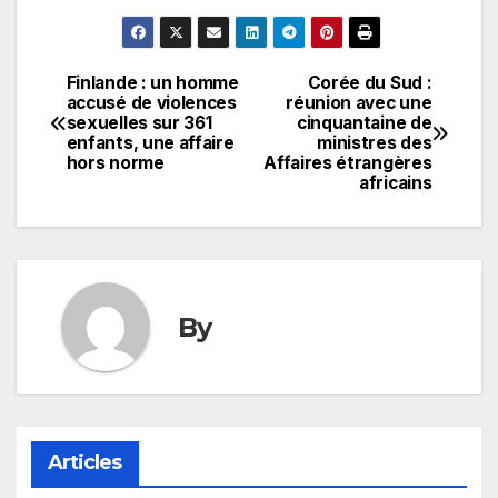
Finlande : un homme
Corée du Sud :
Navigation
accusé de violences
réunion avec une
sexuelles sur 361
cinquantaine de
de
enfants, une affaire
ministres des
hors norme
Affaires étrangères
l’article
africains
By
Articles