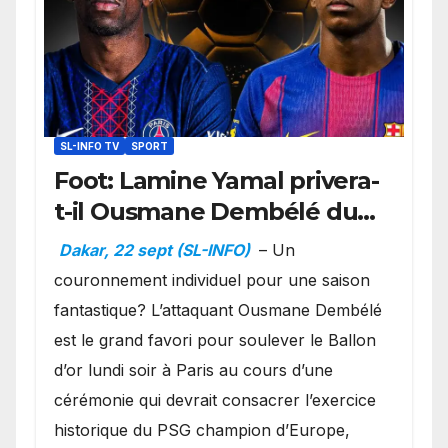
SL-INFO TV
SPORT
Foot: Lamine Yamal privera-
t-il Ousmane Dembélé du
Ballon d’or ?
Dakar, 22 sept (SL-INFO)
– Un
couronnement individuel pour une saison
fantastique? L’attaquant Ousmane Dembélé
est le grand favori pour soulever le Ballon
d’or lundi soir à Paris au cours d’une
cérémonie qui devrait consacrer l’exercice
historique du PSG champion d’Europe,