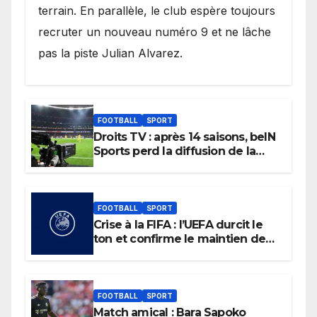
terrain. En parallèle, le club espère toujours
recruter un nouveau numéro 9 et ne lâche
pas la piste Julian Alvarez.
FOOTBALL
SPORT
Droits TV : après 14 saisons, beIN
Sports perd la diffusion de la
Liga
FOOTBALL
SPORT
Crise à la FIFA : l’UEFA durcit le
ton et confirme le maintien de
son boycott des Coupes du
monde.
FOOTBALL
SPORT
Match amical : Bara Sapoko