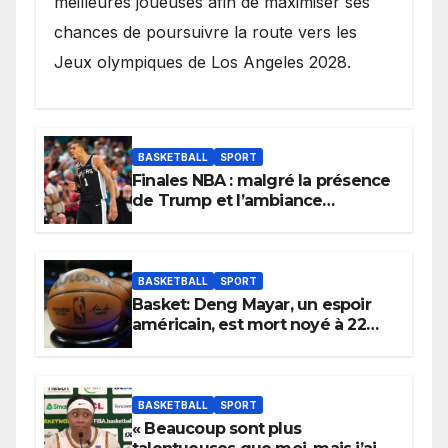
meilleures joueuses afin de maximiser ses
chances de poursuivre la route vers les
Jeux olympiques de Los Angeles 2028.
BASKETBALL
SPORT
Finales NBA : malgré la présence
de Trump et l’ambiance
électrique du Garden,
Wembanyama fait taire New
York
BASKETBALL
SPORT
Basket: Deng Mayar, un espoir
américain, est mort noyé à 22
ans
BASKETBALL
SPORT
« Beaucoup sont plus