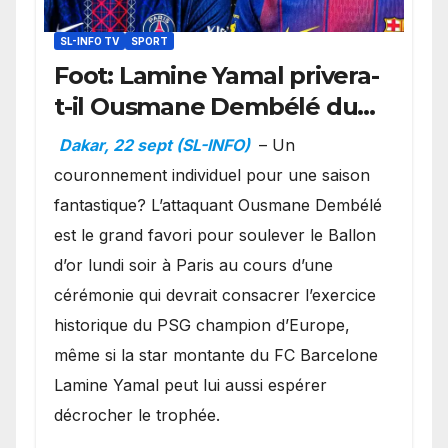
SL-INFO TV
SPORT
Foot: Lamine Yamal privera-
t-il Ousmane Dembélé du
Ballon d’or ?
Dakar, 22 sept (SL-INFO)
– Un
couronnement individuel pour une saison
fantastique? L’attaquant Ousmane Dembélé
est le grand favori pour soulever le Ballon
d’or lundi soir à Paris au cours d’une
cérémonie qui devrait consacrer l’exercice
historique du PSG champion d’Europe,
même si la star montante du FC Barcelone
Lamine Yamal peut lui aussi espérer
décrocher le trophée.