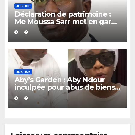
JUSTICE
Déclaration de patrimoine :
Me Moussa Sarr met en garde
les récalcitrants
JUSTICE
Aby’s Garden : Aby Ndour
inculpée pour abus de biens
sociaux dans une affaire
portant sur 420 millions FCFA