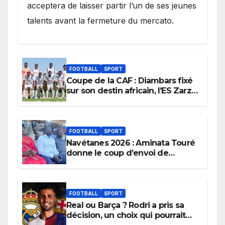
acceptera de laisser partir l’un de ses jeunes
talents avant la fermeture du mercato.
FOOTBALL
SPORT
Coupe de la CAF : Diambars fixé
sur son destin africain, l’ES Zarzis
sera son premier obstacle.
FOOTBALL
SPORT
Navétanes 2026 : Aminata Touré
donne le coup d’envoi de
l’initiative « Zéro Violence »
depuis sa ville natale pour
promouvoir des compétitions
apaisées.
FOOTBALL
SPORT
Real ou Barça ? Rodri a pris sa
décision, un choix qui pourrait