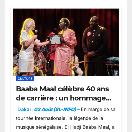
CULTURE
Baaba Maal célèbre 40 ans
de carrière : un hommage
exceptionnel à Oslo en
Dakar
,
03 Août (SL-INFO) –
​En marge de sa
présence de la famille
tournée internationale, la légende de la
royale.
musique sénégalaise, El Hadji Baaba Maal, a