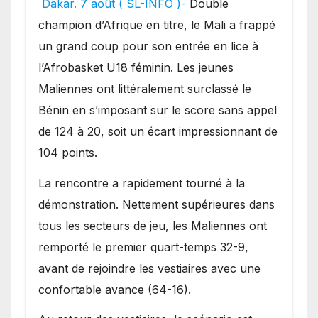
Dakar. 7 août ( SL-INFO )-
Double
une lourde défaite au
champion d’Afrique en titre, le Mali a frappé
Bénin.
un grand coup pour son entrée en lice à
l’Afrobasket U18 féminin. Les jeunes
Maliennes ont littéralement surclassé le
Bénin en s’imposant sur le score sans appel
de 124 à 20, soit un écart impressionnant de
104 points.
La rencontre a rapidement tourné à la
démonstration. Nettement supérieures dans
tous les secteurs de jeu, les Maliennes ont
remporté le premier quart-temps 32-9,
avant de rejoindre les vestiaires avec une
confortable avance (64-16).