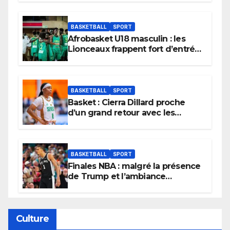
BASKETBALL
SPORT
Afrobasket U18 masculin : les
Lionceaux frappent fort d’entrée
et lancent idéalement leur
tournoi.
BASKETBALL
SPORT
Basket : Cierra Dillard proche
d’un grand retour avec les
Lionnes ?
BASKETBALL
SPORT
Finales NBA : malgré la présence
de Trump et l’ambiance
électrique du Garden,
Wembanyama fait taire New
York
Culture