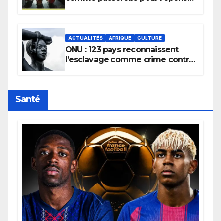
la transmission des savoirs
africains.
ACTUALITÉS
AFRIQUE
CULTURE
ONU : 123 pays reconnaissent
l’esclavage comme crime contre
l’humanité, la France toujours en
retard sur le Code noi
Santé