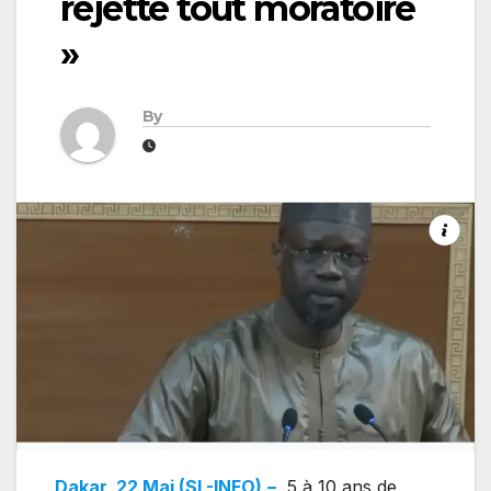
rejette tout moratoire
»
By
Dakar, 22 Mai (SL-INFO)
–
5 à 10 ans de