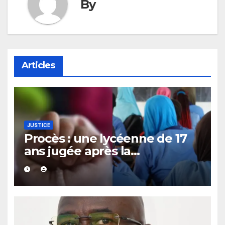
By
Articles
JUSTICE
Procès : une lycéenne de 17
ans jugée après la
découverte d’un bébé caché
sous un lit