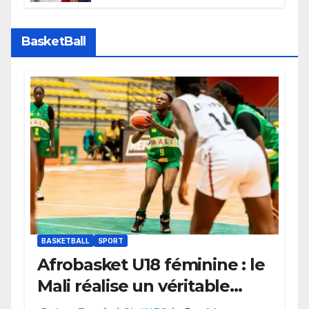
faire grand bruit sur le marché
des transferts.
BasketBall
BASKETBALL
SPORT
Afrobasket U18 féminine : le
Mali réalise un véritable
festival offensif et inflige