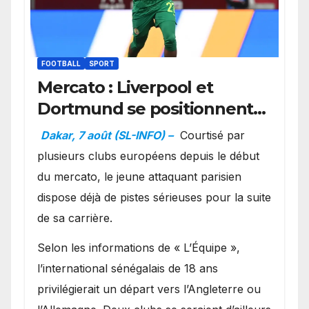
FOOTBALL
SPORT
Mercato : Liverpool et
Dortmund se positionnent
en favoris pour recruter
Dakar, 7 août (SL-INFO) –
Courtisé par
Ibrahim Mbaye
plusieurs clubs européens depuis le début
du mercato, le jeune attaquant parisien
dispose déjà de pistes sérieuses pour la suite
de sa carrière.
Selon les informations de « L’Équipe »,
l’international sénégalais de 18 ans
privilégierait un départ vers l’Angleterre ou