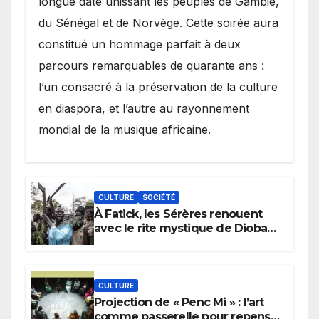
longue date unissant les peuples de Gambie,
du Sénégal et de Norvège. Cette soirée aura
constitué un hommage parfait à deux
parcours remarquables de quarante ans :
l’un consacré à la préservation de la culture
en diaspora, et l’autre au rayonnement
mondial de la musique africaine.
CULTURE
SOCIÉTÉ
À Fatick, les Sérères renouent
avec le rite mystique de Diobaye
pour implorer le retour de la
pluie.
CULTURE
Projection de « Penc Mi » : l’art
comme passerelle pour repenser