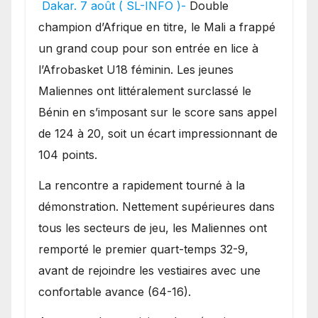
festival offensif et inflige
Dakar. 7 août ( SL-INFO )-
Double
une lourde défaite au
champion d’Afrique en titre, le Mali a frappé
Bénin.
un grand coup pour son entrée en lice à
l’Afrobasket U18 féminin. Les jeunes
Maliennes ont littéralement surclassé le
Bénin en s’imposant sur le score sans appel
de 124 à 20, soit un écart impressionnant de
104 points.
La rencontre a rapidement tourné à la
démonstration. Nettement supérieures dans
tous les secteurs de jeu, les Maliennes ont
remporté le premier quart-temps 32-9,
avant de rejoindre les vestiaires avec une
confortable avance (64-16).