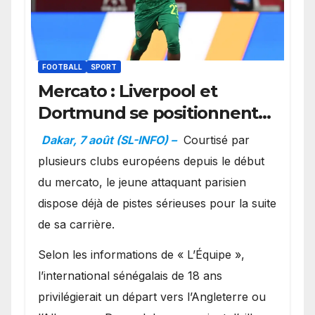
FOOTBALL
SPORT
Mercato : Liverpool et
Dortmund se positionnent
en favoris pour recruter
Dakar, 7 août (SL-INFO) –
Courtisé par
Ibrahim Mbaye
plusieurs clubs européens depuis le début
du mercato, le jeune attaquant parisien
dispose déjà de pistes sérieuses pour la suite
de sa carrière.
Selon les informations de « L’Équipe »,
l’international sénégalais de 18 ans
privilégierait un départ vers l’Angleterre ou