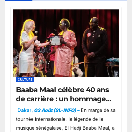
CULTURE
Baaba Maal célèbre 40 ans
de carrière : un hommage
exceptionnel à Oslo en
Dakar
,
03 Août (SL-INFO) –
​En marge de sa
présence de la famille
tournée internationale, la légende de la
royale.
musique sénégalaise, El Hadji Baaba Maal, a