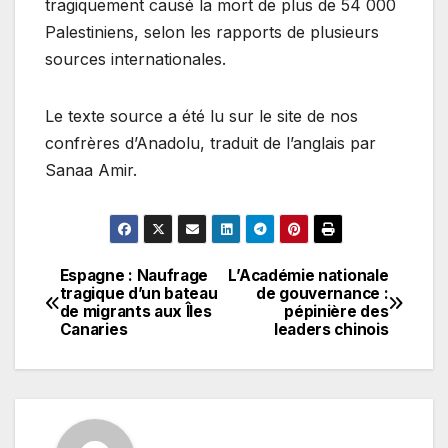
tragiquement causé la mort de plus de 54 000
Palestiniens, selon les rapports de plusieurs
sources internationales.
Le texte source a été lu sur le site de nos
confrères d’Anadolu, traduit de l’anglais par
Sanaa Amir.
Espagne : Naufrage
L’Académie nationale
Navigation
tragique d’un bateau
de gouvernance :
de migrants aux Îles
pépinière des
de
Canaries
leaders chinois
l’article