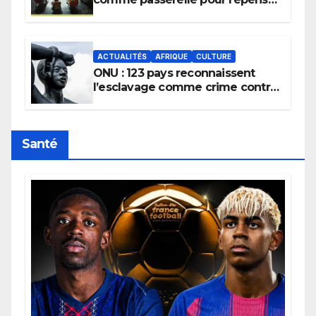
la transmission des savoirs
africains.
ACTUALITÉS
AFRIQUE
CULTURE
ONU : 123 pays reconnaissent
l’esclavage comme crime contre
l’humanité, la France toujours en
retard sur le Code noi
Santé