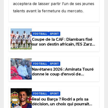
acceptera de laisser partir l’un de ses jeunes
talents avant la fermeture du mercato.
FOOTBALL
SPORT
Coupe de la CAF : Diambars fixé
sur son destin africain, l’ES Zarzis
sera son premier obstacle.
FOOTBALL
SPORT
Navétanes 2026 : Aminata Touré
donne le coup d’envoi de
l’initiative « Zéro Violence »
depuis sa ville natale pour
promouvoir des compétitions
apaisées.
FOOTBALL
SPORT
Real ou Barça ? Rodri a pris sa
décision, un choix qui pourrait