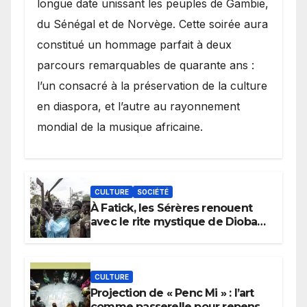
longue date unissant les peuples de Gambie,
du Sénégal et de Norvège. Cette soirée aura
constitué un hommage parfait à deux
parcours remarquables de quarante ans :
l’un consacré à la préservation de la culture
en diaspora, et l’autre au rayonnement
mondial de la musique africaine.
CULTURE
SOCIÉTÉ
À Fatick, les Sérères renouent
avec le rite mystique de Diobaye
pour implorer le retour de la
pluie.
CULTURE
Projection de « Penc Mi » : l’art
comme passerelle pour repenser