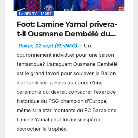
SL-INFO TV
SPORT
Foot: Lamine Yamal privera-
t-il Ousmane Dembélé du
Ballon d’or ?
Dakar, 22 sept (SL-INFO)
– Un
couronnement individuel pour une saison
fantastique? L’attaquant Ousmane Dembélé
est le grand favori pour soulever le Ballon
d’or lundi soir à Paris au cours d’une
cérémonie qui devrait consacrer l’exercice
historique du PSG champion d’Europe,
même si la star montante du FC Barcelone
Lamine Yamal peut lui aussi espérer
décrocher le trophée.