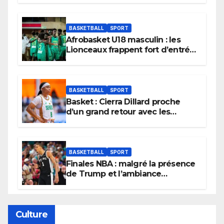
BASKETBALL
SPORT
Afrobasket U18 masculin : les
Lionceaux frappent fort d’entrée
et lancent idéalement leur
tournoi.
BASKETBALL
SPORT
Basket : Cierra Dillard proche
d’un grand retour avec les
Lionnes ?
BASKETBALL
SPORT
Finales NBA : malgré la présence
de Trump et l’ambiance
électrique du Garden,
Wembanyama fait taire New
York
Culture