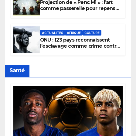
Projection de « Penc Mi » : l’art
comme passerelle pour repenser
la transmission des savoirs
africains.
ACTUALITÉS
AFRIQUE
CULTURE
ONU : 123 pays reconnaissent
l’esclavage comme crime contre
l’humanité, la France toujours en
retard sur le Code noi
Santé