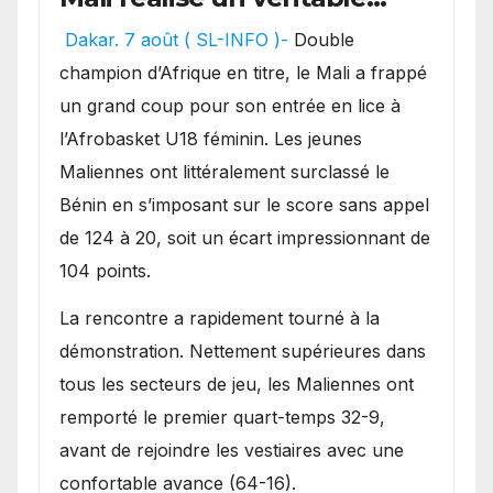
festival offensif et inflige
Dakar. 7 août ( SL-INFO )-
Double
une lourde défaite au
champion d’Afrique en titre, le Mali a frappé
Bénin.
un grand coup pour son entrée en lice à
l’Afrobasket U18 féminin. Les jeunes
Maliennes ont littéralement surclassé le
Bénin en s’imposant sur le score sans appel
de 124 à 20, soit un écart impressionnant de
104 points.
La rencontre a rapidement tourné à la
démonstration. Nettement supérieures dans
tous les secteurs de jeu, les Maliennes ont
remporté le premier quart-temps 32-9,
avant de rejoindre les vestiaires avec une
confortable avance (64-16).