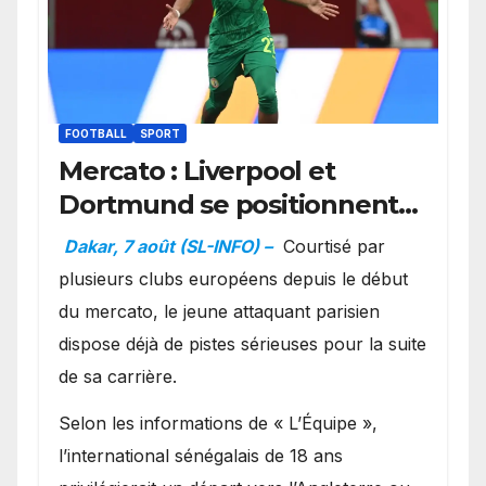
FOOTBALL
SPORT
Mercato : Liverpool et
Dortmund se positionnent
en favoris pour recruter
Dakar, 7 août (SL-INFO) –
Courtisé par
Ibrahim Mbaye
plusieurs clubs européens depuis le début
du mercato, le jeune attaquant parisien
dispose déjà de pistes sérieuses pour la suite
de sa carrière.
Selon les informations de « L’Équipe »,
l’international sénégalais de 18 ans