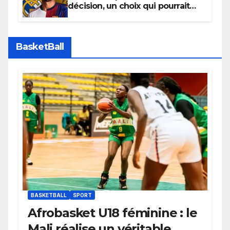
décision, un choix qui pourrait
faire grand bruit sur le marché
des transferts.
BasketBall
BASKETBALL
SPORT
Afrobasket U18 féminine : le
Mali réalise un véritable