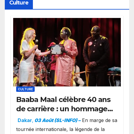
Culture
CULTURE
Baaba Maal célèbre 40 ans
de carrière : un hommage
exceptionnel à Oslo en
Dakar
,
03 Août (SL-INFO) –
​En marge de sa
présence de la famille
tournée internationale, la légende de la