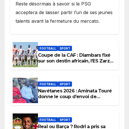
Reste désormais à savoir si le PSG
acceptera de laisser partir l’un de ses jeunes
talents avant la fermeture du mercato.
FOOTBALL
SPORT
Coupe de la CAF : Diambars fixé
sur son destin africain, l’ES Zarzis
sera son premier obstacle.
FOOTBALL
SPORT
Navétanes 2026 : Aminata Touré
donne le coup d’envoi de
l’initiative « Zéro Violence »
depuis sa ville natale pour
promouvoir des compétitions
apaisées.
FOOTBALL
SPORT
Real ou Barça ? Rodri a pris sa