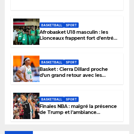
BASKETBALL
SPORT
Afrobasket U18 masculin : les
Lionceaux frappent fort d’entrée
et lancent idéalement leur
tournoi.
BASKETBALL
SPORT
Basket : Cierra Dillard proche
d’un grand retour avec les
Lionnes ?
BASKETBALL
SPORT
Finales NBA : malgré la présence
de Trump et l’ambiance
électrique du Garden,
Wembanyama fait taire New
York