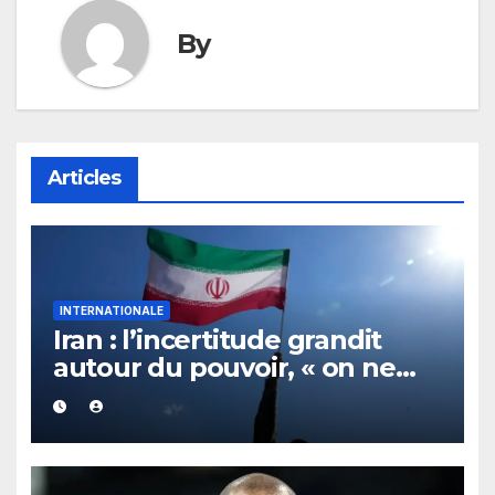
By
Articles
INTERNATIONALE
Iran : l’incertitude grandit
autour du pouvoir, « on ne
sait plus vraiment qui
gouverne »