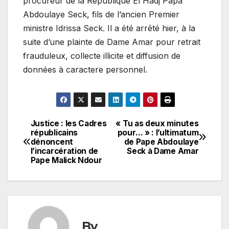
procureur de la République El Hadj Papa
Abdoulaye Seck, fils de l’ancien Premier
ministre Idrissa Seck. Il a été arrêté hier, à la
suite d’une plainte de Dame Amar pour retrait
frauduleux, collecte illicite et diffusion de
données à caractere personnel.
Justice : les Cadres
« Tu as deux minutes
Navigation
républicains
pour… » : l’ultimatum
dénoncent
de Pape Abdoulaye
de
l’incarcération de
Seck à Dame Amar
Pape Malick Ndour
l’article
By