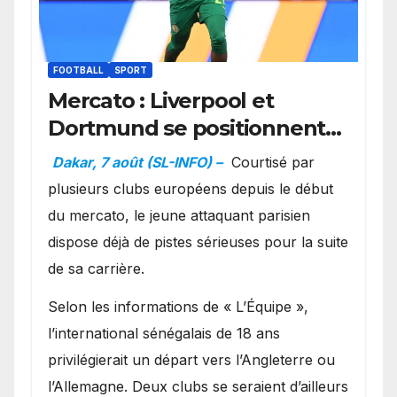
FOOTBALL
SPORT
Mercato : Liverpool et
Dortmund se positionnent
en favoris pour recruter
Dakar, 7 août (SL-INFO) –
Courtisé par
Ibrahim Mbaye
plusieurs clubs européens depuis le début
du mercato, le jeune attaquant parisien
dispose déjà de pistes sérieuses pour la suite
de sa carrière.
Selon les informations de « L’Équipe »,
l’international sénégalais de 18 ans
privilégierait un départ vers l’Angleterre ou
l’Allemagne. Deux clubs se seraient d’ailleurs