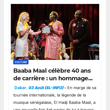
CULTURE
Baaba Maal célèbre 40 ans
de carrière : un hommage
exceptionnel à Oslo en
Dakar
,
03 Août (SL-INFO) –
​En marge de sa
présence de la famille
tournée internationale, la légende de la
royale.
musique sénégalaise, El Hadji Baaba Maal, a
une nouvelle fois fait parler de lui à travers