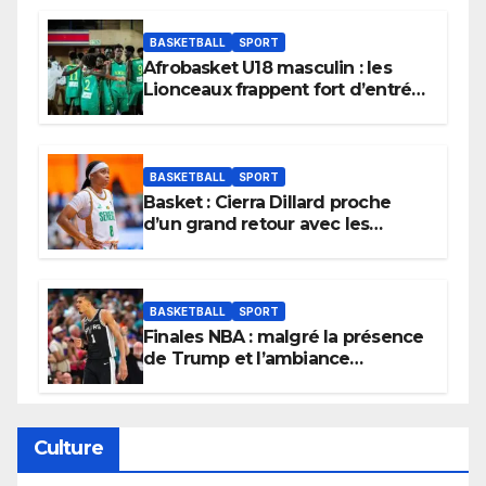
BASKETBALL
SPORT
Afrobasket U18 masculin : les
Lionceaux frappent fort d’entrée
et lancent idéalement leur
tournoi.
BASKETBALL
SPORT
Basket : Cierra Dillard proche
d’un grand retour avec les
Lionnes ?
BASKETBALL
SPORT
Finales NBA : malgré la présence
de Trump et l’ambiance
électrique du Garden,
Wembanyama fait taire New
York
Culture