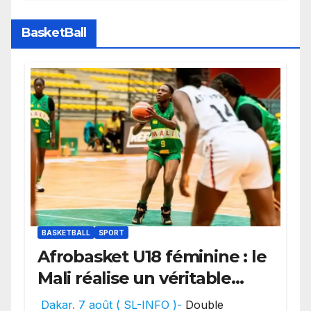
des transferts.
BasketBall
BASKETBALL
SPORT
Afrobasket U18 féminine : le
Mali réalise un véritable
festival offensif et inflige
Dakar. 7 août ( SL-INFO )-
Double