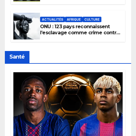
la transmission des savoirs
africains.
ACTUALITÉS
AFRIQUE
CULTURE
ONU : 123 pays reconnaissent
l’esclavage comme crime contre
l’humanité, la France toujours en
retard sur le Code noi
Santé