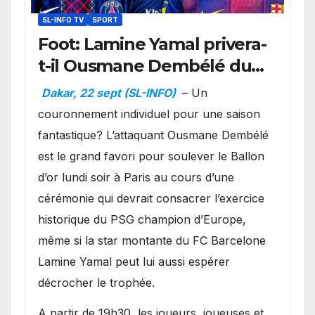
SL-INFO TV
SPORT
Foot: Lamine Yamal privera-
t-il Ousmane Dembélé du
Ballon d’or ?
Dakar, 22 sept (SL-INFO)
– Un
couronnement individuel pour une saison
fantastique? L’attaquant Ousmane Dembélé
est le grand favori pour soulever le Ballon
d’or lundi soir à Paris au cours d’une
cérémonie qui devrait consacrer l’exercice
historique du PSG champion d’Europe,
même si la star montante du FC Barcelone
Lamine Yamal peut lui aussi espérer
décrocher le trophée.
A partir de 19h30, les joueurs, joueuses et