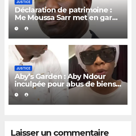
JUSTICE
Déclaration de patrimoine :
Me Moussa Sarr met en garde
les récalcitrants
JUSTICE
Aby’s Garden : Aby Ndour
inculpée pour abus de biens
sociaux dans une affaire
portant sur 420 millions FCFA
Laisser un commentaire