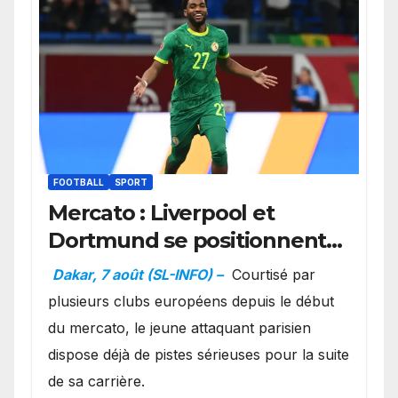
FOOTBALL
SPORT
Mercato : Liverpool et
Dortmund se positionnent
en favoris pour recruter
Dakar, 7 août (SL-INFO) –
Courtisé par
Ibrahim Mbaye
plusieurs clubs européens depuis le début
du mercato, le jeune attaquant parisien
dispose déjà de pistes sérieuses pour la suite
de sa carrière.