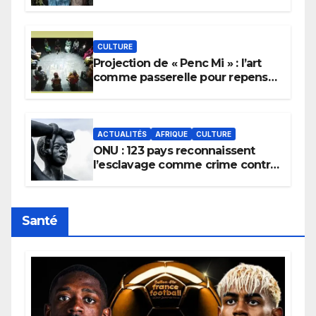
pour implorer le retour de la
pluie.
CULTURE
Projection de « Penc Mi » : l’art
comme passerelle pour repenser
la transmission des savoirs
africains.
ACTUALITÉS
AFRIQUE
CULTURE
ONU : 123 pays reconnaissent
l’esclavage comme crime contre
l’humanité, la France toujours en
retard sur le Code noi
Santé