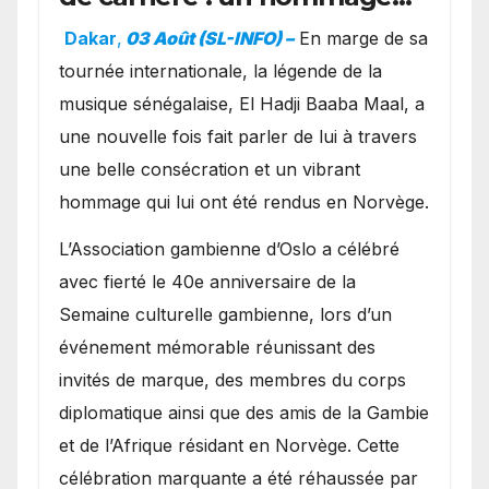
exceptionnel à Oslo en
Dakar
,
03 Août (SL-INFO) –
​En marge de sa
présence de la famille
tournée internationale, la légende de la
royale.
musique sénégalaise, El Hadji Baaba Maal, a
une nouvelle fois fait parler de lui à travers
une belle consécration et un vibrant
hommage qui lui ont été rendus en Norvège.
​L’Association gambienne d’Oslo a célébré
avec fierté le 40e anniversaire de la
Semaine culturelle gambienne, lors d’un
événement mémorable réunissant des
invités de marque, des membres du corps
diplomatique ainsi que des amis de la Gambie
et de l’Afrique résidant en Norvège. Cette
célébration marquante a été réhaussée par