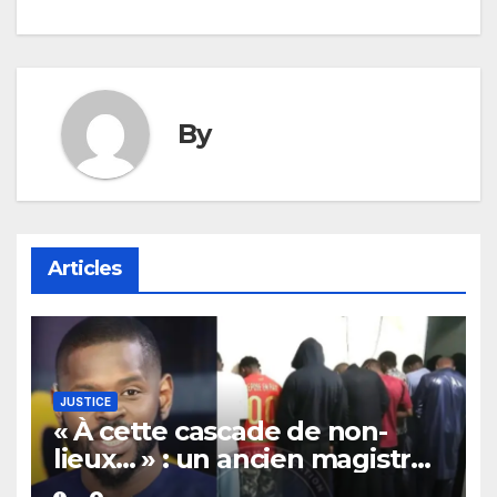
de
l’article
By
Articles
JUSTICE
« À cette cascade de non-
lieux… » : un ancien magistrat
annonce une bonne nouvelle