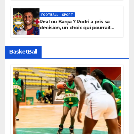
depuis sa ville natale pour
promouvoir des compétitions
apaisées.
FOOTBALL
SPORT
Real ou Barça ? Rodri a pris sa
décision, un choix qui pourrait
faire grand bruit sur le marché
des transferts.
BasketBall