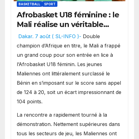
BASKETBALL
SPORT
Afrobasket U18 féminine : le
Mali réalise un véritable
festival offensif et inflige
Dakar. 7 août ( SL-INFO )-
Double
une lourde défaite au
champion d’Afrique en titre, le Mali a frappé
Bénin.
un grand coup pour son entrée en lice à
l’Afrobasket U18 féminin. Les jeunes
Maliennes ont littéralement surclassé le
Bénin en s’imposant sur le score sans appel
de 124 à 20, soit un écart impressionnant de
104 points.
La rencontre a rapidement tourné à la
démonstration. Nettement supérieures dans
tous les secteurs de jeu, les Maliennes ont