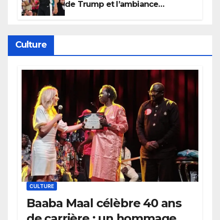
de Trump et l’ambiance
électrique du Garden,
Wembanyama fait taire New
York
Culture
CULTURE
Baaba Maal célèbre 40 ans
de carrière : un hommage