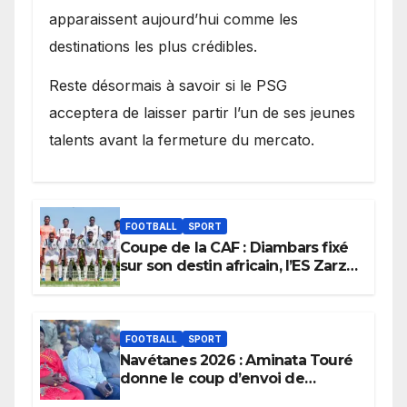
apparaissent aujourd’hui comme les
destinations les plus crédibles.
Reste désormais à savoir si le PSG
acceptera de laisser partir l’un de ses jeunes
talents avant la fermeture du mercato.
FOOTBALL
SPORT
Coupe de la CAF : Diambars fixé
sur son destin africain, l’ES Zarzis
sera son premier obstacle.
FOOTBALL
SPORT
Navétanes 2026 : Aminata Touré
donne le coup d’envoi de
l’initiative « Zéro Violence »