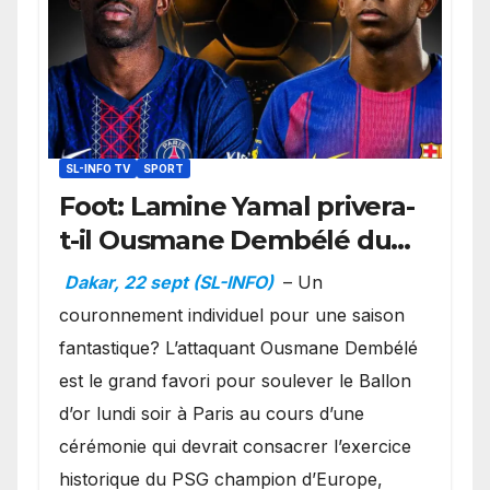
SL-INFO TV
SPORT
Foot: Lamine Yamal privera-
t-il Ousmane Dembélé du
Ballon d’or ?
Dakar, 22 sept (SL-INFO)
– Un
couronnement individuel pour une saison
fantastique? L’attaquant Ousmane Dembélé
est le grand favori pour soulever le Ballon
d’or lundi soir à Paris au cours d’une
cérémonie qui devrait consacrer l’exercice
historique du PSG champion d’Europe,