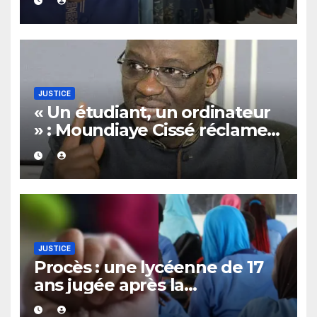
pour Pape Cheikh Diallo et
Cie
JUSTICE
« Un étudiant, un ordinateur
» : Moundiaye Cissé réclame
une enquête de l’OFNAC
JUSTICE
Procès : une lycéenne de 17
ans jugée après la
découverte d’un bébé caché