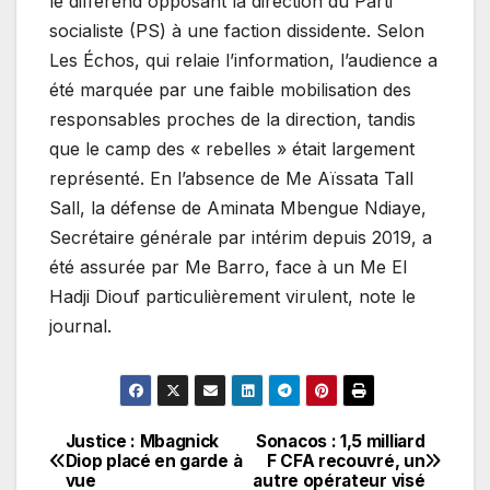
le différend opposant la direction du Parti
socialiste (PS) à une faction dissidente. Selon
Les Échos, qui relaie l’information, l’audience a
été marquée par une faible mobilisation des
responsables proches de la direction, tandis
que le camp des « rebelles » était largement
représenté. En l’absence de Me Aïssata Tall
Sall, la défense de Aminata Mbengue Ndiaye,
Secrétaire générale par intérim depuis 2019, a
été assurée par Me Barro, face à un Me El
Hadji Diouf particulièrement virulent, note le
journal.
Justice : Mbagnick
Sonacos : 1,5 milliard
Navigation
Diop placé en garde à
F CFA recouvré, un
vue
autre opérateur visé