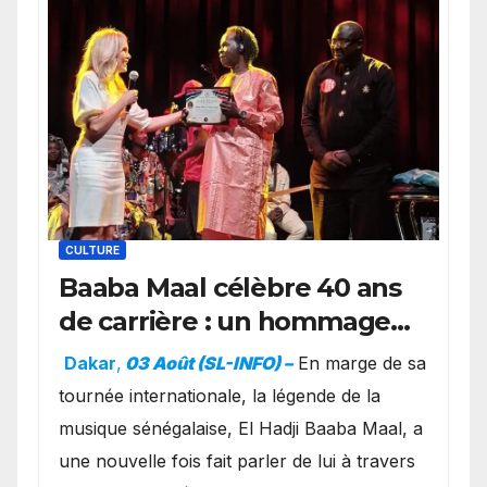
CULTURE
Baaba Maal célèbre 40 ans
de carrière : un hommage
exceptionnel à Oslo en
Dakar
,
03 Août (SL-INFO) –
​En marge de sa
présence de la famille
tournée internationale, la légende de la
royale.
musique sénégalaise, El Hadji Baaba Maal, a
une nouvelle fois fait parler de lui à travers