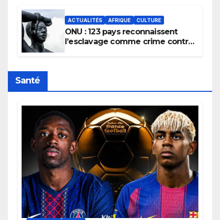
africains.
ACTUALITÉS
AFRIQUE
CULTURE
ONU : 123 pays reconnaissent
l’esclavage comme crime contre
l’humanité, la France toujours en
retard sur le Code noi
Santé