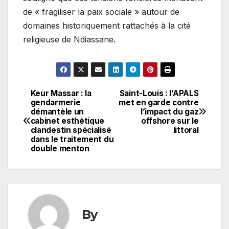
de « fragiliser la paix sociale » autour de
domaines historiquement rattachés à la cité
religieuse de Ndiassane.
Keur Massar : la
Saint-Louis : l’APALS
Navigation
gendarmerie
met en garde contre
démantèle un
l’impact du gaz
de
cabinet esthétique
offshore sur le
clandestin spécialisé
littoral
l’article
dans le traitement du
double menton
By