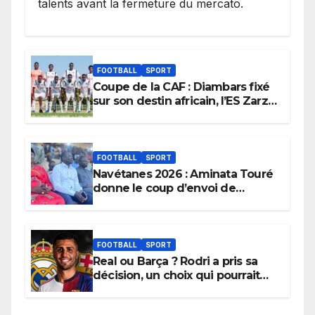
talents avant la fermeture du mercato.
FOOTBALL
SPORT
Coupe de la CAF : Diambars fixé
sur son destin africain, l’ES Zarzis
sera son premier obstacle.
FOOTBALL
SPORT
Navétanes 2026 : Aminata Touré
donne le coup d’envoi de
l’initiative « Zéro Violence »
depuis sa ville natale pour
promouvoir des compétitions
apaisées.
FOOTBALL
SPORT
Real ou Barça ? Rodri a pris sa
décision, un choix qui pourrait
faire grand bruit sur le marché
des transferts.