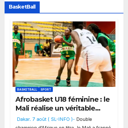
BasketBall
BASKETBALL
SPORT
Afrobasket U18 féminine : le
Mali réalise un véritable
festival offensif et inflige
Dakar. 7 août ( SL-INFO )-
Double
une lourde défaite au
champion d’Afrique en titre, le Mali a frappé