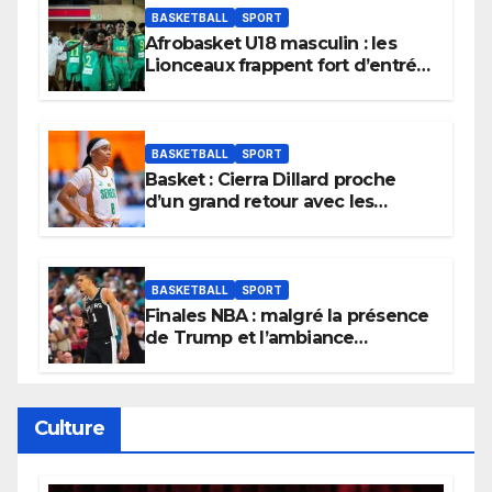
BASKETBALL
SPORT
Afrobasket U18 masculin : les
Lionceaux frappent fort d’entrée
et lancent idéalement leur
tournoi.
BASKETBALL
SPORT
Basket : Cierra Dillard proche
d’un grand retour avec les
Lionnes ?
BASKETBALL
SPORT
Finales NBA : malgré la présence
de Trump et l’ambiance
électrique du Garden,
Wembanyama fait taire New
York
Culture