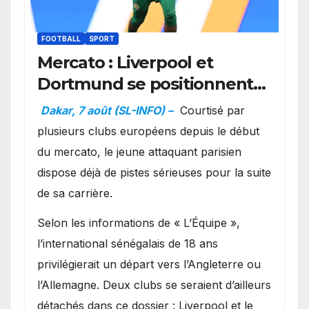
FOOTBALL
SPORT
Mercato : Liverpool et
Dortmund se positionnent
en favoris pour recruter
Dakar, 7 août (SL-INFO) –
Courtisé par
Ibrahim Mbaye
plusieurs clubs européens depuis le début
du mercato, le jeune attaquant parisien
dispose déjà de pistes sérieuses pour la suite
de sa carrière.
Selon les informations de « L’Équipe »,
l’international sénégalais de 18 ans
privilégierait un départ vers l’Angleterre ou
l’Allemagne. Deux clubs se seraient d’ailleurs
détachés dans ce dossier : Liverpool et le