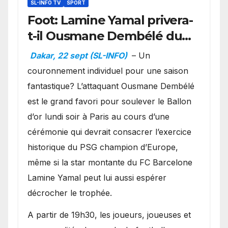
SL-INFO TV
SPORT
Foot: Lamine Yamal privera-
t-il Ousmane Dembélé du
Ballon d’or ?
Dakar, 22 sept (SL-INFO)
– Un
couronnement individuel pour une saison
fantastique? L’attaquant Ousmane Dembélé
est le grand favori pour soulever le Ballon
d’or lundi soir à Paris au cours d’une
cérémonie qui devrait consacrer l’exercice
historique du PSG champion d’Europe,
même si la star montante du FC Barcelone
Lamine Yamal peut lui aussi espérer
décrocher le trophée.
A partir de 19h30, les joueurs, joueuses et