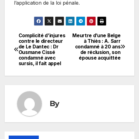
l’application de la loi pénale.
Complicité d’injures
Meurtre d’une Belge
Navigation
contre le directeur
à Thiès : A. Sarr
de Le Dantec : Dr
condamné à 20 ans
de
Ousmane Cissé
de réclusion, son
condamné avec
épouse acquittée
l’article
sursis, il fait appel
By