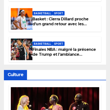
tournoi.
BASKETBALL
SPORT
Basket : Cierra Dillard proche
d’un grand retour avec les
Lionnes ?
BASKETBALL
SPORT
Finales NBA : malgré la présence
de Trump et l’ambiance
électrique du Garden,
Wembanyama fait taire New
York
Culture