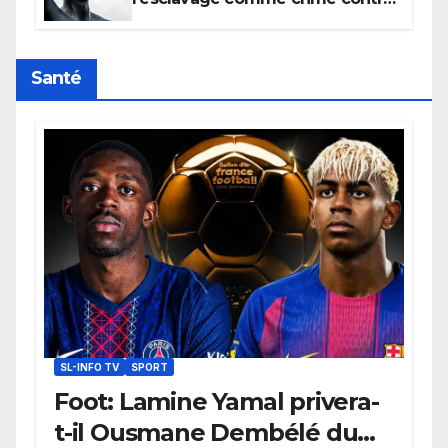
l’humanité, la France toujours en
retard sur le Code noi
Santé
SL-INFO TV
SPORT
Foot: Lamine Yamal privera-
t-il Ousmane Dembélé du