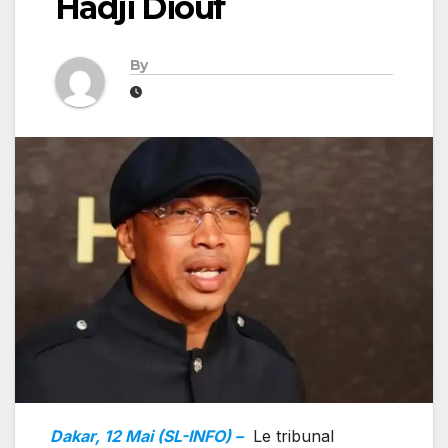
Hadji Diouf
By
Dakar, 12 Mai (SL-INFO) –
Le tribunal