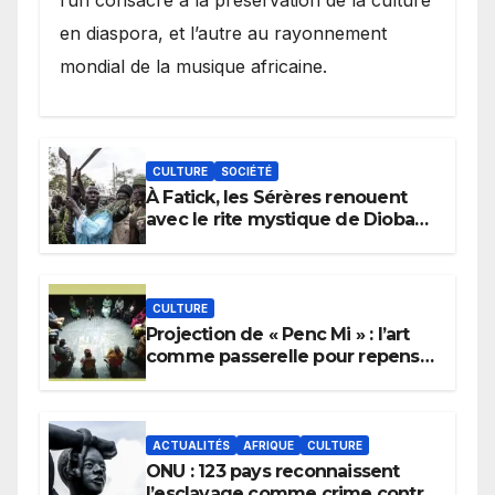
en diaspora, et l’autre au rayonnement
mondial de la musique africaine.
CULTURE
SOCIÉTÉ
À Fatick, les Sérères renouent
avec le rite mystique de Diobaye
pour implorer le retour de la
pluie.
CULTURE
Projection de « Penc Mi » : l’art
comme passerelle pour repenser
la transmission des savoirs
africains.
ACTUALITÉS
AFRIQUE
CULTURE
ONU : 123 pays reconnaissent
l’esclavage comme crime contre