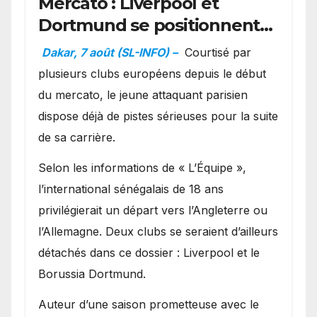
Mercato : Liverpool et
Dortmund se positionnent
en favoris pour recruter
Dakar, 7 août (SL-INFO) –
Courtisé par
Ibrahim Mbaye
plusieurs clubs européens depuis le début
du mercato, le jeune attaquant parisien
dispose déjà de pistes sérieuses pour la suite
de sa carrière.
Selon les informations de « L’Équipe »,
l’international sénégalais de 18 ans
privilégierait un départ vers l’Angleterre ou
l’Allemagne. Deux clubs se seraient d’ailleurs
détachés dans ce dossier : Liverpool et le
Borussia Dortmund.
Auteur d’une saison prometteuse avec le