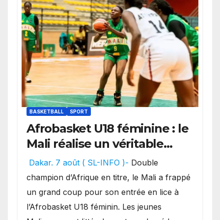
BASKETBALL
SPORT
Afrobasket U18 féminine : le
Mali réalise un véritable
festival offensif et inflige
Dakar. 7 août ( SL-INFO )-
Double
une lourde défaite au
champion d’Afrique en titre, le Mali a frappé
Bénin.
un grand coup pour son entrée en lice à
l’Afrobasket U18 féminin. Les jeunes