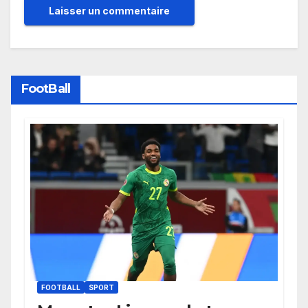
FootBall
FOOTBALL
SPORT