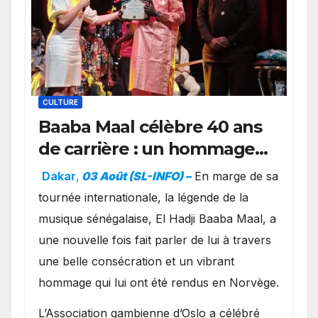
CULTURE
Baaba Maal célèbre 40 ans
de carrière : un hommage
exceptionnel à Oslo en
Dakar
,
03 Août (SL-INFO) –
​En marge de sa
présence de la famille
tournée internationale, la légende de la
royale.
musique sénégalaise, El Hadji Baaba Maal, a
une nouvelle fois fait parler de lui à travers
une belle consécration et un vibrant
hommage qui lui ont été rendus en Norvège.
​L’Association gambienne d’Oslo a célébré