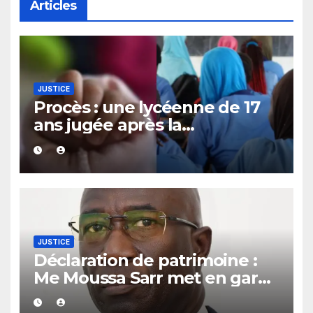
Articles
JUSTICE
Procès : une lycéenne de 17
ans jugée après la
découverte d’un bébé caché
sous un lit
JUSTICE
Déclaration de patrimoine :
Me Moussa Sarr met en garde
les récalcitrants