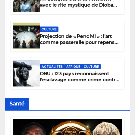
avec le rite mystique de Diobaye
pour implorer le retour de la
pluie.
CULTURE
Projection de « Penc Mi » : l’art
comme passerelle pour repenser
la transmission des savoirs
africains.
ACTUALITÉS
AFRIQUE
CULTURE
ONU : 123 pays reconnaissent
l’esclavage comme crime contre
l’humanité, la France toujours en
retard sur le Code noi
Santé