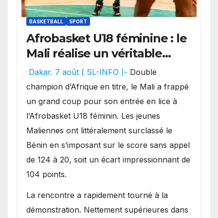
BASKETBALL
SPORT
Afrobasket U18 féminine : le
Mali réalise un véritable
festival offensif et inflige
Dakar. 7 août ( SL-INFO )-
Double
une lourde défaite au
champion d’Afrique en titre, le Mali a frappé
Bénin.
un grand coup pour son entrée en lice à
l’Afrobasket U18 féminin. Les jeunes
Maliennes ont littéralement surclassé le
Bénin en s’imposant sur le score sans appel
de 124 à 20, soit un écart impressionnant de
104 points.
La rencontre a rapidement tourné à la
démonstration. Nettement supérieures dans