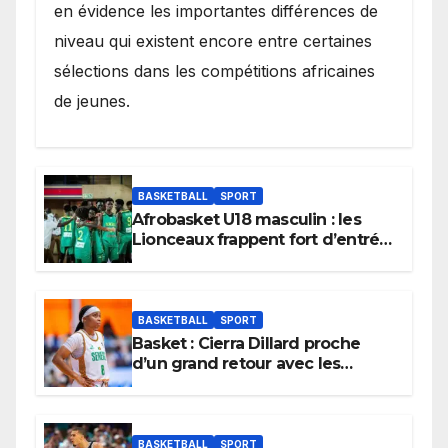
en évidence les importantes différences de
niveau qui existent encore entre certaines
sélections dans les compétitions africaines
de jeunes.
BASKETBALL
SPORT
Afrobasket U18 masculin : les
Lionceaux frappent fort d’entrée
et lancent idéalement leur
tournoi.
BASKETBALL
SPORT
Basket : Cierra Dillard proche
d’un grand retour avec les
Lionnes ?
BASKETBALL
SPORT