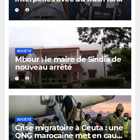
d’un contrôle de police dans
un bar
SOCIÉTÉ
Mbour : le maire de Sindia de
nouveau arrêté
SOCIÉTÉ
Crise migratoire à Ceuta : une
ONG marocaine met en cause