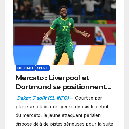
FOOTBALL
SPORT
Mercato : Liverpool et
Dortmund se positionnent
en favoris pour recruter
Dakar, 7 août (SL-INFO) –
Courtisé par
Ibrahim Mbaye
plusieurs clubs européens depuis le début
du mercato, le jeune attaquant parisien
dispose déjà de pistes sérieuses pour la suite