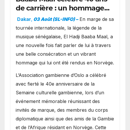
de carrière : un hommage
exceptionnel à Oslo en
Dakar
,
03 Août (SL-INFO) –
​En marge de sa
présence de la famille
tournée internationale, la légende de la
royale.
musique sénégalaise, El Hadji Baaba Maal, a
une nouvelle fois fait parler de lui à travers
une belle consécration et un vibrant
hommage qui lui ont été rendus en Norvège.
​L’Association gambienne d’Oslo a célébré
avec fierté le 40e anniversaire de la
Semaine culturelle gambienne, lors d’un
événement mémorable réunissant des
invités de marque, des membres du corps
diplomatique ainsi que des amis de la Gambie
et de l’Afrique résidant en Norvège. Cette