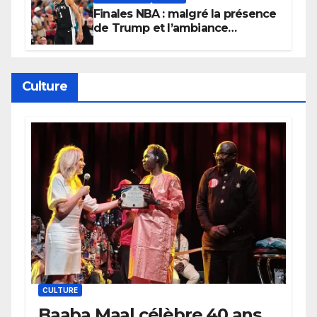
Finales NBA : malgré la présence
de Trump et l’ambiance
électrique du Garden,
Wembanyama fait taire New
York
Culture
CULTURE
Baaba Maal célèbre 40 ans