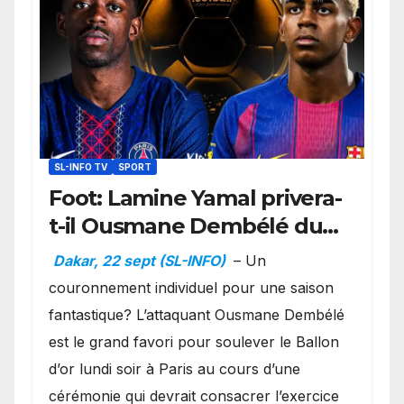
SL-INFO TV
SPORT
Foot: Lamine Yamal privera-
t-il Ousmane Dembélé du
Ballon d’or ?
Dakar, 22 sept (SL-INFO)
– Un
couronnement individuel pour une saison
fantastique? L’attaquant Ousmane Dembélé
est le grand favori pour soulever le Ballon
d’or lundi soir à Paris au cours d’une
cérémonie qui devrait consacrer l’exercice