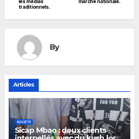
les médias
marche nationale.
traditionnels.
By
Articles
SOCIÉTÉ
Sicap Mbao : deux clients
interpellés avec du kush lors