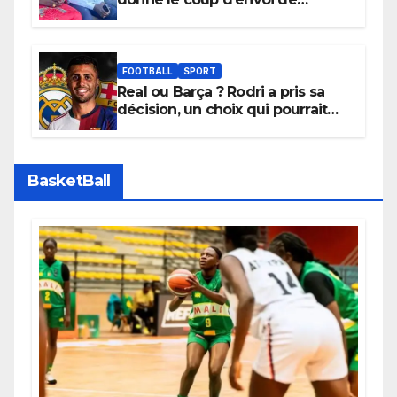
l’initiative « Zéro Violence »
depuis sa ville natale pour
promouvoir des compétitions
apaisées.
FOOTBALL
SPORT
Real ou Barça ? Rodri a pris sa
décision, un choix qui pourrait
faire grand bruit sur le marché
des transferts.
BasketBall