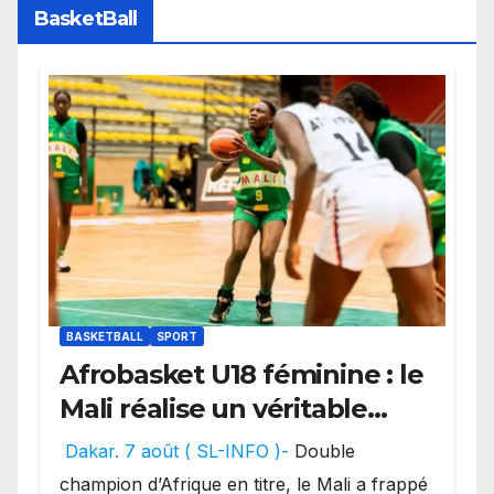
BasketBall
BASKETBALL
SPORT
Afrobasket U18 féminine : le
Mali réalise un véritable
festival offensif et inflige
Dakar. 7 août ( SL-INFO )-
Double
une lourde défaite au
champion d’Afrique en titre, le Mali a frappé