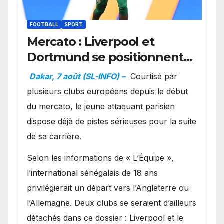
FOOTBALL
SPORT
Mercato : Liverpool et
Dortmund se positionnent
en favoris pour recruter
Dakar, 7 août (SL-INFO) –
Courtisé par
Ibrahim Mbaye
plusieurs clubs européens depuis le début
du mercato, le jeune attaquant parisien
dispose déjà de pistes sérieuses pour la suite
de sa carrière.
Selon les informations de « L’Équipe »,
l’international sénégalais de 18 ans
privilégierait un départ vers l’Angleterre ou
l’Allemagne. Deux clubs se seraient d’ailleurs
détachés dans ce dossier : Liverpool et le