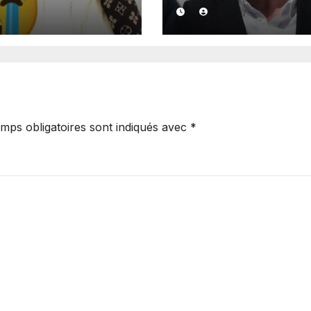
ollectif des ex-
emblématique d
nus politiques,
Jurassic Park », t
décédé,
sa révérence à 7
nce le Pastef
ans.
mps obligatoires sont indiqués avec
*