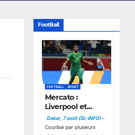
FootBall
FOOTBALL
SPORT
Mercato :
Liverpool et
Dortmund se
Dakar, 7 août (SL-INFO) –
positionnent en
Courtisé par plusieurs
favoris pour