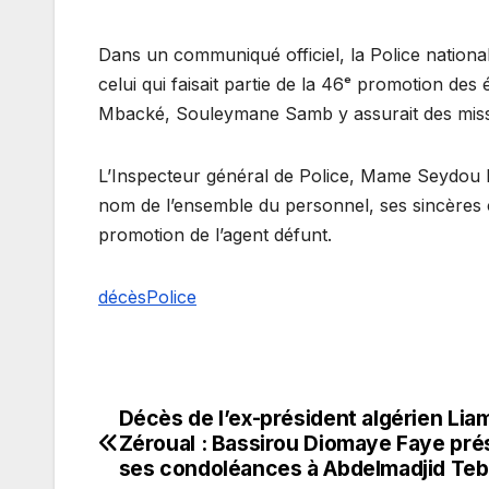
Dans un communiqué officiel, la Police nation
celui qui faisait partie de la 46ᵉ promotion d
Mbacké, Souleymane Samb y assurait des missio
L’Inspecteur général de Police, Mame Seydou Nd
nom de l’ensemble du personnel, ses sincères 
promotion de l’agent défunt.
décès
Police
Décès de l’ex-président algérien Lia
Navigation
Zéroual : Bassirou Diomaye Faye pré
de
ses condoléances à Abdelmadjid Te