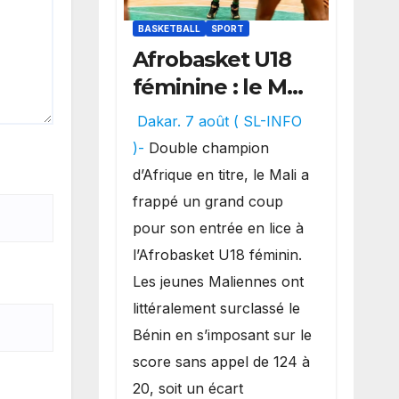
BASKETBALL
SPORT
Afrobasket U18
féminine : le Mali
réalise un
Dakar. 7 août ( SL-INFO
véritable festival
)-
Double champion
offensif et
d’Afrique en titre, le Mali a
inflige une
frappé un grand coup
lourde défaite
pour son entrée en lice à
au Bénin.
l’Afrobasket U18 féminin.
Les jeunes Maliennes ont
littéralement surclassé le
Bénin en s’imposant sur le
score sans appel de 124 à
20, soit un écart