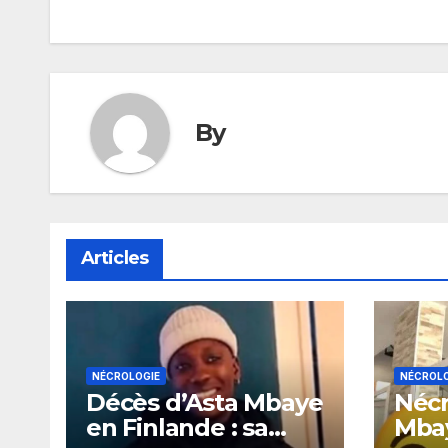
l’article
By
Articles
NÉCROLOGIE
NÉCROLO
Décès d’Asta Mbaye
Nécr
en Finlande : sa
Mbay