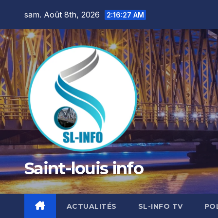
Skip
sam. Août 8th, 2026
2:16:28 AM
to
content
Saint-louis info
ACTUALITÉS
SL-INFO TV
PO