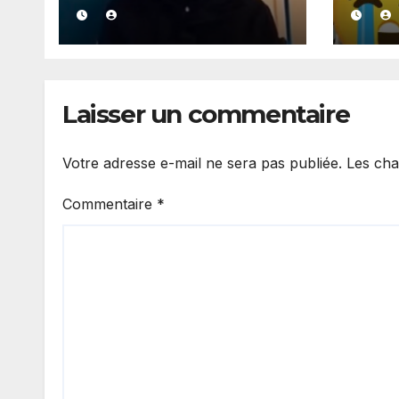
famille rejette la
du C
thèse du suicide et
déte
exige toute la
est 
vérité.
anno
Laisser un commentaire
Votre adresse e-mail ne sera pas publiée.
Les cha
Commentaire
*