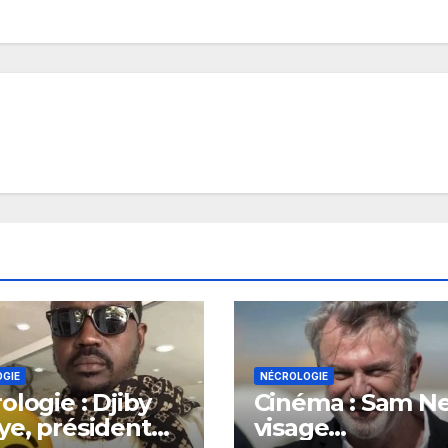
GIE
NÉCROLOGIE
ologie : Djiby
Cinéma : Sam Nei
e, président
visage