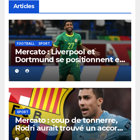
Articles
FOOTBALL
SPORT
Mercato : Liverpool et
Dortmund se positionnent en
favoris pour recruter Ibrahim
Mbaye
SPORT
Mercato : coup de tonnerre,
Rodri aurait trouvé un accord
XXL avec le Barça pour un