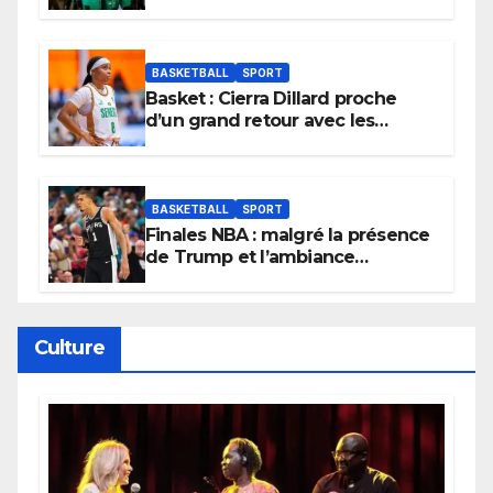
et lancent idéalement leur
tournoi.
BASKETBALL
SPORT
Basket : Cierra Dillard proche
d’un grand retour avec les
Lionnes ?
BASKETBALL
SPORT
Finales NBA : malgré la présence
de Trump et l’ambiance
électrique du Garden,
Wembanyama fait taire New
York
Culture