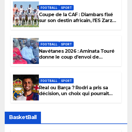
FOOTBALL
SPORT
Coupe de la CAF : Diambars fixé
sur son destin africain, l’ES Zarzis
sera son premier obstacle.
FOOTBALL
SPORT
Navétanes 2026 : Aminata Touré
donne le coup d’envoi de
l’initiative « Zéro Violence »
depuis sa ville natale pour
promouvoir des compétitions
apaisées.
FOOTBALL
SPORT
Real ou Barça ? Rodri a pris sa
décision, un choix qui pourrait
faire grand bruit sur le marché
des transferts.
BasketBall