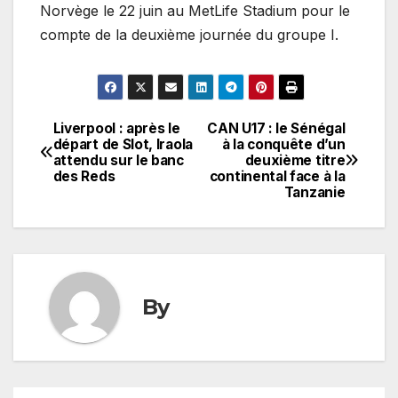
Norvège le 22 juin au MetLife Stadium pour le
compte de la deuxième journée du groupe I.
Liverpool : après le
CAN U17 : le Sénégal
Navigation
départ de Slot, Iraola
à la conquête d’un
attendu sur le banc
deuxième titre
de
des Reds
continental face à la
Tanzanie
l’article
By