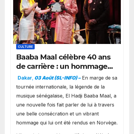
CULTURE
Baaba Maal célèbre 40 ans
de carrière : un hommage
exceptionnel à Oslo en
Dakar
,
03 Août (SL-INFO) –
​En marge de sa
présence de la famille
tournée internationale, la légende de la
royale.
musique sénégalaise, El Hadji Baaba Maal, a
une nouvelle fois fait parler de lui à travers
une belle consécration et un vibrant
hommage qui lui ont été rendus en Norvège.