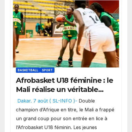
BASKETBALL
SPORT
Afrobasket U18 féminine : le
Mali réalise un véritable
festival offensif et inflige
Dakar. 7 août ( SL-INFO )-
Double
une lourde défaite au
champion d’Afrique en titre, le Mali a frappé
Bénin.
un grand coup pour son entrée en lice à
l’Afrobasket U18 féminin. Les jeunes