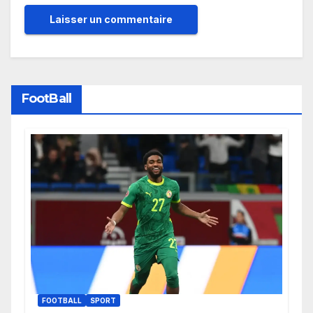
FootBall
FOOTBALL
SPORT