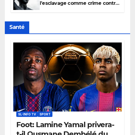
l’esclavage comme crime contre
l’humanité, la France toujours en
retard sur le Code noi
Santé
SL-INFO TV
SPORT
Foot: Lamine Yamal privera-
t-il Ousmane Dembélé du