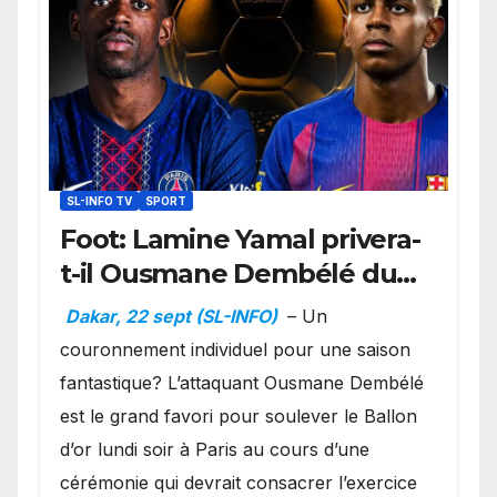
SL-INFO TV
SPORT
Foot: Lamine Yamal privera-
t-il Ousmane Dembélé du
Ballon d’or ?
Dakar, 22 sept (SL-INFO)
– Un
couronnement individuel pour une saison
fantastique? L’attaquant Ousmane Dembélé
est le grand favori pour soulever le Ballon
d’or lundi soir à Paris au cours d’une
cérémonie qui devrait consacrer l’exercice