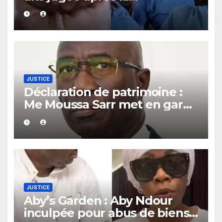
découverte d’un bébé caché
sous un lit
JUSTICE
Déclaration de patrimoine :
Me Moussa Sarr met en garde
les récalcitrants
JUSTICE
Aby’s Garden : Aby Ndour
inculpée pour abus de biens