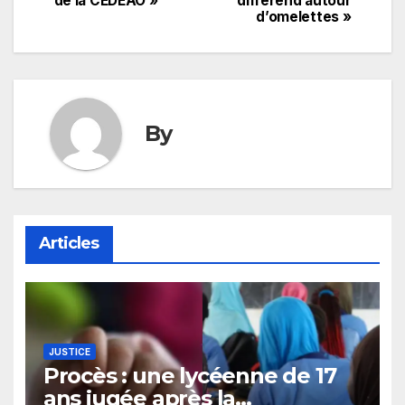
de la CEDEAO »
différend autour
l’article
d’omelettes »
By
Articles
JUSTICE
Procès : une lycéenne de 17
ans jugée après la