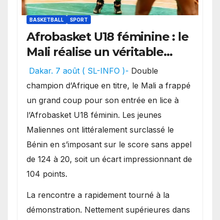
BASKETBALL
SPORT
Afrobasket U18 féminine : le
Mali réalise un véritable
festival offensif et inflige
Dakar. 7 août ( SL-INFO )-
Double
une lourde défaite au
champion d’Afrique en titre, le Mali a frappé
Bénin.
un grand coup pour son entrée en lice à
l’Afrobasket U18 féminin. Les jeunes
Maliennes ont littéralement surclassé le
Bénin en s’imposant sur le score sans appel
de 124 à 20, soit un écart impressionnant de
104 points.
La rencontre a rapidement tourné à la
démonstration. Nettement supérieures dans