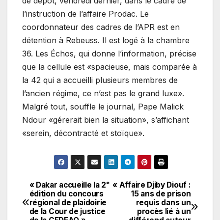
de dépôt, vendredi dernier, dans le cadre de
l’instruction de l’affaire Prodac. Le
coordonnateur des cadres de l’APR est en
détention à Rebeuss. Il est logé à la chambre
36. Les Échos, qui donne l’information, précise
que la cellule est «spacieuse, mais comparée à
la 42 qui a accueilli plusieurs membres de
l’ancien régime, ce n’est pas le grand luxe».
Malgré tout, souffle le journal, Pape Malick
Ndour «gérerait bien la situation», s’affichant
«serein, décontracté et stoïque».
« Dakar accueille la 2ᵉ
« Affaire Djiby Diouf :
Navigation
édition du concours
15 ans de prison
régional de plaidoirie
requis dans un
de
de la Cour de justice
procès lié à un