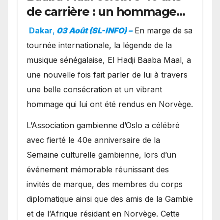
de carrière : un hommage
exceptionnel à Oslo en
Dakar
,
03 Août (SL-INFO) –
​En marge de sa
présence de la famille
tournée internationale, la légende de la
royale.
musique sénégalaise, El Hadji Baaba Maal, a
une nouvelle fois fait parler de lui à travers
une belle consécration et un vibrant
hommage qui lui ont été rendus en Norvège.
​L’Association gambienne d’Oslo a célébré
avec fierté le 40e anniversaire de la
Semaine culturelle gambienne, lors d’un
événement mémorable réunissant des
invités de marque, des membres du corps
diplomatique ainsi que des amis de la Gambie
et de l’Afrique résidant en Norvège. Cette