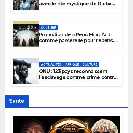
avec le rite mystique de Diobaye
pour implorer le retour de la
pluie.
CULTURE
Projection de « Penc Mi » : l’art
comme passerelle pour repenser
la transmission des savoirs
africains.
ACTUALITÉS
AFRIQUE
CULTURE
ONU : 123 pays reconnaissent
l’esclavage comme crime contre
l’humanité, la France toujours en
retard sur le Code noi
Santé