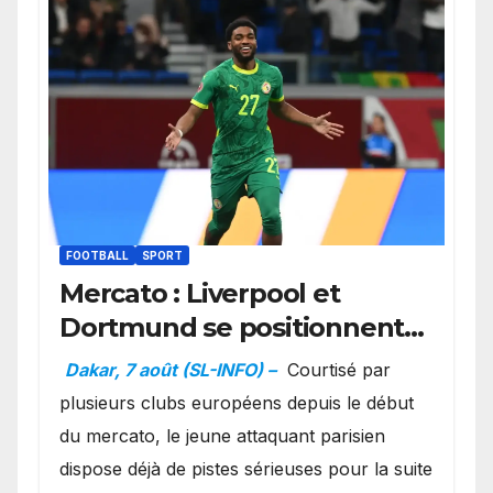
FOOTBALL
SPORT
Mercato : Liverpool et
Dortmund se positionnent
en favoris pour recruter
Dakar, 7 août (SL-INFO) –
Courtisé par
Ibrahim Mbaye
plusieurs clubs européens depuis le début
du mercato, le jeune attaquant parisien
dispose déjà de pistes sérieuses pour la suite