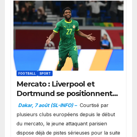
FOOTBALL
SPORT
Mercato : Liverpool et
Dortmund se positionnent
en favoris pour recruter
Dakar, 7 août (SL-INFO) –
Courtisé par
Ibrahim Mbaye
plusieurs clubs européens depuis le début
du mercato, le jeune attaquant parisien
dispose déjà de pistes sérieuses pour la suite