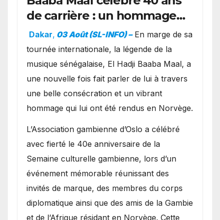
Baaba Maal célèbre 40 ans
de carrière : un hommage
exceptionnel à Oslo en
Dakar
,
03 Août (SL-INFO) –
​En marge de sa
présence de la famille
tournée internationale, la légende de la
royale.
musique sénégalaise, El Hadji Baaba Maal, a
une nouvelle fois fait parler de lui à travers
une belle consécration et un vibrant
hommage qui lui ont été rendus en Norvège.
​L’Association gambienne d’Oslo a célébré
avec fierté le 40e anniversaire de la
Semaine culturelle gambienne, lors d’un
événement mémorable réunissant des
invités de marque, des membres du corps
diplomatique ainsi que des amis de la Gambie
et de l’Afrique résidant en Norvège. Cette