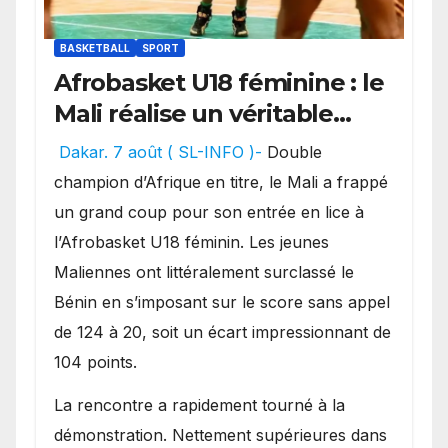
BASKETBALL
SPORT
Afrobasket U18 féminine : le
Mali réalise un véritable
festival offensif et inflige
Dakar. 7 août ( SL-INFO )-
Double
une lourde défaite au
champion d’Afrique en titre, le Mali a frappé
Bénin.
un grand coup pour son entrée en lice à
l’Afrobasket U18 féminin. Les jeunes
Maliennes ont littéralement surclassé le
Bénin en s’imposant sur le score sans appel
de 124 à 20, soit un écart impressionnant de
104 points.
La rencontre a rapidement tourné à la
démonstration. Nettement supérieures dans