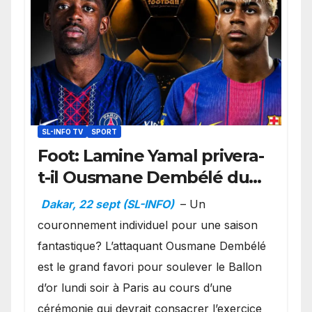
SL-INFO TV
SPORT
Foot: Lamine Yamal privera-
t-il Ousmane Dembélé du
Ballon d’or ?
Dakar, 22 sept (SL-INFO)
– Un
couronnement individuel pour une saison
fantastique? L’attaquant Ousmane Dembélé
est le grand favori pour soulever le Ballon
d’or lundi soir à Paris au cours d’une
cérémonie qui devrait consacrer l’exercice