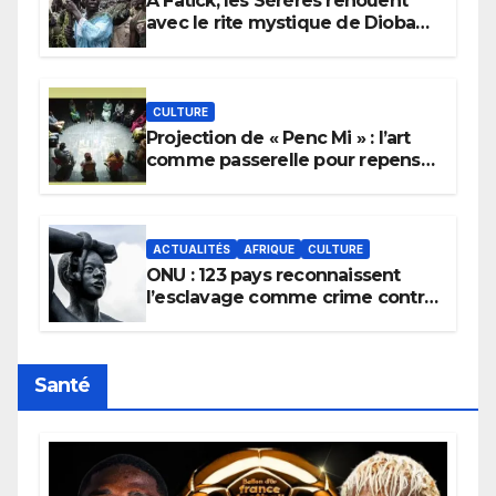
À Fatick, les Sérères renouent
avec le rite mystique de Diobaye
pour implorer le retour de la
pluie.
CULTURE
Projection de « Penc Mi » : l’art
comme passerelle pour repenser
la transmission des savoirs
africains.
ACTUALITÉS
AFRIQUE
CULTURE
ONU : 123 pays reconnaissent
l’esclavage comme crime contre
l’humanité, la France toujours en
retard sur le Code noi
Santé