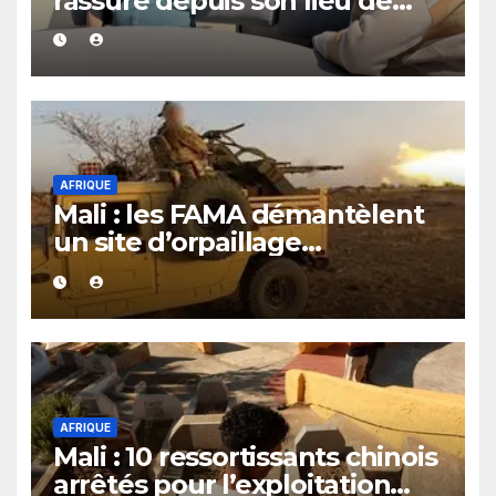
rassure depuis son lieu de
vacances
AFRIQUE
Mali : les FAMA démantèlent
un site d’orpaillage
clandestin soupçonné d’être
exploité par le JNIM et le FLA
AFRIQUE
Mali : 10 ressortissants chinois
arrêtés pour l’exploitation