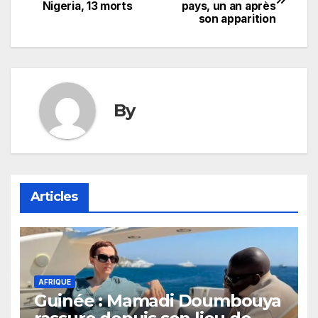
Nigeria, 13 morts
pays, un an après
de
son apparition
l’article
By
Articles
AFRIQUE
Guinée : Mamadi Doumbouya