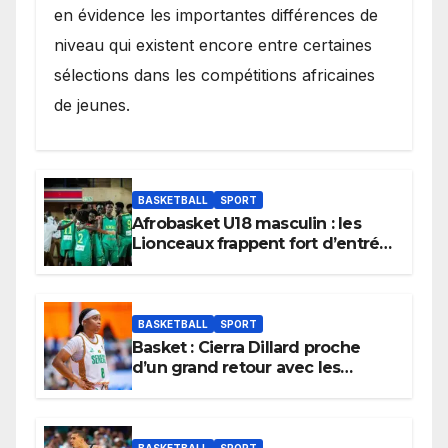
en évidence les importantes différences de
niveau qui existent encore entre certaines
sélections dans les compétitions africaines
de jeunes.
BASKETBALL
SPORT
Afrobasket U18 masculin : les
Lionceaux frappent fort d’entrée
et lancent idéalement leur
tournoi.
BASKETBALL
SPORT
Basket : Cierra Dillard proche
d’un grand retour avec les
Lionnes ?
BASKETBALL
SPORT