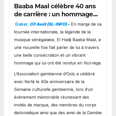
Baaba Maal célèbre 40 ans
de carrière : un hommage
exceptionnel à Oslo en
Dakar
,
03 Août (SL-INFO) –
​En marge de sa
présence de la famille
tournée internationale, la légende de la
royale.
musique sénégalaise, El Hadji Baaba Maal, a
une nouvelle fois fait parler de lui à travers
une belle consécration et un vibrant
hommage qui lui ont été rendus en Norvège.
​L’Association gambienne d’Oslo a célébré
avec fierté le 40e anniversaire de la
Semaine culturelle gambienne, lors d’un
événement mémorable réunissant des
invités de marque, des membres du corps
diplomatique ainsi que des amis de la Gambie