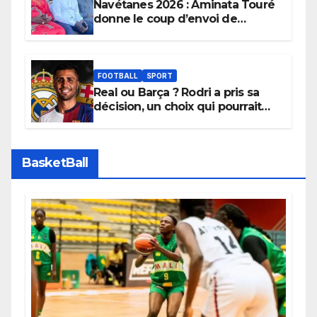
Navétanes 2026 : Aminata Touré
donne le coup d’envoi de
l’initiative « Zéro Violence »
depuis sa ville natale pour
promouvoir des compétitions
apaisées.
FOOTBALL
SPORT
Real ou Barça ? Rodri a pris sa
décision, un choix qui pourrait
faire grand bruit sur le marché
des transferts.
BasketBall