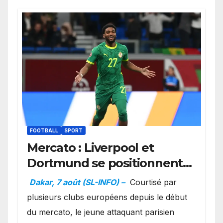
FOOTBALL
SPORT
Mercato : Liverpool et
Dortmund se positionnent
en favoris pour recruter
Dakar, 7 août (SL-INFO) –
Courtisé par
Ibrahim Mbaye
plusieurs clubs européens depuis le début
du mercato, le jeune attaquant parisien