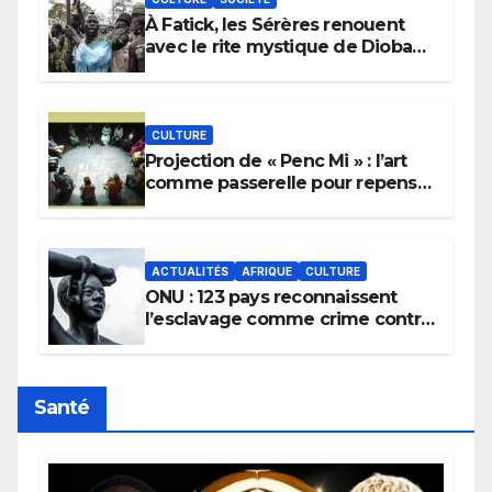
À Fatick, les Sérères renouent
avec le rite mystique de Diobaye
pour implorer le retour de la
pluie.
CULTURE
Projection de « Penc Mi » : l’art
comme passerelle pour repenser
la transmission des savoirs
africains.
ACTUALITÉS
AFRIQUE
CULTURE
ONU : 123 pays reconnaissent
l’esclavage comme crime contre
l’humanité, la France toujours en
retard sur le Code noi
Santé