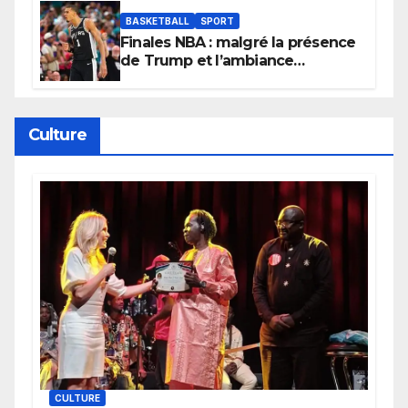
BASKETBALL
SPORT
Finales NBA : malgré la présence
de Trump et l’ambiance
électrique du Garden,
Wembanyama fait taire New
York
Culture
CULTURE