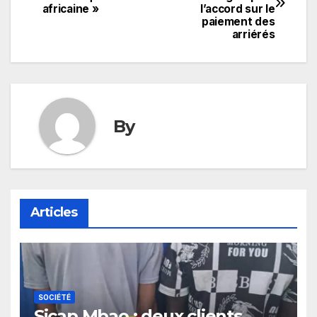
de
africaine »
l’accord sur le
paiement des
l’article
arriérés
By
Articles
SOCIÉTÉ
Sicap Mbao : deux clients