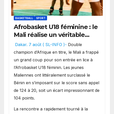
BASKETBALL
SPORT
Afrobasket U18 féminine : le
Mali réalise un véritable
festival offensif et inflige
Dakar. 7 août ( SL-INFO )-
Double
une lourde défaite au
champion d’Afrique en titre, le Mali a frappé
Bénin.
un grand coup pour son entrée en lice à
l’Afrobasket U18 féminin. Les jeunes
Maliennes ont littéralement surclassé le
Bénin en s’imposant sur le score sans appel
de 124 à 20, soit un écart impressionnant de
104 points.
La rencontre a rapidement tourné à la