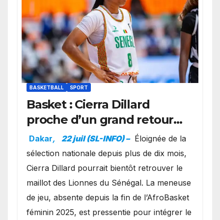
BASKETBALL
SPORT
Basket : Cierra Dillard
proche d’un grand retour
avec les Lionnes ?
Dakar
,
22 juil (SL-INFO) –
Éloignée de la
sélection nationale depuis plus de dix mois,
Cierra Dillard pourrait bientôt retrouver le
maillot des Lionnes du Sénégal. La meneuse
de jeu, absente depuis la fin de l’AfroBasket
féminin 2025, est pressentie pour intégrer le