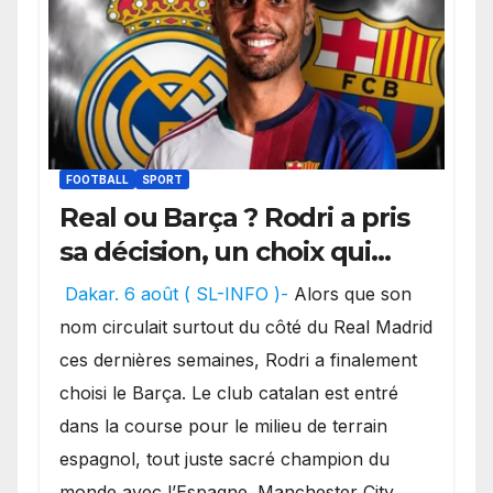
FOOTBALL
SPORT
Real ou Barça ? Rodri a pris
sa décision, un choix qui
pourrait faire grand bruit
Dakar. 6 août ( SL-INFO )-
Alors que son
sur le marché des
nom circulait surtout du côté du Real Madrid
transferts.
ces dernières semaines, Rodri a finalement
choisi le Barça. Le club catalan est entré
dans la course pour le milieu de terrain
espagnol, tout juste sacré champion du
monde avec l’Espagne. Manchester City