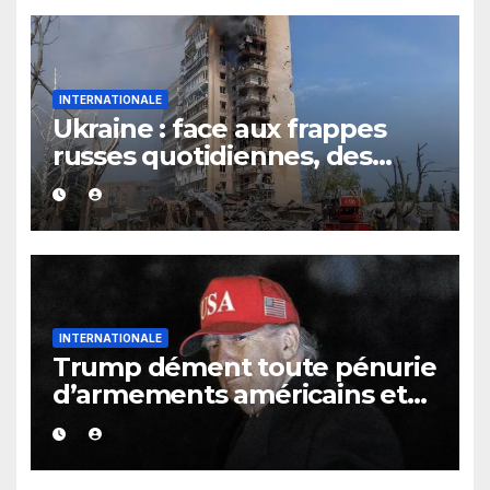
INTERNATIONALE
Ukraine : face aux frappes
russes quotidiennes, des
évacuations ordonnées à
Kramatorsk
INTERNATIONALE
Trump dément toute pénurie
d’armements américains et
s’en prend aux médias