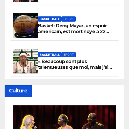
électrique du Garden,
Wembanyama fait taire New
York
BASKETBALL
SPORT
Basket: Deng Mayar, un espoir
américain, est mort noyé à 22
ans
BASKETBALL
SPORT
« Beaucoup sont plus
talentueuses que moi, mais j’ai
persévéré » : le message fort de
Cierra Dillard
Culture