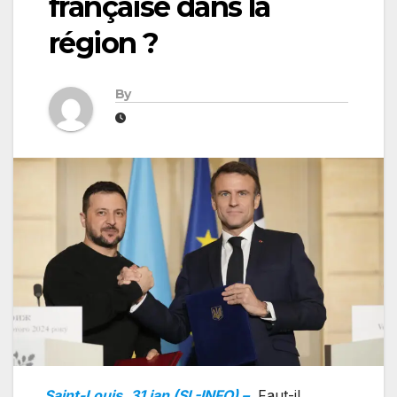
française dans la
région ?
By
Saint-Louis, 31 jan (SL-INFO) –
Faut-il