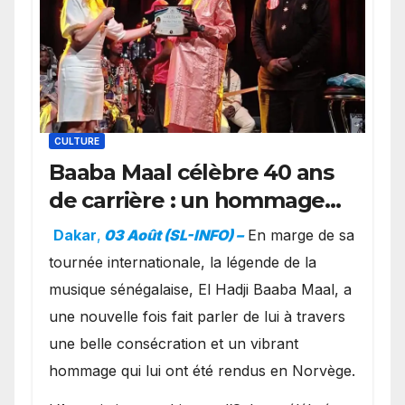
CULTURE
Baaba Maal célèbre 40 ans
de carrière : un hommage
exceptionnel à Oslo en
Dakar
,
03 Août (SL-INFO) –
​En marge de sa
présence de la famille
tournée internationale, la légende de la
royale.
musique sénégalaise, El Hadji Baaba Maal, a
une nouvelle fois fait parler de lui à travers
une belle consécration et un vibrant
hommage qui lui ont été rendus en Norvège.