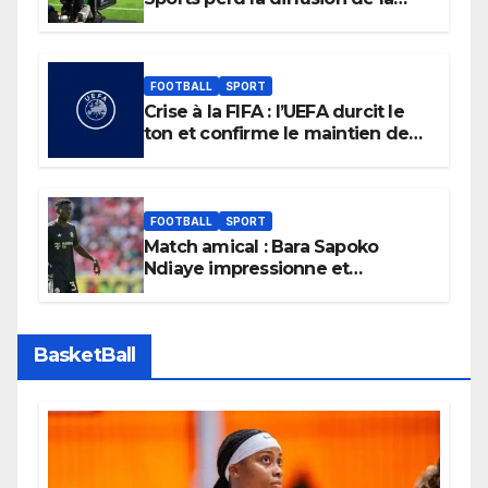
Liga
FOOTBALL
SPORT
Crise à la FIFA : l’UEFA durcit le
ton et confirme le maintien de
son boycott des Coupes du
monde.
FOOTBALL
SPORT
Match amical : Bara Sapoko
Ndiaye impressionne et
confirme son potentiel avec le
Bayern Munich
BasketBall