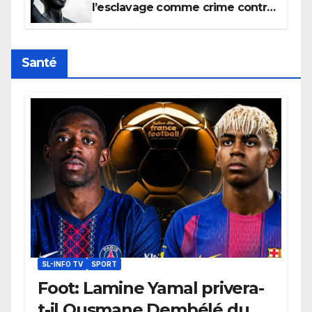
l’esclavage comme crime contre
l’humanité, la France toujours en
retard sur le Code noi
Santé
SL-INFO TV
SPORT
Foot: Lamine Yamal privera-
t-il Ousmane Dembélé du