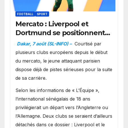
FOOTBALL
SPORT
Mercato : Liverpool et
Dortmund se positionnent
en favoris pour recruter
Dakar, 7 août (SL-INFO) –
Courtisé par
Ibrahim Mbaye
plusieurs clubs européens depuis le début
du mercato, le jeune attaquant parisien
dispose déjà de pistes sérieuses pour la suite
de sa carrière.
Selon les informations de « L’Équipe »,
l’international sénégalais de 18 ans
privilégierait un départ vers l’Angleterre ou
l’Allemagne. Deux clubs se seraient d’ailleurs
détachés dans ce dossier : Liverpool et le