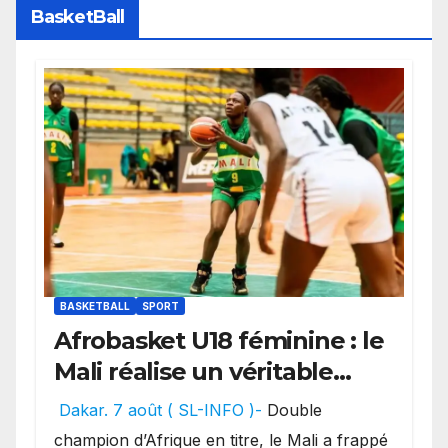
BasketBall
BASKETBALL
SPORT
Afrobasket U18 féminine : le
Mali réalise un véritable
festival offensif et inflige
Dakar. 7 août ( SL-INFO )-
Double
une lourde défaite au
champion d’Afrique en titre, le Mali a frappé