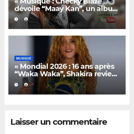
« Musique : Checky Blaze
dévoile “Maay Kan”, un album
puissant et audacieux »
MUSIQUE
« Mondial 2026 : 16 ans après
“Waka Waka”, Shakira revient
avec “Dai Dai”, l’hymne du
tournoi »
Laisser un commentaire