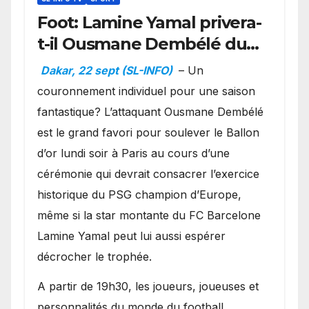
Foot: Lamine Yamal privera-
t-il Ousmane Dembélé du
Ballon d’or ?
Dakar, 22 sept (SL-INFO)
– Un
couronnement individuel pour une saison
fantastique? L’attaquant Ousmane Dembélé
est le grand favori pour soulever le Ballon
d’or lundi soir à Paris au cours d’une
cérémonie qui devrait consacrer l’exercice
historique du PSG champion d’Europe,
même si la star montante du FC Barcelone
Lamine Yamal peut lui aussi espérer
décrocher le trophée.
A partir de 19h30, les joueurs, joueuses et
personnalités du monde du football