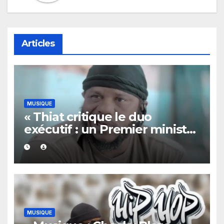
Articles
MUSIQUE
« Thiat critique le duo
exécutif : un Premier ministre
“qui veut assumer sans
occuper le poste” »
MUSIQUE