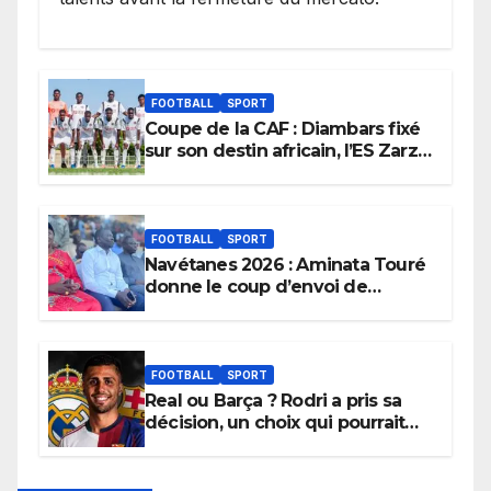
FOOTBALL
SPORT
Coupe de la CAF : Diambars fixé
sur son destin africain, l’ES Zarzis
sera son premier obstacle.
FOOTBALL
SPORT
Navétanes 2026 : Aminata Touré
donne le coup d’envoi de
l’initiative « Zéro Violence »
depuis sa ville natale pour
promouvoir des compétitions
apaisées.
FOOTBALL
SPORT
Real ou Barça ? Rodri a pris sa
décision, un choix qui pourrait
faire grand bruit sur le marché
des transferts.