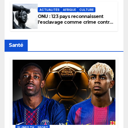
ACTUALITÉS
AFRIQUE
CULTURE
ONU : 123 pays reconnaissent
l’esclavage comme crime contre
l’humanité, la France toujours en
retard sur le Code noi
Santé
SL-INFO TV
SPORT