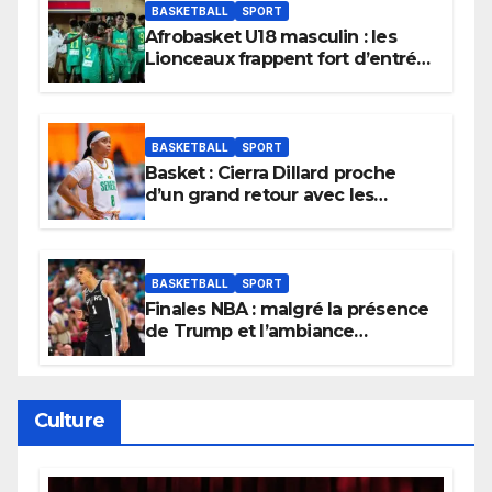
BASKETBALL
SPORT
Afrobasket U18 masculin : les
Lionceaux frappent fort d’entrée
et lancent idéalement leur
tournoi.
BASKETBALL
SPORT
Basket : Cierra Dillard proche
d’un grand retour avec les
Lionnes ?
BASKETBALL
SPORT
Finales NBA : malgré la présence
de Trump et l’ambiance
électrique du Garden,
Wembanyama fait taire New
York
Culture