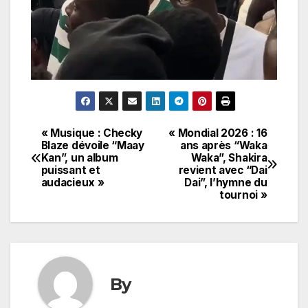
« Musique : Checky
« Mondial 2026 : 16
Navigation
Blaze dévoile “Maay
ans après “Waka
Kan”, un album
Waka”, Shakira
de
puissant et
revient avec “Dai
audacieux »
Dai”, l’hymne du
l’article
tournoi »
By