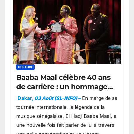
CULTURE
Baaba Maal célèbre 40 ans
de carrière : un hommage
exceptionnel à Oslo en
Dakar
,
03 Août (SL-INFO) –
​En marge de sa
présence de la famille
tournée internationale, la légende de la
royale.
musique sénégalaise, El Hadji Baaba Maal, a
une nouvelle fois fait parler de lui à travers
une belle consécration et un vibrant