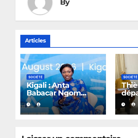
By
Articles
SOCIÉTÉ
SOCIÉTÉ
Kigali : Anta
Thiès
Babacar Ngom
dép
salue une académie
réag
dédiée au
rapp
leadership politique
gou
des femmes
africaines