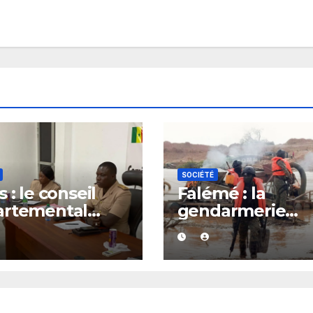
SOCIÉTÉ
 : le conseil
Falémé : la
artemental
gendarmerie
it après le
détruit 27 dragu
el à l’ordre du
dans le cadre de
verneur
lutte contre
l’exploitation
illégale