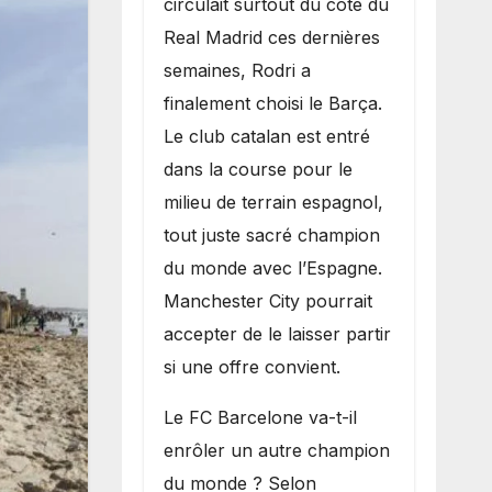
circulait surtout du côté du
grand bruit sur
Real Madrid ces dernières
le marché des
semaines, Rodri a
transferts.
finalement choisi le Barça.
Le club catalan est entré
dans la course pour le
milieu de terrain espagnol,
tout juste sacré champion
du monde avec l’Espagne.
Manchester City pourrait
accepter de le laisser partir
si une offre convient.
​Le FC Barcelone va-t-il
enrôler un autre champion
du monde ? Selon