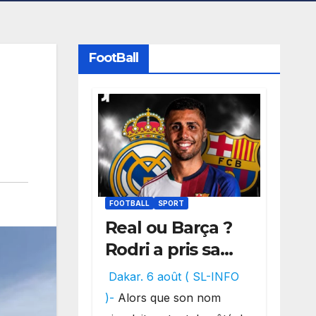
FootBall
FOOTBALL
SPORT
Real ou Barça ?
Rodri a pris sa
décision, un
Dakar. 6 août ( SL-INFO
choix qui
)-
Alors que son nom
pourrait faire