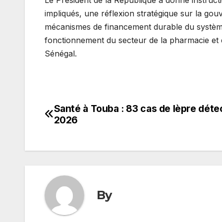
impliqués, une réflexion stratégique sur la gou
mécanismes de financement durable du système d
fonctionnement du secteur de la pharmacie et 
Sénégal.
Santé à Touba : 83 cas de lèpre déte
Navigation
2026
de
l’article
By