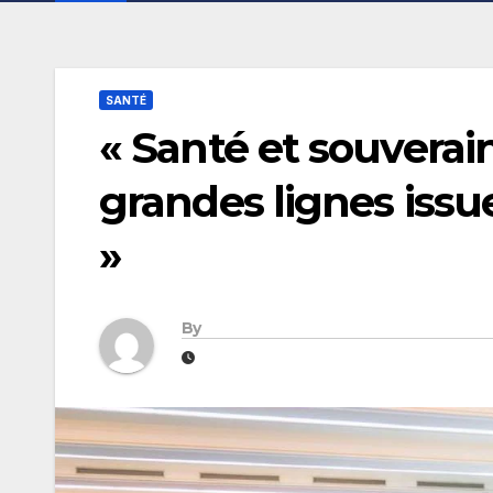
SANTÉ
« Santé et souverai
grandes lignes issu
»
By