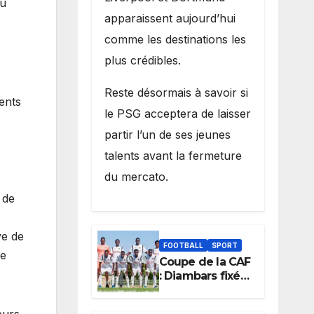
du
apparaissent aujourd’hui
comme les destinations les
plus crédibles.
Reste désormais à savoir si
ments
le PSG acceptera de laisser
partir l’un de ses jeunes
talents avant la fermeture
du mercato.
 de
ve de
FOOTBALL
SPORT
re
Coupe de la CAF
: Diambars fixé
sur son destin
africain, l’ES
eurs