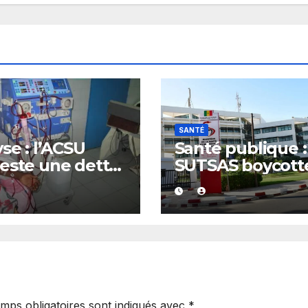
SANTÉ
yse : l’ACSU
Santé publique :
este une dette
SUTSAS boycott
5 milliards FCFA
les concertation
ncée par la
stratégiques du
T et exige des
ministère
uves
mps obligatoires sont indiqués avec
*