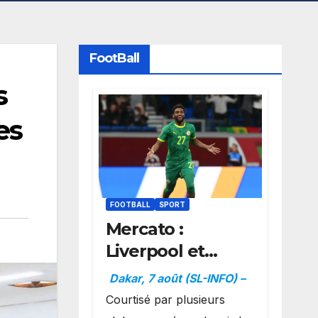
FootBall
s
es
FOOTBALL
SPORT
Mercato :
Liverpool et
Dortmund se
Dakar, 7 août (SL-INFO) –
positionnent en
Courtisé par plusieurs
favoris pour