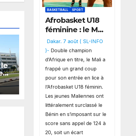
BASKETBALL
SPORT
Afrobasket U18
féminine : le Mali
réalise un
Dakar. 7 août ( SL-INFO
véritable festival
)-
Double champion
offensif et
d’Afrique en titre, le Mali a
 le
inflige une
frappé un grand coup
e
lourde défaite
pour son entrée en lice à
s
au Bénin.
l’Afrobasket U18 féminin.
Les jeunes Maliennes ont
littéralement surclassé le
Bénin en s’imposant sur le
score sans appel de 124 à
20, soit un écart