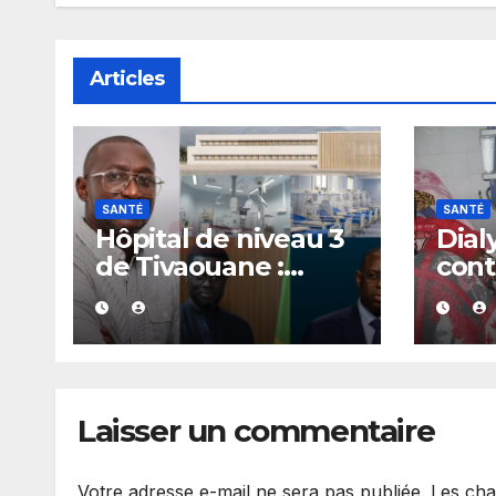
Articles
SANTÉ
SANTÉ
Hôpital de niveau 3
Dial
de Tivaouane :
cont
Alioune Badara
de 1
Coulibaly appelle
anno
Diomaye Faye à
CNPN
reconnaître
pre
l’héritage de Macky
Laisser un commentaire
Sall
Votre adresse e-mail ne sera pas publiée.
Les cha