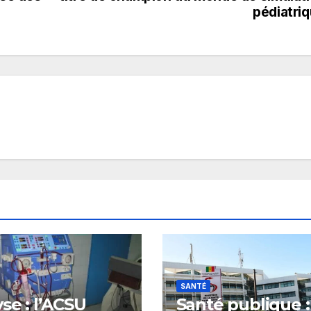
pédiatri
SANTÉ
yse : l’ACSU
Santé publique :