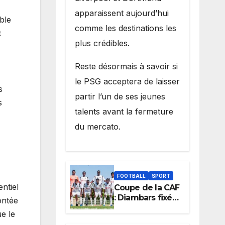
apparaissent aujourd’hui
ble
comme les destinations les
t
plus crédibles.
Reste désormais à savoir si
le PSG acceptera de laisser
s
partir l’un de ses jeunes
s
talents avant la fermeture
du mercato.
FOOTBALL
SPORT
entiel
Coupe de la CAF
: Diambars fixé
ontée
sur son destin
e le
africain, l’ES