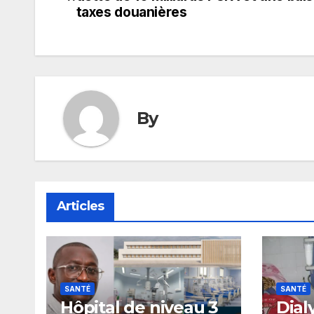
de
taxes douanières
l’article
By
Articles
SANTÉ
SANTÉ
Hôpital de niveau 3
Dial