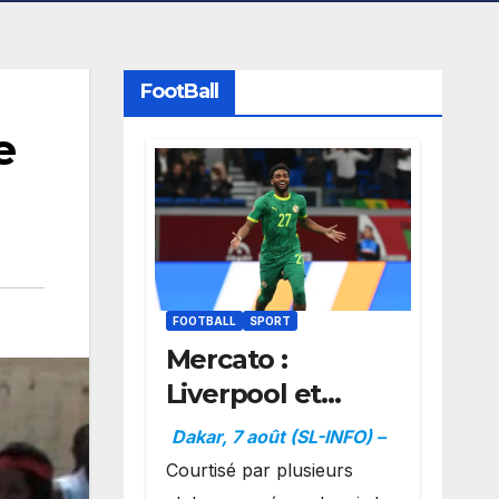
FootBall
e
FOOTBALL
SPORT
Mercato :
Liverpool et
Dortmund se
Dakar, 7 août (SL-INFO) –
positionnent en
Courtisé par plusieurs
favoris pour