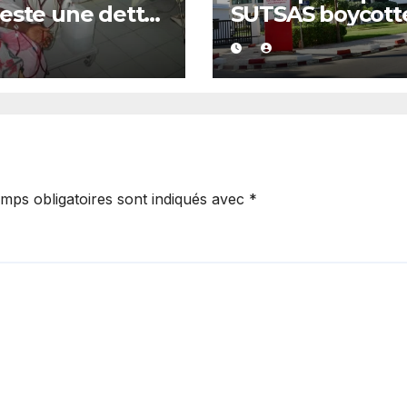
este une dette
SUTSAS boycott
5 milliards FCFA
les concertation
ncée par la
stratégiques du
T et exige des
ministère
uves
mps obligatoires sont indiqués avec
*