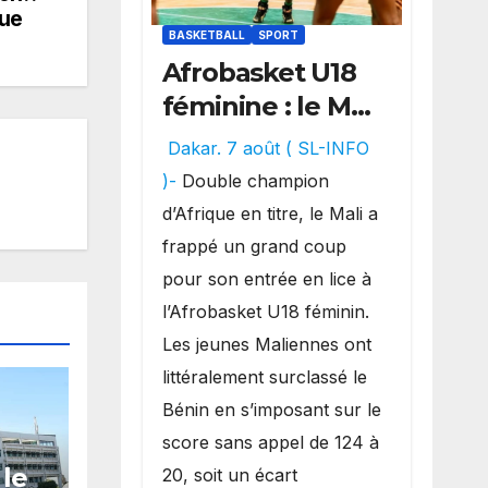
que
BASKETBALL
SPORT
Afrobasket U18
féminine : le Mali
réalise un
Dakar. 7 août ( SL-INFO
véritable festival
)-
Double champion
offensif et
d’Afrique en titre, le Mali a
inflige une
frappé un grand coup
lourde défaite
pour son entrée en lice à
au Bénin.
l’Afrobasket U18 féminin.
Les jeunes Maliennes ont
littéralement surclassé le
Bénin en s’imposant sur le
score sans appel de 124 à
 le
20, soit un écart