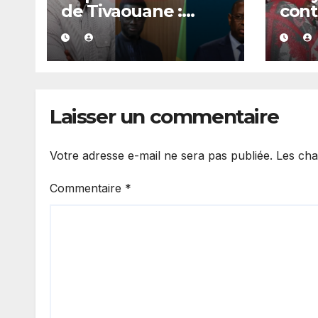
de Tivaouane :
cont
Alioune Badara
de 1
Coulibaly appelle
anno
Diomaye Faye à
CNPN
reconnaître
pre
l’héritage de Macky
Laisser un commentaire
Sall
Votre adresse e-mail ne sera pas publiée.
Les cha
Commentaire
*