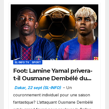
SL-INFO TV
SPORT
Foot: Lamine Yamal privera-
t-il Ousmane Dembélé du
Ballon d’or ?
Dakar, 22 sept (SL-INFO)
– Un
couronnement individuel pour une saison
fantastique? L’attaquant Ousmane Dembélé