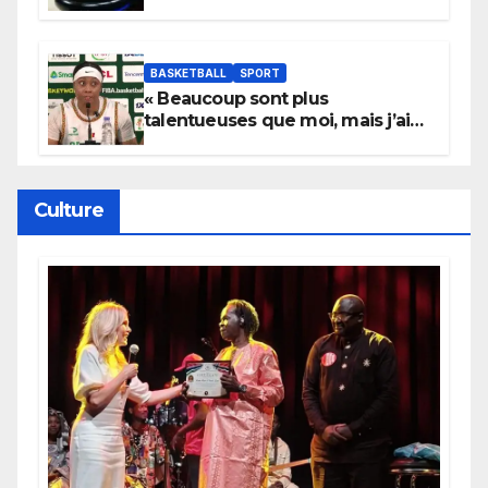
ans
BASKETBALL
SPORT
« Beaucoup sont plus
talentueuses que moi, mais j’ai
persévéré » : le message fort de
Cierra Dillard
Culture