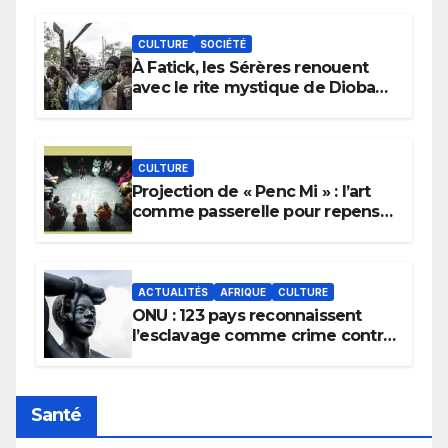
CULTURE
SOCIÉTÉ
À Fatick, les Sérères renouent
avec le rite mystique de Diobaye
pour implorer le retour de la
pluie.
CULTURE
Projection de « Penc Mi » : l’art
comme passerelle pour repenser
la transmission des savoirs
africains.
ACTUALITÉS
AFRIQUE
CULTURE
ONU : 123 pays reconnaissent
l’esclavage comme crime contre
l’humanité, la France toujours en
retard sur le Code noi
Santé