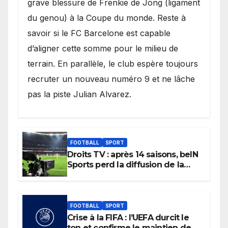
grave blessure de Frenkie de Jong (ligament
du genou) à la Coupe du monde. Reste à
savoir si le FC Barcelone est capable
d’aligner cette somme pour le milieu de
terrain. En parallèle, le club espère toujours
recruter un nouveau numéro 9 et ne lâche
pas la piste Julian Alvarez.
FOOTBALL
SPORT
Droits TV : après 14 saisons, beIN
Sports perd la diffusion de la
Liga
FOOTBALL
SPORT
Crise à la FIFA : l’UEFA durcit le
ton et confirme le maintien de