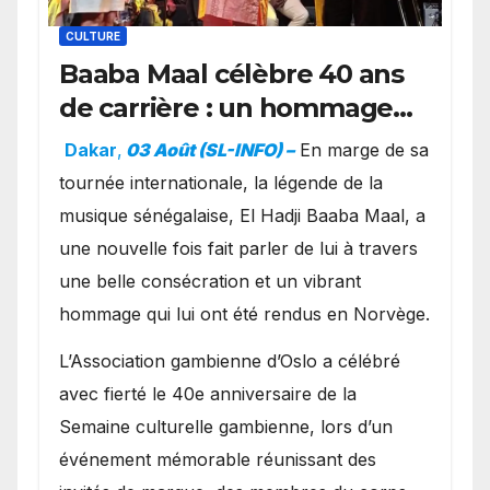
CULTURE
Baaba Maal célèbre 40 ans
de carrière : un hommage
exceptionnel à Oslo en
Dakar
,
03 Août (SL-INFO) –
​En marge de sa
présence de la famille
tournée internationale, la légende de la
royale.
musique sénégalaise, El Hadji Baaba Maal, a
une nouvelle fois fait parler de lui à travers
une belle consécration et un vibrant
hommage qui lui ont été rendus en Norvège.
​L’Association gambienne d’Oslo a célébré
avec fierté le 40e anniversaire de la
Semaine culturelle gambienne, lors d’un
événement mémorable réunissant des