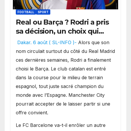
FOOTBALL
SPORT
Real ou Barça ? Rodri a pris
sa décision, un choix qui
pourrait faire grand bruit
Dakar. 6 août ( SL-INFO )-
Alors que son
sur le marché des
nom circulait surtout du côté du Real Madrid
transferts.
ces dernières semaines, Rodri a finalement
choisi le Barça. Le club catalan est entré
dans la course pour le milieu de terrain
espagnol, tout juste sacré champion du
monde avec l’Espagne. Manchester City
pourrait accepter de le laisser partir si une
offre convient.
​Le FC Barcelone va-t-il enrôler un autre