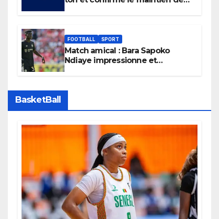
son boycott des Coupes du
monde.
FOOTBALL
SPORT
Match amical : Bara Sapoko
Ndiaye impressionne et
confirme son potentiel avec le
Bayern Munich
BasketBall