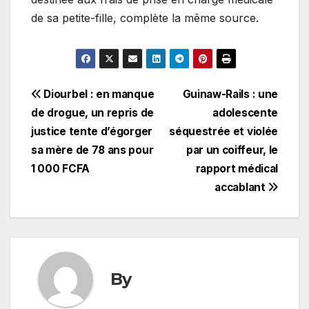
de sa petite-fille, complète la même source.
Navigation
Diourbel : en manque
Guinaw-Rails : une
de drogue, un repris de
adolescente
de
justice tente d’égorger
séquestrée et violée
l’article
sa mère de 78 ans pour
par un coiffeur, le
1 000 FCFA
rapport médical
accablant
By