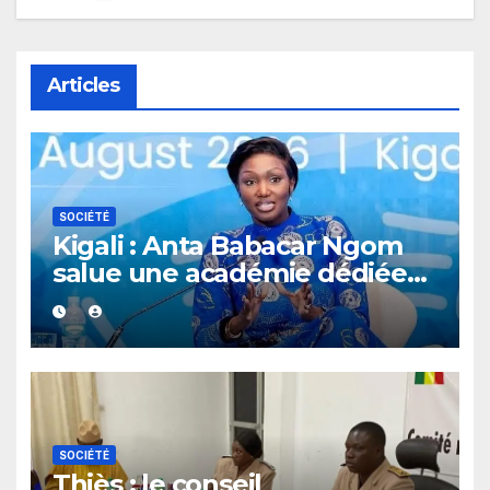
Articles
SOCIÉTÉ
Kigali : Anta Babacar Ngom
salue une académie dédiée
au leadership politique des
femmes africaines
SOCIÉTÉ
Thiès : le conseil