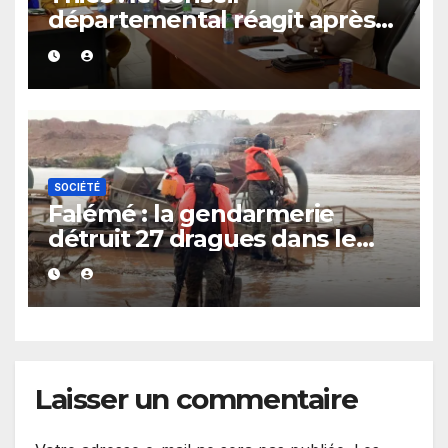
départemental réagit après
le rappel à l’ordre du
gouverneur
SOCIÉTÉ
Falémé : la gendarmerie
détruit 27 dragues dans le
cadre de la lutte contre
l’exploitation illégale
Laisser un commentaire