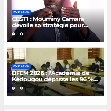
EDUCATION
CESTI : Mouminy Camara
dévoile sa stratégie pour
renforcer l’excellence
EDUCATION
BFEM 2026 : l’Académie de
Kédougou dépasse les 96 %
de réussite et confirme son
excellence