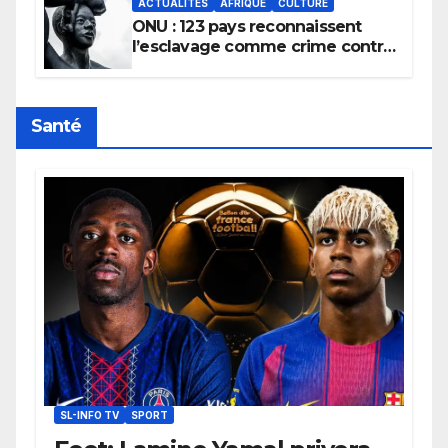
ACTUALITÉS
AFRIQUE
CULTURE
ONU : 123 pays reconnaissent
l’esclavage comme crime contre
l’humanité, la France toujours en
retard sur le Code noi
Santé
SL-INFO TV
SPORT