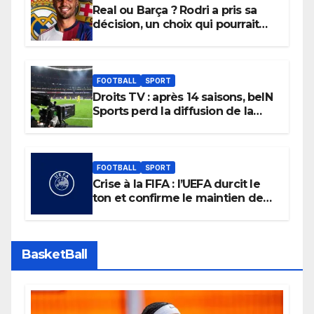
Real ou Barça ? Rodri a pris sa
décision, un choix qui pourrait
faire grand bruit sur le marché
des transferts.
FOOTBALL
SPORT
Droits TV : après 14 saisons, beIN
Sports perd la diffusion de la
Liga
FOOTBALL
SPORT
Crise à la FIFA : l’UEFA durcit le
ton et confirme le maintien de
son boycott des Coupes du
monde.
BasketBall