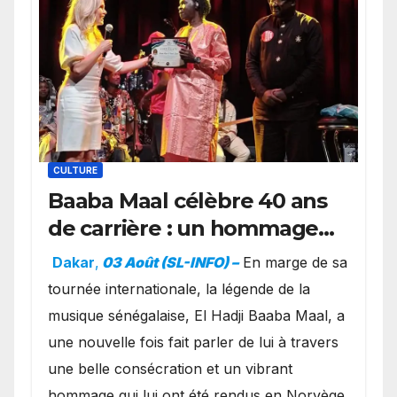
CULTURE
Baaba Maal célèbre 40 ans
de carrière : un hommage
exceptionnel à Oslo en
Dakar
,
03 Août (SL-INFO) –
​En marge de sa
présence de la famille
tournée internationale, la légende de la
royale.
musique sénégalaise, El Hadji Baaba Maal, a
une nouvelle fois fait parler de lui à travers
une belle consécration et un vibrant
hommage qui lui ont été rendus en Norvège.