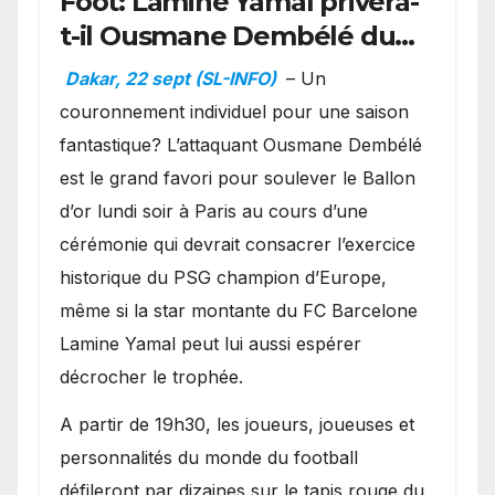
Foot: Lamine Yamal privera-
t-il Ousmane Dembélé du
Ballon d’or ?
Dakar, 22 sept (SL-INFO)
– Un
couronnement individuel pour une saison
fantastique? L’attaquant Ousmane Dembélé
est le grand favori pour soulever le Ballon
d’or lundi soir à Paris au cours d’une
cérémonie qui devrait consacrer l’exercice
historique du PSG champion d’Europe,
même si la star montante du FC Barcelone
Lamine Yamal peut lui aussi espérer
décrocher le trophée.
A partir de 19h30, les joueurs, joueuses et
personnalités du monde du football
défileront par dizaines sur le tapis rouge du