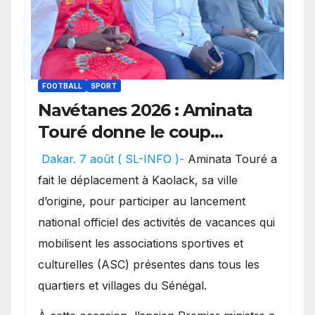
FOOTBALL
SPORT
Navétanes 2026 : Aminata
Touré donne le coup
d’envoi de l’initiative « Zéro
Dakar. 7 août ( SL-INFO )-
Aminata Touré a
Violence » depuis sa ville
fait le déplacement à Kaolack, sa ville
natale pour promouvoir des
d’origine, pour participer au lancement
compétitions apaisées.
national officiel des activités de vacances qui
mobilisent les associations sportives et
culturelles (ASC) présentes dans tous les
quartiers et villages du Sénégal.