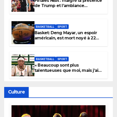
Finales NBA : malgré la présence
de Trump et l’ambiance
électrique du Garden,
Wembanyama fait taire New
York
BASKETBALL
SPORT
Basket: Deng Mayar, un espoir
américain, est mort noyé à 22
ans
BASKETBALL
SPORT
« Beaucoup sont plus
talentueuses que moi, mais j’ai
persévéré » : le message fort de
Cierra Dillard
Culture