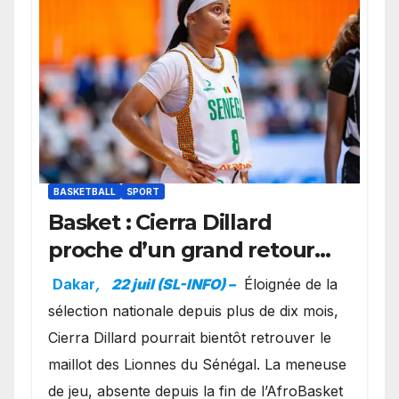
BASKETBALL
SPORT
Basket : Cierra Dillard
proche d’un grand retour
avec les Lionnes ?
Dakar
,
22 juil (SL-INFO) –
Éloignée de la
sélection nationale depuis plus de dix mois,
Cierra Dillard pourrait bientôt retrouver le
maillot des Lionnes du Sénégal. La meneuse
de jeu, absente depuis la fin de l’AfroBasket