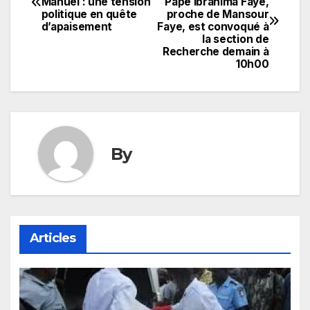
Manuel : une tension
Pape Ibrahima Faye,
de
politique en quête
proche de Mansour
d’apaisement
Faye, est convoqué à
l’article
la section de
Recherche demain à
10h00
By
Articles