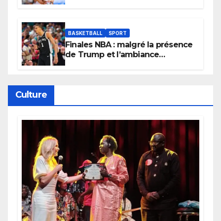
Lionnes ?
BASKETBALL
SPORT
Finales NBA : malgré la présence
de Trump et l’ambiance
électrique du Garden,
Wembanyama fait taire New
York
Culture