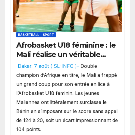
BASKETBALL
SPORT
Afrobasket U18 féminine : le
Mali réalise un véritable
festival offensif et inflige
Dakar. 7 août ( SL-INFO )-
Double
une lourde défaite au
champion d’Afrique en titre, le Mali a frappé
Bénin.
un grand coup pour son entrée en lice à
l’Afrobasket U18 féminin. Les jeunes
Maliennes ont littéralement surclassé le
Bénin en s’imposant sur le score sans appel
de 124 à 20, soit un écart impressionnant de
104 points.