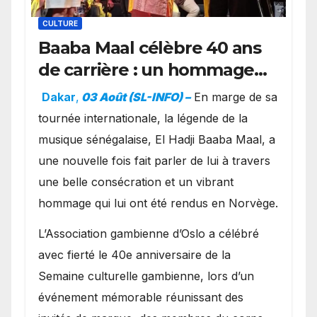
CULTURE
Baaba Maal célèbre 40 ans
de carrière : un hommage
exceptionnel à Oslo en
Dakar
,
03 Août (SL-INFO) –
​En marge de sa
présence de la famille
tournée internationale, la légende de la
royale.
musique sénégalaise, El Hadji Baaba Maal, a
une nouvelle fois fait parler de lui à travers
une belle consécration et un vibrant
hommage qui lui ont été rendus en Norvège.
​L’Association gambienne d’Oslo a célébré
avec fierté le 40e anniversaire de la
Semaine culturelle gambienne, lors d’un
événement mémorable réunissant des