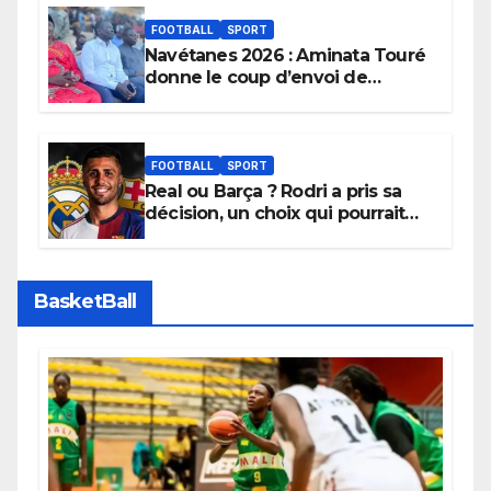
FOOTBALL
SPORT
Navétanes 2026 : Aminata Touré
donne le coup d’envoi de
l’initiative « Zéro Violence »
depuis sa ville natale pour
promouvoir des compétitions
apaisées.
FOOTBALL
SPORT
Real ou Barça ? Rodri a pris sa
décision, un choix qui pourrait
faire grand bruit sur le marché
des transferts.
BasketBall