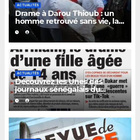
ACTUALITÉS
Drame à Darou Thioub : un
homme retrouvé sans vie, la
présence de traces de sang
alimente les premières
investigations.
ACTUALITÉS
Découvrez les Unes des
journaux sénégalais du
vendredi 07 août 2026