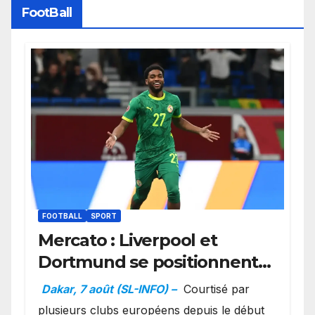
FootBall
FOOTBALL
SPORT
Mercato : Liverpool et
Dortmund se positionnent
en favoris pour recruter
Dakar, 7 août (SL-INFO) –
Courtisé par
Ibrahim Mbaye
plusieurs clubs européens depuis le début