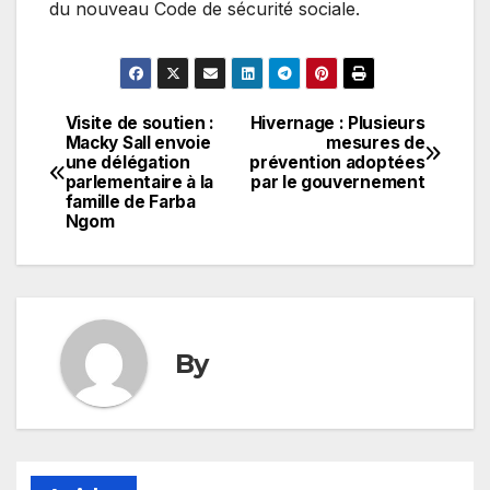
du nouveau Code de sécurité sociale.
Visite de soutien :
Hivernage : Plusieurs
Navigation
Macky Sall envoie
mesures de
une délégation
prévention adoptées
de
parlementaire à la
par le gouvernement
famille de Farba
l’article
Ngom
By