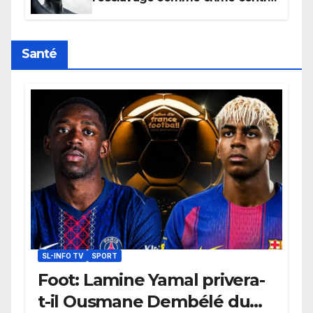
l’humanité, la France toujours en
retard sur le Code noi
Santé
SL-INFO TV
SPORT
Foot: Lamine Yamal privera-
t-il Ousmane Dembélé du