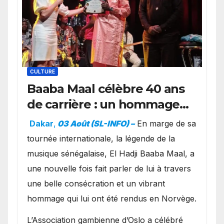
CULTURE
Baaba Maal célèbre 40 ans
de carrière : un hommage
exceptionnel à Oslo en
Dakar
,
03 Août (SL-INFO) –
​En marge de sa
présence de la famille
tournée internationale, la légende de la
royale.
musique sénégalaise, El Hadji Baaba Maal, a
une nouvelle fois fait parler de lui à travers
une belle consécration et un vibrant
hommage qui lui ont été rendus en Norvège.
​L’Association gambienne d’Oslo a célébré