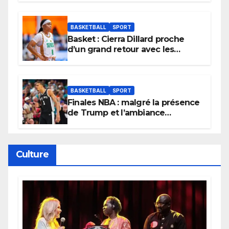
tournoi.
BASKETBALL
SPORT
Basket : Cierra Dillard proche
d’un grand retour avec les
Lionnes ?
BASKETBALL
SPORT
Finales NBA : malgré la présence
de Trump et l’ambiance
électrique du Garden,
Wembanyama fait taire New
York
Culture