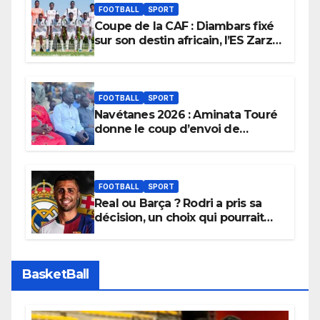
FOOTBALL
SPORT
Coupe de la CAF : Diambars fixé
sur son destin africain, l’ES Zarzis
sera son premier obstacle.
FOOTBALL
SPORT
Navétanes 2026 : Aminata Touré
donne le coup d’envoi de
l’initiative « Zéro Violence »
depuis sa ville natale pour
promouvoir des compétitions
apaisées.
FOOTBALL
SPORT
Real ou Barça ? Rodri a pris sa
décision, un choix qui pourrait
faire grand bruit sur le marché
des transferts.
BasketBall