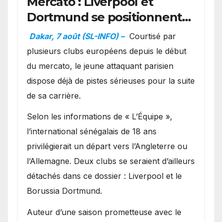
Mercato : Liverpool et
Dortmund se positionnent
en favoris pour recruter
Dakar, 7 août (SL-INFO) –
Courtisé par
Ibrahim Mbaye
plusieurs clubs européens depuis le début
du mercato, le jeune attaquant parisien
dispose déjà de pistes sérieuses pour la suite
de sa carrière.
Selon les informations de « L’Équipe »,
l’international sénégalais de 18 ans
privilégierait un départ vers l’Angleterre ou
l’Allemagne. Deux clubs se seraient d’ailleurs
détachés dans ce dossier : Liverpool et le
Borussia Dortmund.
Auteur d’une saison prometteuse avec le