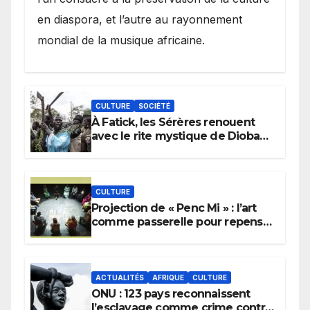
en diaspora, et l’autre au rayonnement
mondial de la musique africaine.
CULTURE
SOCIÉTÉ
À Fatick, les Sérères renouent
avec le rite mystique de Diobaye
pour implorer le retour de la
pluie.
CULTURE
Projection de « Penc Mi » : l’art
comme passerelle pour repenser
la transmission des savoirs
africains.
ACTUALITÉS
AFRIQUE
CULTURE
ONU : 123 pays reconnaissent
l’esclavage comme crime contre