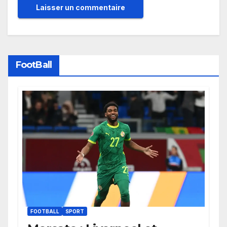
FootBall
FOOTBALL
SPORT