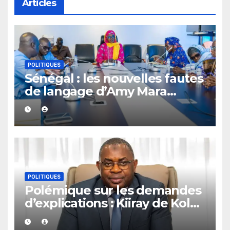
Articles
POLITIQUES
Sénégal : les nouvelles fautes
de langage d’Amy Mara
provoquent des réactions sur
les réseaux sociaux
POLITIQUES
Polémique sur les demandes
d’explications : Kiiray de Kolda
apporte son soutien à
Mamadou Lamine Dianté