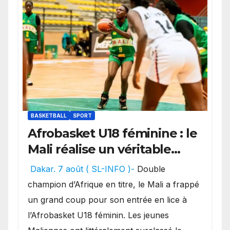
BASKETBALL
SPORT
Afrobasket U18 féminine : le
Mali réalise un véritable
festival offensif et inflige
Dakar. 7 août ( SL-INFO )-
Double
une lourde défaite au
champion d’Afrique en titre, le Mali a frappé
Bénin.
un grand coup pour son entrée en lice à
l’Afrobasket U18 féminin. Les jeunes