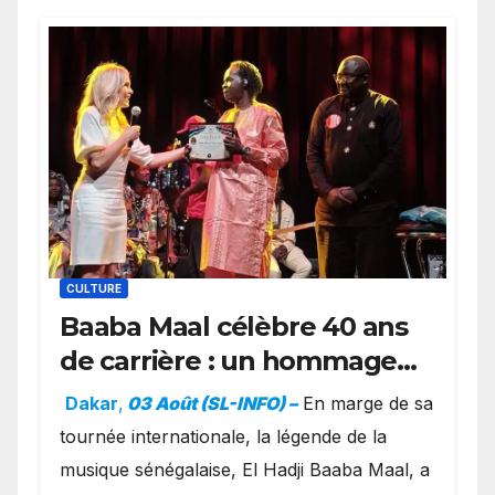
CULTURE
Baaba Maal célèbre 40 ans
de carrière : un hommage
exceptionnel à Oslo en
Dakar
,
03 Août (SL-INFO) –
​En marge de sa
présence de la famille
tournée internationale, la légende de la
royale.
musique sénégalaise, El Hadji Baaba Maal, a