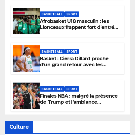
BASKETBALL
SPORT
Afrobasket U18 masculin : les
Lionceaux frappent fort d’entrée
et lancent idéalement leur
tournoi.
BASKETBALL
SPORT
Basket : Cierra Dillard proche
d’un grand retour avec les
Lionnes ?
BASKETBALL
SPORT
Finales NBA : malgré la présence
de Trump et l’ambiance
électrique du Garden,
Wembanyama fait taire New
York
Culture