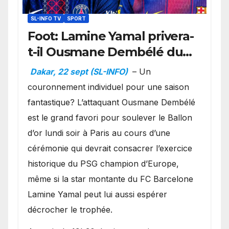
SL-INFO TV
SPORT
Foot: Lamine Yamal privera-
t-il Ousmane Dembélé du
Ballon d’or ?
Dakar, 22 sept (SL-INFO)
– Un
couronnement individuel pour une saison
fantastique? L’attaquant Ousmane Dembélé
est le grand favori pour soulever le Ballon
d’or lundi soir à Paris au cours d’une
cérémonie qui devrait consacrer l’exercice
historique du PSG champion d’Europe,
même si la star montante du FC Barcelone
Lamine Yamal peut lui aussi espérer
décrocher le trophée.