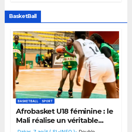
des transferts.
BasketBall
BASKETBALL
SPORT
Afrobasket U18 féminine : le
Mali réalise un véritable
festival offensif et inflige
Dakar. 7 août ( SL-INFO )-
Double