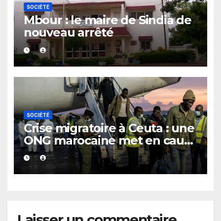
SOCIÉTÉ
Mbour : le maire de Sindia de
nouveau arrêté
SOCIÉTÉ
Crise migratoire à Ceuta : une
ONG marocaine met en cause
les responsabilités de Rabat
et de Madrid
Laisser un commentaire