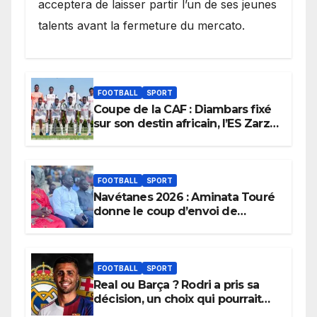
acceptera de laisser partir l’un de ses jeunes
talents avant la fermeture du mercato.
FOOTBALL
SPORT
Coupe de la CAF : Diambars fixé
sur son destin africain, l’ES Zarzis
sera son premier obstacle.
FOOTBALL
SPORT
Navétanes 2026 : Aminata Touré
donne le coup d’envoi de
l’initiative « Zéro Violence »
depuis sa ville natale pour
promouvoir des compétitions
apaisées.
FOOTBALL
SPORT
Real ou Barça ? Rodri a pris sa
décision, un choix qui pourrait
faire grand bruit sur le marché