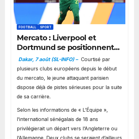
FOOTBALL
SPORT
Mercato : Liverpool et
Dortmund se positionnent
en favoris pour recruter
Dakar, 7 août (SL-INFO) –
Courtisé par
Ibrahim Mbaye
plusieurs clubs européens depuis le début
du mercato, le jeune attaquant parisien
dispose déjà de pistes sérieuses pour la suite
de sa carrière.
Selon les informations de « L’Équipe »,
l’international sénégalais de 18 ans
privilégierait un départ vers l’Angleterre ou
l’Allemagne. Deux clubs se seraient d’ailleurs