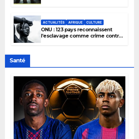
la transmission des savoirs
africains.
ACTUALITÉS
AFRIQUE
CULTURE
ONU : 123 pays reconnaissent
l’esclavage comme crime contre
l’humanité, la France toujours en
retard sur le Code noi
Santé