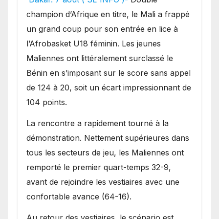
une lourde défaite au
champion d’Afrique en titre, le Mali a frappé
Bénin.
un grand coup pour son entrée en lice à
l’Afrobasket U18 féminin. Les jeunes
Maliennes ont littéralement surclassé le
Bénin en s’imposant sur le score sans appel
de 124 à 20, soit un écart impressionnant de
104 points.
La rencontre a rapidement tourné à la
démonstration. Nettement supérieures dans
tous les secteurs de jeu, les Maliennes ont
remporté le premier quart-temps 32-9,
avant de rejoindre les vestiaires avec une
confortable avance (64-16).
Au retour des vestiaires, le scénario est