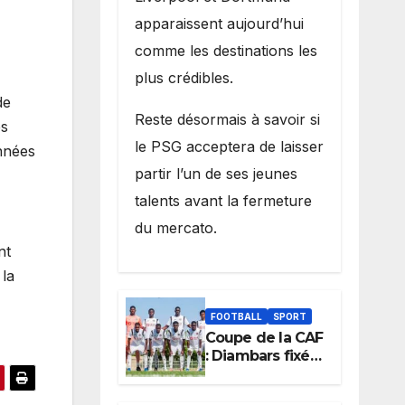
apparaissent aujourd’hui
comme les destinations les
plus crédibles.
de
Reste désormais à savoir si
es
le PSG acceptera de laisser
onnées
partir l’un de ses jeunes
talents avant la fermeture
du mercato.
nt
 la
FOOTBALL
SPORT
Coupe de la CAF
: Diambars fixé
sur son destin
africain, l’ES