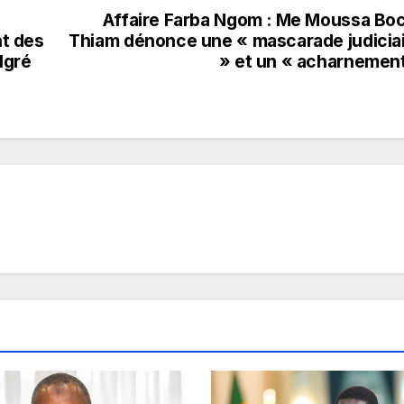
Affaire Farba Ngom : Me Moussa Bo
t des
Thiam dénonce une « mascarade judicia
lgré
» et un « acharnemen