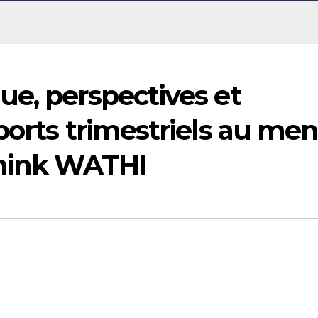
e, perspectives et
ports trimestriels au me
hink WATHI