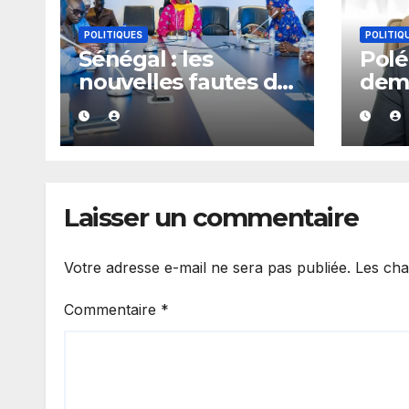
POLITIQUES
POLITIQ
Sénégal : les
Polé
nouvelles fautes de
dem
langage d’Amy
d’exp
Mara provoquent
Kiir
des réactions sur
appo
les réseaux sociaux
à M
Dian
Laisser un commentaire
Votre adresse e-mail ne sera pas publiée.
Les cha
Commentaire
*