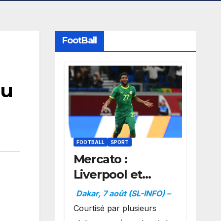
FootBall
nu
FOOTBALL
SPORT
Mercato :
Liverpool et
Dortmund se
Dakar, 7 août (SL-INFO) –
positionnent en
Courtisé par plusieurs
favoris pour