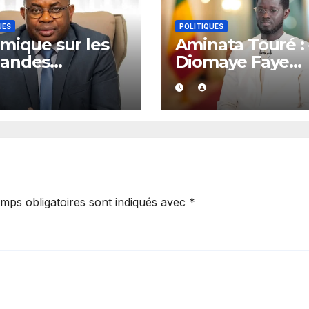
UES
POLITIQUES
mique sur les
Aminata Touré : 
andes
Diomaye Faye
lications :
dispose de tout
ay de Kolda
l’année 2027 po
rte son soutien
organiser les
amadou Lamine
élections locale
té
dans la légalité 
mps obligatoires sont indiqués avec
*