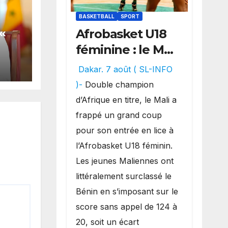
BASKETBALL
SPORT
«
Afrobasket U18
féminine : le Mali
e
réalise un
ur
Dakar. 7 août ( SL-INFO
véritable festival
)-
Double champion
s
offensif et
d’Afrique en titre, le Mali a
»
inflige une
frappé un grand coup
lourde défaite
pour son entrée en lice à
au Bénin.
l’Afrobasket U18 féminin.
Les jeunes Maliennes ont
littéralement surclassé le
Bénin en s’imposant sur le
score sans appel de 124 à
20, soit un écart