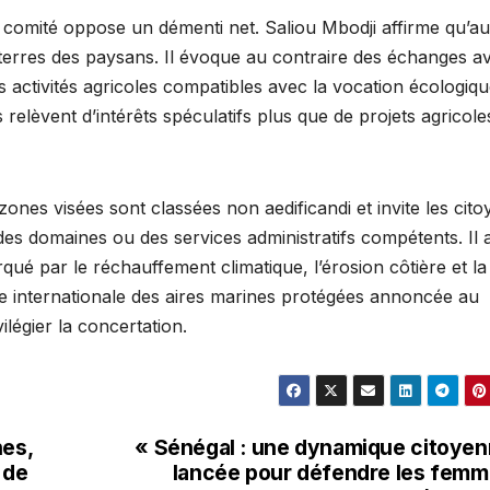
e comité oppose un démenti net. Saliou Mbodji affirme qu’a
erres des paysans. Il évoque au contraire des échanges a
es activités agricoles compatibles avec la vocation écologiq
s relèvent d’intérêts spéculatifs plus que de projets agricole
zones visées sont classées non aedificandi et invite les cit
 des domaines ou des services administratifs compétents. Il 
ué par le réchauffement climatique, l’érosion côtière et la
re internationale des aires marines protégées annoncée au
légier la concertation.
nes,
« Sénégal : une dynamique citoye
 de
lancée pour défendre les fem