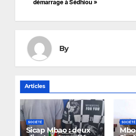
de
démarrage à Sédhiou »
l’article
By
Articles
SOCIÉTÉ
SOCIÉTÉ
Sicap Mbao : deux
Mbou