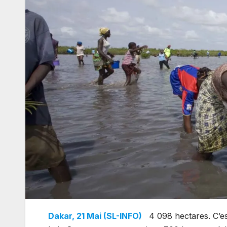
Dakar, 21 Mai (SL-INFO)
4 098 hectares. C’es