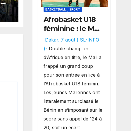
G
en
BASKETBALL
SPORT
Afrobasket U18
de
féminine : le Mali
rid
réalise un
Dakar. 7 août ( SL-INFO
véritable festival
)-
Double champion
offensif et
d’Afrique en titre, le Mali a
inflige une
frappé un grand coup
lourde défaite
pour son entrée en lice à
au Bénin.
l’Afrobasket U18 féminin.
Les jeunes Maliennes ont
littéralement surclassé le
Bénin en s’imposant sur le
score sans appel de 124 à
20, soit un écart