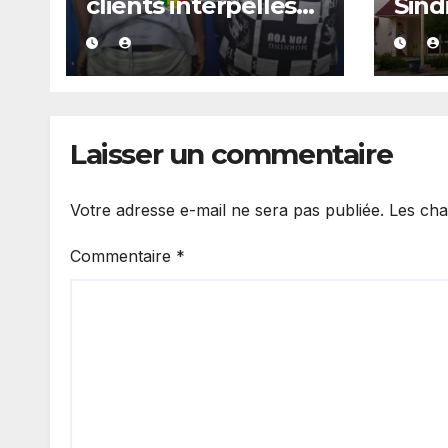
clients interpellés
Sind
avec du kush lors
arrê
d’un contrôle de
police dans un bar
Laisser un commentaire
Votre adresse e-mail ne sera pas publiée.
Les cha
Commentaire
*