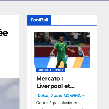
FootBall
ée
FOOTBALL
SPORT
Mercato :
Liverpool et
Dortmund se
Dakar, 7 août (SL-INFO) –
positionnent en
Courtisé par plusieurs
favoris pour