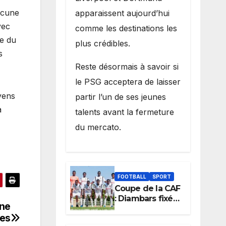
ucune
apparaissent aujourd’hui
vec
comme les destinations les
ue du
plus crédibles.
s
Reste désormais à savoir si
le PSG acceptera de laisser
oyens
partir l’un de ses jeunes
a
talents avant la fermeture
du mercato.
FOOTBALL
SPORT
Coupe de la CAF
: Diambars fixé
nne
sur son destin
mes
africain, l’ES