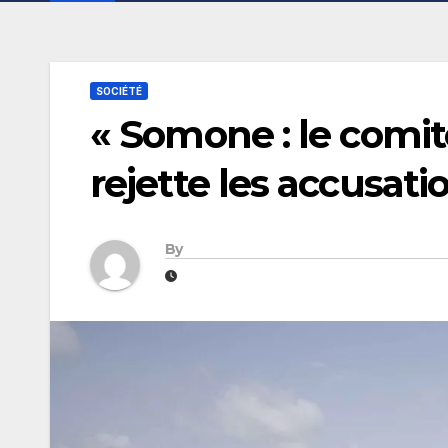
SOCIÉTÉ
« Somone : le comit
rejette les accusat
By