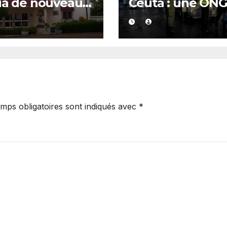
ia de nouveau
Ceuta : une ON
té
marocaine met 
cause les
responsabilités 
Rabat et de Mad
mps obligatoires sont indiqués avec
*