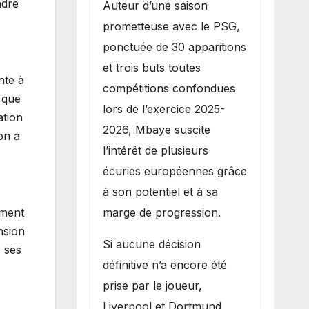
ndre
Auteur d’une saison
prometteuse avec le PSG,
ponctuée de 30 apparitions
et trois buts toutes
nte à
compétitions confondues
 que
lors de l’exercice 2025-
ation
2026, Mbaye suscite
on a
l’intérêt de plusieurs
écuries européennes grâce
à son potentiel et à sa
marge de progression.
ement
nsion
Si aucune décision
À ses
définitive n’a encore été
prise par le joueur,
Liverpool et Dortmund