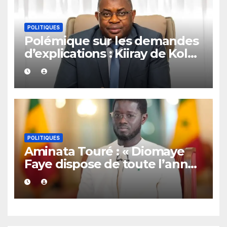
POLITIQUES
Polémique sur les demandes
d’explications : Kiiray de Kolda
apporte son soutien à
Mamadou Lamine Dianté
POLITIQUES
Aminata Touré : « Diomaye
Faye dispose de toute l’année
2027 pour organiser les
élections locales dans la
légalité »