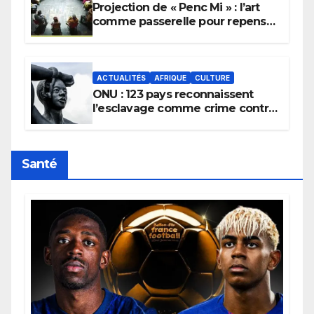
Projection de « Penc Mi » : l’art
comme passerelle pour repenser
la transmission des savoirs
africains.
ACTUALITÉS
AFRIQUE
CULTURE
ONU : 123 pays reconnaissent
l’esclavage comme crime contre
l’humanité, la France toujours en
retard sur le Code noi
Santé