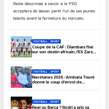
Reste désormais à savoir si le PSG
acceptera de laisser partir l’un de ses jeunes
talents avant la fermeture du mercato.
FOOTBALL
SPORT
Coupe de la CAF : Diambars fixé
sur son destin africain, l’ES Zarzis
sera son premier obstacle.
FOOTBALL
SPORT
Navétanes 2026 : Aminata Touré
donne le coup d’envoi de
l’initiative « Zéro Violence »
depuis sa ville natale pour
promouvoir des compétitions
apaisées.
FOOTBALL
SPORT
Real ou Barça ? Rodri a pris sa