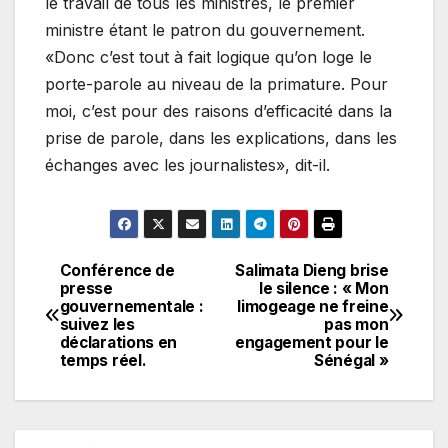
le travail de tous les ministres, le premier
ministre étant le patron du gouvernement.
«Donc c’est tout à fait logique qu’on loge le
porte-parole au niveau de la primature. Pour
moi, c’est pour des raisons d’efficacité dans la
prise de parole, dans les explications, dans les
échanges avec les journalistes», dit-il.
Conférence de
Salimata Dieng brise
Navigation
presse
le silence : « Mon
gouvernementale :
limogeage ne freine
de
suivez les
pas mon
déclarations en
engagement pour le
l’article
temps réel.
Sénégal »