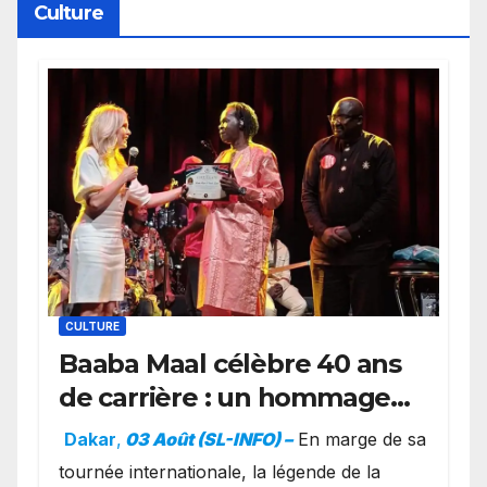
Culture
CULTURE
Baaba Maal célèbre 40 ans
de carrière : un hommage
exceptionnel à Oslo en
Dakar
,
03 Août (SL-INFO) –
​En marge de sa
présence de la famille
tournée internationale, la légende de la