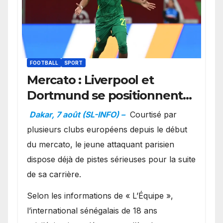
FOOTBALL
SPORT
Mercato : Liverpool et
Dortmund se positionnent
en favoris pour recruter
Dakar, 7 août (SL-INFO) –
Courtisé par
Ibrahim Mbaye
plusieurs clubs européens depuis le début
du mercato, le jeune attaquant parisien
dispose déjà de pistes sérieuses pour la suite
de sa carrière.
Selon les informations de « L’Équipe »,
l’international sénégalais de 18 ans