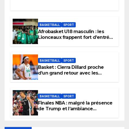
BASKETBALL
SPORT
Afrobasket U18 masculin : les
Lionceaux frappent fort d’entrée
et lancent idéalement leur
tournoi.
BASKETBALL
SPORT
Basket : Cierra Dillard proche
d’un grand retour avec les
Lionnes ?
BASKETBALL
SPORT
Finales NBA : malgré la présence
de Trump et l’ambiance
électrique du Garden,
Wembanyama fait taire New
York