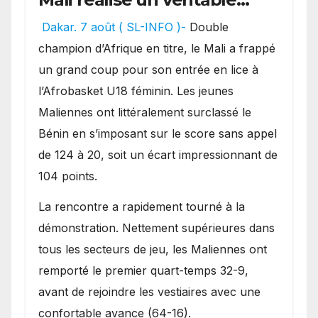
festival offensif et inflige
Dakar. 7 août ( SL-INFO )-
Double
une lourde défaite au
champion d’Afrique en titre, le Mali a frappé
Bénin.
un grand coup pour son entrée en lice à
l’Afrobasket U18 féminin. Les jeunes
Maliennes ont littéralement surclassé le
Bénin en s’imposant sur le score sans appel
de 124 à 20, soit un écart impressionnant de
104 points.
La rencontre a rapidement tourné à la
démonstration. Nettement supérieures dans
tous les secteurs de jeu, les Maliennes ont
remporté le premier quart-temps 32-9,
avant de rejoindre les vestiaires avec une
confortable avance (64-16).