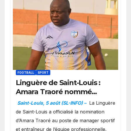
FOOTBALL
SPORT
Linguère de Saint-Louis :
Amara Traoré nommé
manager sportif et
Saint-Louis, 5 août (SL-INFO) –
La Linguère
entraîneur de l’équipe
de Saint-Louis a officialisé la nomination
d’Amara Traoré au poste de manager sportif
et entraîneur de l’équipe professionnelle.