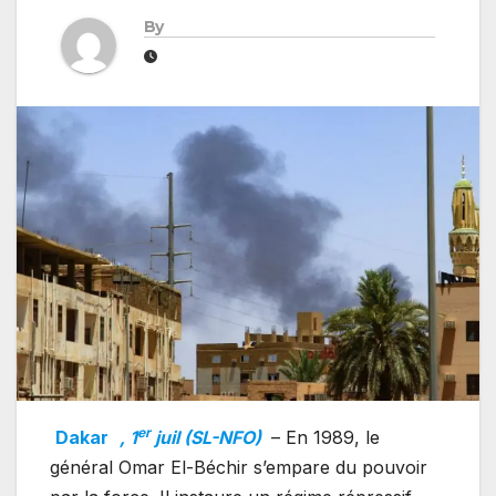
By
er
Dakar
, 1
juil (SL-NFO)
– En 1989, le
général Omar El-Béchir s’empare du pouvoir