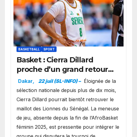
BASKETBALL
SPORT
Basket : Cierra Dillard
proche d’un grand retour
avec les Lionnes ?
Dakar
,
22 juil (SL-INFO) –
Éloignée de la
sélection nationale depuis plus de dix mois,
Cierra Dillard pourrait bientôt retrouver le
maillot des Lionnes du Sénégal. La meneuse
de jeu, absente depuis la fin de l’AfroBasket
féminin 2025, est pressentie pour intégrer le
groupe qui disputera le tournoi de