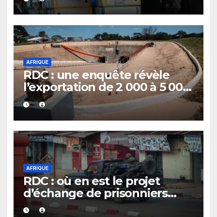
Bienvenu Lamah promu
général de brigade
AFRIQUE
RDC : une enquête révèle
l’exportation de 2 000 à 5 000
tonnes d’uranium vers la
Chine avec le cobalt en 20
ans
AFRIQUE
RDC : où en est le projet
d’échange de prisonniers
entre Kinshasa et l’AFC/M23 ?