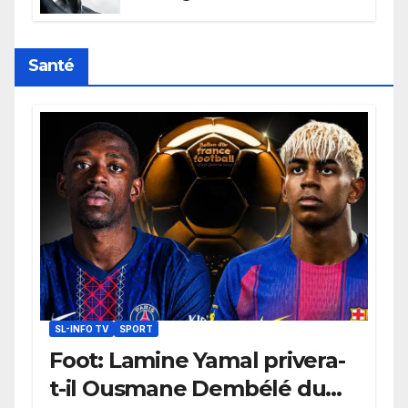
l’humanité, la France toujours en
retard sur le Code noi
Santé
SL-INFO TV
SPORT
Foot: Lamine Yamal privera-
t-il Ousmane Dembélé du