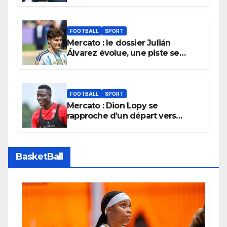
cabinet d’Infantino, brise le
silence
FOOTBALL
SPORT
Mercato : le dossier Julián
Álvarez évolue, une piste se
referme définitivement
FOOTBALL
SPORT
Mercato : Dion Lopy se
rapproche d’un départ vers
l’Arabie Saoudite
BasketBall