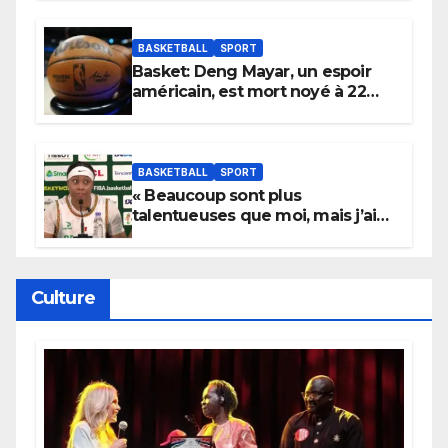
Wembanyama fait taire New
York
BASKETBALL
SPORT
Basket: Deng Mayar, un espoir
américain, est mort noyé à 22
ans
BASKETBALL
SPORT
« Beaucoup sont plus
talentueuses que moi, mais j’ai
persévéré » : le message fort de
Cierra Dillard
Culture