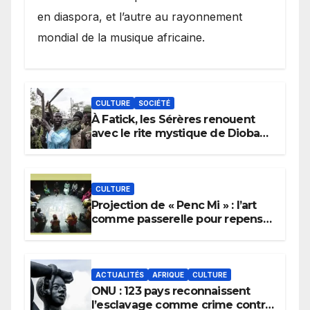
en diaspora, et l’autre au rayonnement
mondial de la musique africaine.
CULTURE
SOCIÉTÉ
À Fatick, les Sérères renouent
avec le rite mystique de Diobaye
pour implorer le retour de la
pluie.
CULTURE
Projection de « Penc Mi » : l’art
comme passerelle pour repenser
la transmission des savoirs
africains.
ACTUALITÉS
AFRIQUE
CULTURE
ONU : 123 pays reconnaissent
l’esclavage comme crime contre