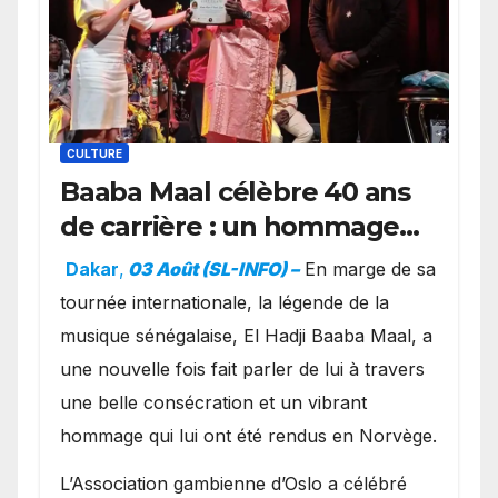
CULTURE
Baaba Maal célèbre 40 ans
de carrière : un hommage
exceptionnel à Oslo en
Dakar
,
03 Août (SL-INFO) –
​En marge de sa
présence de la famille
tournée internationale, la légende de la
royale.
musique sénégalaise, El Hadji Baaba Maal, a
une nouvelle fois fait parler de lui à travers
une belle consécration et un vibrant
hommage qui lui ont été rendus en Norvège.
​L’Association gambienne d’Oslo a célébré