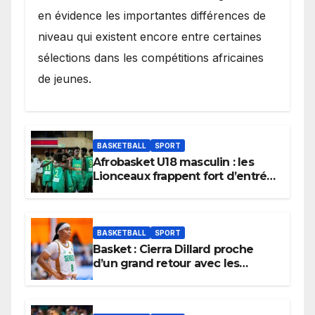
en évidence les importantes différences de
niveau qui existent encore entre certaines
sélections dans les compétitions africaines
de jeunes.
BASKETBALL
SPORT
Afrobasket U18 masculin : les
Lionceaux frappent fort d’entrée
et lancent idéalement leur
tournoi.
BASKETBALL
SPORT
Basket : Cierra Dillard proche
d’un grand retour avec les
Lionnes ?