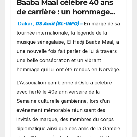
Baaba Maal célèbre 40 ans
de carrière : un hommage
exceptionnel à Oslo en
Dakar
,
03 Août (SL-INFO) –
​En marge de sa
présence de la famille
tournée internationale, la légende de la
royale.
musique sénégalaise, El Hadji Baaba Maal, a
une nouvelle fois fait parler de lui à travers
une belle consécration et un vibrant
hommage qui lui ont été rendus en Norvège.
​L’Association gambienne d’Oslo a célébré
avec fierté le 40e anniversaire de la
Semaine culturelle gambienne, lors d’un
événement mémorable réunissant des
invités de marque, des membres du corps
diplomatique ainsi que des amis de la Gambie