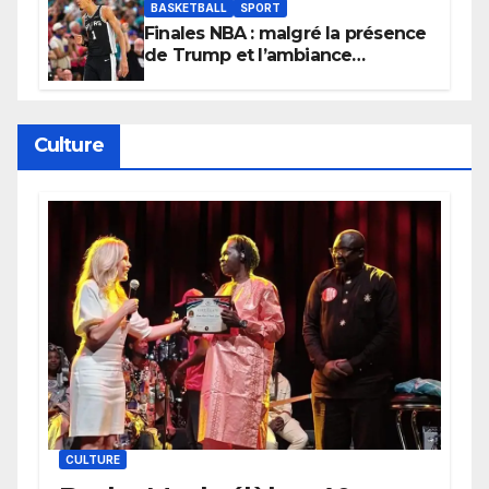
BASKETBALL
SPORT
Finales NBA : malgré la présence
de Trump et l’ambiance
électrique du Garden,
Wembanyama fait taire New
York
Culture
CULTURE