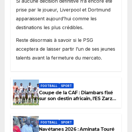
Si aucune décision définitive n’a encore été
prise par le joueur, Liverpool et Dortmund
apparaissent aujourd’hui comme les
destinations les plus crédibles.
Reste désormais à savoir si le PSG
acceptera de laisser partir l’un de ses jeunes
talents avant la fermeture du mercato.
FOOTBALL
SPORT
Coupe de la CAF : Diambars fixé
sur son destin africain, l’ES Zarzis
sera son premier obstacle.
FOOTBALL
SPORT
Navétanes 2026 : Aminata Touré