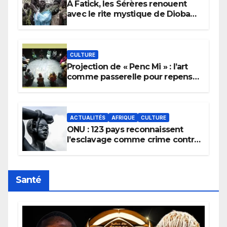
À Fatick, les Sérères renouent
avec le rite mystique de Diobaye
pour implorer le retour de la
pluie.
CULTURE
Projection de « Penc Mi » : l’art
comme passerelle pour repenser
la transmission des savoirs
africains.
ACTUALITÉS
AFRIQUE
CULTURE
ONU : 123 pays reconnaissent
l’esclavage comme crime contre
l’humanité, la France toujours en
retard sur le Code noi
Santé