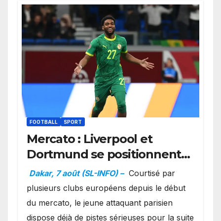
FOOTBALL
SPORT
Mercato : Liverpool et
Dortmund se positionnent
en favoris pour recruter
Dakar, 7 août (SL-INFO) –
Courtisé par
Ibrahim Mbaye
plusieurs clubs européens depuis le début
du mercato, le jeune attaquant parisien
dispose déjà de pistes sérieuses pour la suite