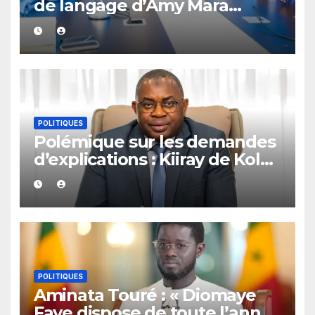
de langage d’Amy Mara
provoquent des réactions sur
les réseaux sociaux
POLITIQUES
Polémique sur les demandes
d’explications : Kiiray de Kolda
apporte son soutien à
Mamadou Lamine Dianté
POLITIQUES
Aminata Touré : « Diomaye
Faye dispose de toute l’année