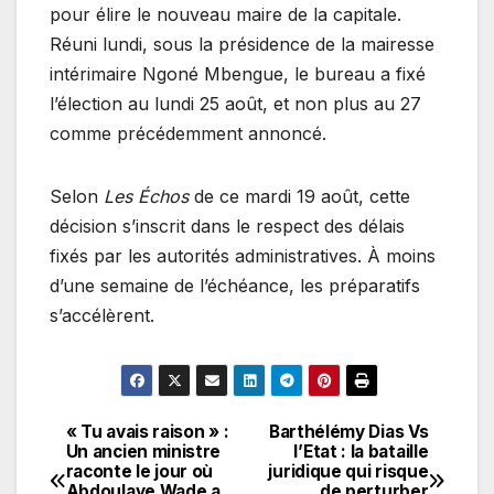
pour élire le nouveau maire de la capitale.
Réuni lundi, sous la présidence de la mairesse
intérimaire Ngoné Mbengue, le bureau a fixé
l’élection au lundi 25 août, et non plus au 27
comme précédemment annoncé.
Selon
Les Échos
de ce mardi 19 août, cette
décision s’inscrit dans le respect des délais
fixés par les autorités administratives. À moins
d’une semaine de l’échéance, les préparatifs
s’accélèrent.
« Tu avais raison » :
Barthélémy Dias Vs
Navigation
Un ancien ministre
l’Etat : la bataille
raconte le jour où
juridique qui risque
de
Abdoulaye Wade a
de perturber