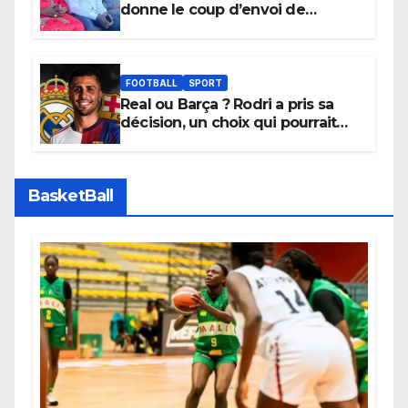
donne le coup d’envoi de
l’initiative « Zéro Violence »
depuis sa ville natale pour
promouvoir des compétitions
apaisées.
FOOTBALL
SPORT
Real ou Barça ? Rodri a pris sa
décision, un choix qui pourrait
faire grand bruit sur le marché
des transferts.
BasketBall