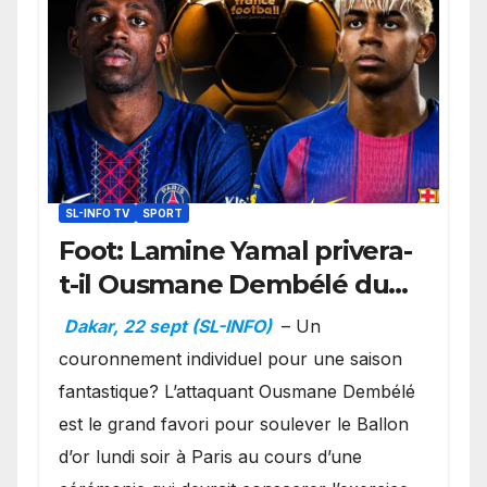
SL-INFO TV
SPORT
Foot: Lamine Yamal privera-
t-il Ousmane Dembélé du
Ballon d’or ?
Dakar, 22 sept (SL-INFO)
– Un
couronnement individuel pour une saison
fantastique? L’attaquant Ousmane Dembélé
est le grand favori pour soulever le Ballon
d’or lundi soir à Paris au cours d’une