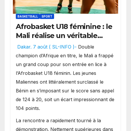
BASKETBALL
SPORT
Afrobasket U18 féminine : le
Mali réalise un véritable
festival offensif et inflige
Dakar. 7 août ( SL-INFO )-
Double
une lourde défaite au
champion d’Afrique en titre, le Mali a frappé
Bénin.
un grand coup pour son entrée en lice à
l’Afrobasket U18 féminin. Les jeunes
Maliennes ont littéralement surclassé le
Bénin en s’imposant sur le score sans appel
de 124 à 20, soit un écart impressionnant de
104 points.
La rencontre a rapidement tourné à la
démonstration. Nettement supérieures dans