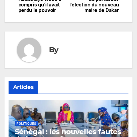
compris qu’il avait
l’élection du nouveau
l’article
perdu le pouvoir
maire de Dakar
By
Articles
POLITIQUES
Sénégal : les nouvelles fautes