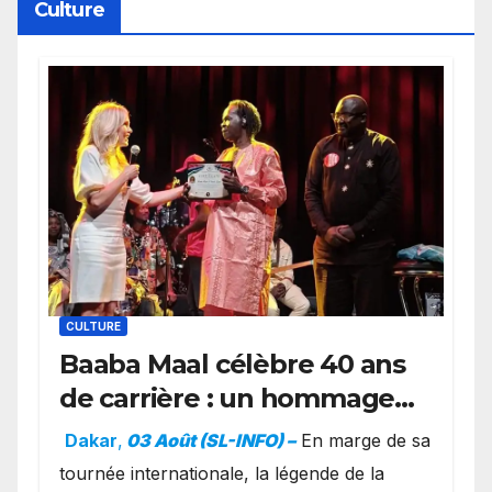
Culture
CULTURE
Baaba Maal célèbre 40 ans
de carrière : un hommage
exceptionnel à Oslo en
Dakar
,
03 Août (SL-INFO) –
​En marge de sa
présence de la famille
tournée internationale, la légende de la