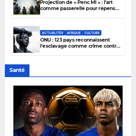
Projection de « Penc Mi » : l’art
comme passerelle pour repenser
la transmission des savoirs
africains.
ACTUALITÉS
AFRIQUE
CULTURE
ONU : 123 pays reconnaissent
l’esclavage comme crime contre
l’humanité, la France toujours en
retard sur le Code noi
Santé