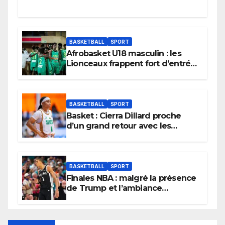
BASKETBALL
SPORT
Afrobasket U18 masculin : les
Lionceaux frappent fort d’entrée
et lancent idéalement leur
tournoi.
BASKETBALL
SPORT
Basket : Cierra Dillard proche
d’un grand retour avec les
Lionnes ?
BASKETBALL
SPORT
Finales NBA : malgré la présence
de Trump et l’ambiance
électrique du Garden,
Wembanyama fait taire New
York