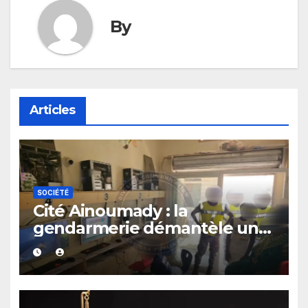
By
Articles
SOCIÉTÉ
Cité Ainoumady : la
gendarmerie démantèle une
salle de jeux de hasard
clandestine