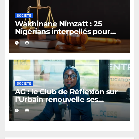
SOCIÉTÉ
Wakhinane Nimzatt : 25
Nigérians interpellés pour
détention présumée de
drogue et prostitution
SOCIÉTÉ
AG : le Club de Réflexion sur
l’Urbain renouvelle ses
instances et adopte son plan
d’action 2026-2029