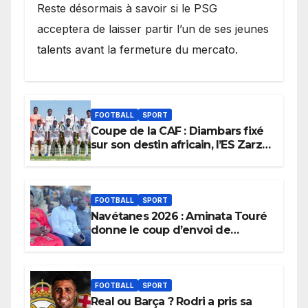
Reste désormais à savoir si le PSG
acceptera de laisser partir l’un de ses jeunes
talents avant la fermeture du mercato.
FOOTBALL
SPORT
Coupe de la CAF : Diambars fixé
sur son destin africain, l’ES Zarzis
sera son premier obstacle.
FOOTBALL
SPORT
Navétanes 2026 : Aminata Touré
donne le coup d’envoi de
l’initiative « Zéro Violence »
depuis sa ville natale pour
promouvoir des compétitions
apaisées.
FOOTBALL
SPORT
Real ou Barça ? Rodri a pris sa