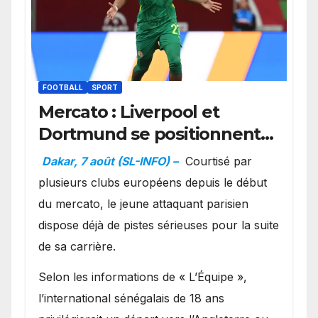
FOOTBALL
SPORT
Mercato : Liverpool et
Dortmund se positionnent
en favoris pour recruter
Dakar, 7 août (SL-INFO) –
Courtisé par
Ibrahim Mbaye
plusieurs clubs européens depuis le début
du mercato, le jeune attaquant parisien
dispose déjà de pistes sérieuses pour la suite
de sa carrière.
Selon les informations de « L’Équipe »,
l’international sénégalais de 18 ans