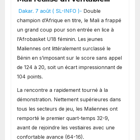
festival offensif et inflige
Dakar. 7 août ( SL-INFO )-
Double
une lourde défaite au
champion d’Afrique en titre, le Mali a frappé
Bénin.
un grand coup pour son entrée en lice à
l’Afrobasket U18 féminin. Les jeunes
Maliennes ont littéralement surclassé le
Bénin en s’imposant sur le score sans appel
de 124 à 20, soit un écart impressionnant de
104 points.
La rencontre a rapidement tourné à la
démonstration. Nettement supérieures dans
tous les secteurs de jeu, les Maliennes ont
remporté le premier quart-temps 32-9,
avant de rejoindre les vestiaires avec une
confortable avance (64-16).