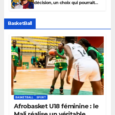
décision, un choix qui pourrait
faire grand bruit sur le marché
des transferts.
BasketBall
BASKETBALL
SPORT
Afrobasket U18 féminine : le
Mali réalise un véritable