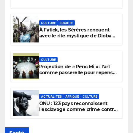
CULTURE
SOCIÉTÉ
À Fatick, les Sérères renouent
avec le rite mystique de Diobaye
pour implorer le retour de la
pluie.
CULTURE
Projection de « Penc Mi » : l’art
comme passerelle pour repenser
la transmission des savoirs
africains.
ACTUALITÉS
AFRIQUE
CULTURE
ONU : 123 pays reconnaissent
l’esclavage comme crime contre
l’humanité, la France toujours en
retard sur le Code noi