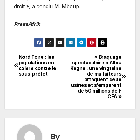
droit », a conclu M. Mboup.
PressAfrik
Nord Foire : les
« Braquage
Navigation
populations en
spectaculaire à Allou
colère contre le
Kagne : une vingtaine
de
sous-préfet
de malfaiteurs
attaquent deux
l’article
usines et s’emparent
de 50 millions de F
CFA »
By