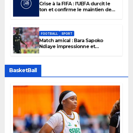
Crise à la FIFA : l’UEFA durcit le
ton et confirme le maintien de
son boycott des Coupes du
monde.
FOOTBALL
SPORT
Match amical : Bara Sapoko
Ndiaye impressionne et
confirme son potentiel avec le
Bayern Munich
BasketBall