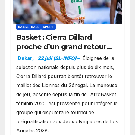
BASKETBALL
SPORT
Basket : Cierra Dillard
proche d’un grand retour
avec les Lionnes ?
Dakar
,
22 juil (SL-INFO) –
Éloignée de la
sélection nationale depuis plus de dix mois,
Cierra Dillard pourrait bientôt retrouver le
maillot des Lionnes du Sénégal. La meneuse
de jeu, absente depuis la fin de l’AfroBasket
féminin 2025, est pressentie pour intégrer le
groupe qui disputera le tournoi de
préqualification aux Jeux olympiques de Los
Angeles 2028.