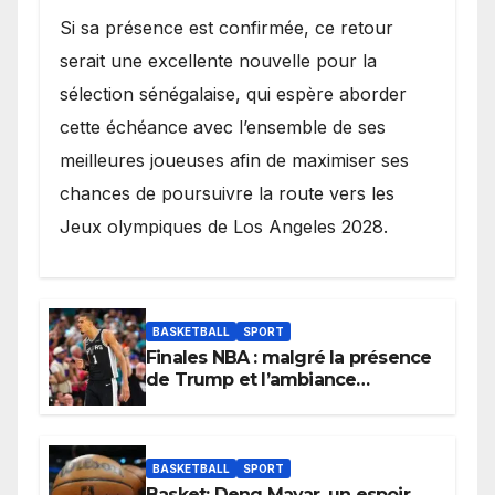
Si sa présence est confirmée, ce retour
serait une excellente nouvelle pour la
sélection sénégalaise, qui espère aborder
cette échéance avec l’ensemble de ses
meilleures joueuses afin de maximiser ses
chances de poursuivre la route vers les
Jeux olympiques de Los Angeles 2028.
BASKETBALL
SPORT
Finales NBA : malgré la présence
de Trump et l’ambiance
électrique du Garden,
Wembanyama fait taire New
York
BASKETBALL
SPORT
Basket: Deng Mayar, un espoir