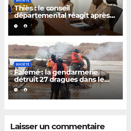
SOCIÉTÉ
Thiès : le conseil
départemental réagit après
le rappel à l’ordre du
gouverneur
SOCIÉTÉ
Falémé : la gendarmerie
détruit 27 dragues dans le
cadre de la lutte contre
l’exploitation illégale
Laisser un commentaire