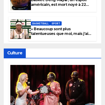
américain, est mort noyé à 22
ans
BASKETBALL
SPORT
« Beaucoup sont plus
talentueuses que moi, mais j’ai
persévéré » : le message fort de
Cierra Dillard
Culture