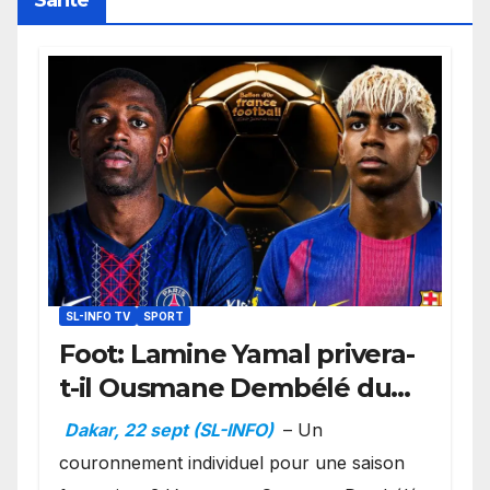
Santé
SL-INFO TV
SPORT
Foot: Lamine Yamal privera-
t-il Ousmane Dembélé du
Ballon d’or ?
Dakar, 22 sept (SL-INFO)
– Un
couronnement individuel pour une saison