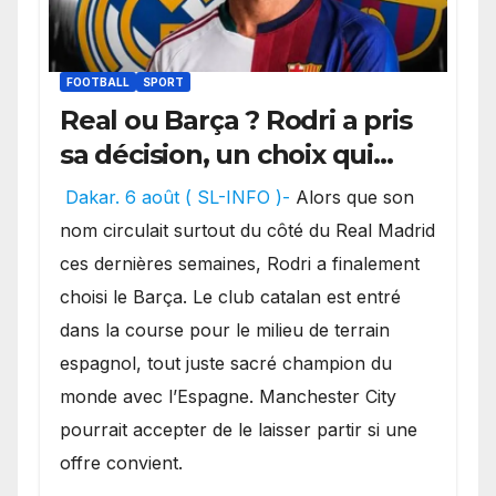
FOOTBALL
SPORT
Real ou Barça ? Rodri a pris
sa décision, un choix qui
pourrait faire grand bruit
Dakar. 6 août ( SL-INFO )-
Alors que son
sur le marché des
nom circulait surtout du côté du Real Madrid
transferts.
ces dernières semaines, Rodri a finalement
choisi le Barça. Le club catalan est entré
dans la course pour le milieu de terrain
espagnol, tout juste sacré champion du
monde avec l’Espagne. Manchester City
pourrait accepter de le laisser partir si une
offre convient.