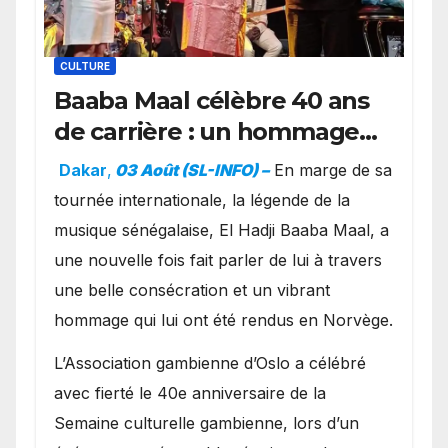
CULTURE
Baaba Maal célèbre 40 ans
de carrière : un hommage
exceptionnel à Oslo en
Dakar
,
03 Août (SL-INFO) –
​En marge de sa
présence de la famille
tournée internationale, la légende de la
royale.
musique sénégalaise, El Hadji Baaba Maal, a
une nouvelle fois fait parler de lui à travers
une belle consécration et un vibrant
hommage qui lui ont été rendus en Norvège.
​L’Association gambienne d’Oslo a célébré
avec fierté le 40e anniversaire de la
Semaine culturelle gambienne, lors d’un