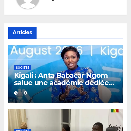
Articles
SOCIÉTÉ
Kigali : Anta Babacar Ngom
salue une académie dédiée
au leadership politique des
femmes africaines