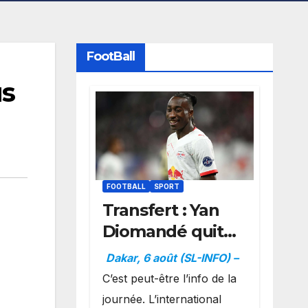
FootBall
us
FOOTBALL
SPORT
Transfert : Yan
Diomandé quitte
l’Autriche et
Dakar, 6 août (SL-INFO) –
prend la
C’est peut-être l’info de la
direction de
journée. L’international