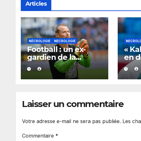
Articles
NÉCROLOGIE
NECROLOGIE
NECROLO
Football : un ex-
« Ka
gardien de la
en de
Juventus et de
capi
Liverpool est
pleu
décédé
son 
Laisser un commentaire
Votre adresse e-mail ne sera pas publiée.
Les cha
Commentaire
*