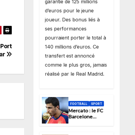
garantie de 125 millions
d’euros pour le jeune
joueur. Des bonus liés à
ses performances
pourraient porter le total à
 Port
140 millions d’euros. Ce
ar
transfert est annoncé
comme le plus gros, jamais
réalisé par le Real Madrid.
FOOTBALL
SPORT
Mercato : le FC
Barcelone
avance sur
Rodri, le Real
Madrid recule