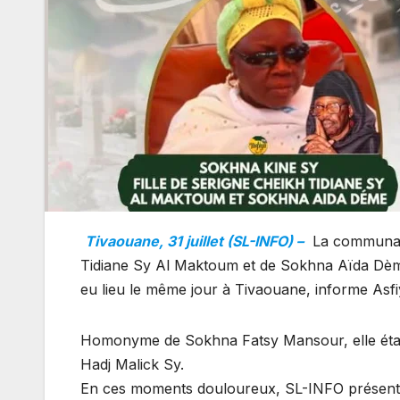
Tivaouane, 31 juillet (SL-INFO) –
La communauté
Tidiane Sy Al Maktoum et de Sokhna Aïda Dème, 
eu lieu le même jour à Tivaouane, informe Asfi
Homonyme de Sokhna Fatsy Mansour, elle était u
Hadj Malick Sy.
En ces moments douloureux, SL-INFO présente s