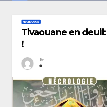
NECROLOGIE
Tivaouane en deuil:
!
By