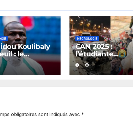
GIE
NECROLOGIE
lidou Koulibaly
CAN 2025 :
uil : le
l’étudiante
taine des Lions
sénégalaise
re la perte de
décédée dans u
père. »
accident au Mar
sera inhumée à
mps obligatoires sont indiqués avec
*