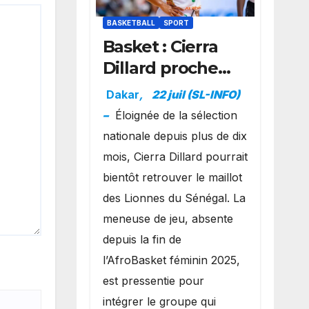
BASKETBALL
SPORT
Basket : Cierra
Dillard proche
d’un grand
Dakar
,
22 juil (SL-INFO)
retour avec les
–
Éloignée de la sélection
Lionnes ?
nationale depuis plus de dix
mois, Cierra Dillard pourrait
bientôt retrouver le maillot
des Lionnes du Sénégal. La
meneuse de jeu, absente
depuis la fin de
l’AfroBasket féminin 2025,
est pressentie pour
intégrer le groupe qui