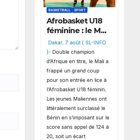
BASKETBALL
SPORT
Afrobasket U18
féminine : le Mali
réalise un
Dakar. 7 août ( SL-INFO
véritable festival
)-
Double champion
offensif et
d’Afrique en titre, le Mali a
inflige une
frappé un grand coup
lourde défaite
pour son entrée en lice à
au Bénin.
l’Afrobasket U18 féminin.
Les jeunes Maliennes ont
littéralement surclassé le
Bénin en s’imposant sur le
score sans appel de 124 à
20, soit un écart