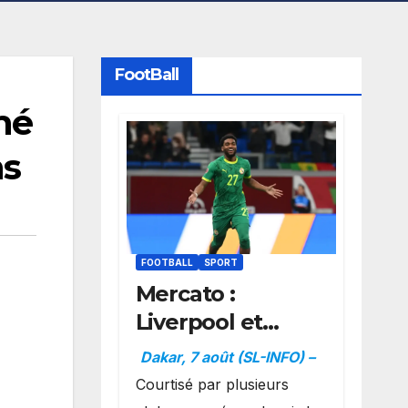
FootBall
mé
ns
FOOTBALL
SPORT
Mercato :
Liverpool et
Dortmund se
Dakar, 7 août (SL-INFO) –
positionnent en
Courtisé par plusieurs
favoris pour