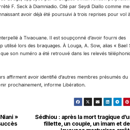
arrêté F. Seck à Diamniadio. Cité par Seydi Diallo comme m
nnaissant avoir déjà été poursuivi à trois reprises pour vol 
interpellé à Tivaouane. Il est soupçonné d’avoir fourni des
p utilisé lors des braquages. À Louga, A. Sow, alias « Bael
s que son numéro a été retrouvé dans les relevés téléphoni
urs affirment avoir identifié d’autres membres présumés du
venir prochainement, informe Libération.
 Niani »
Sédhiou : après la mort tragique d’
succès
fillette, un couple, un imam et d