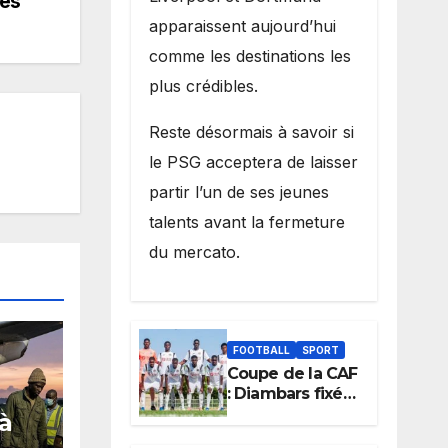
tés
apparaissent aujourd’hui
comme les destinations les
plus crédibles.
Reste désormais à savoir si
le PSG acceptera de laisser
partir l’un de ses jeunes
talents avant la fermeture
du mercato.
FOOTBALL
SPORT
Coupe de la CAF
: Diambars fixé
sur son destin
 à
africain, l’ES
G