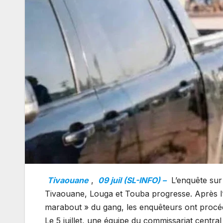
Tivaouane
,
09 juil (SL-INFO) –
L’enquête sur
Tivaouane, Louga et Touba progresse. Après l’
marabout » du gang, les enquêteurs ont procédé
Le 5 juillet, une équipe du commissariat centra