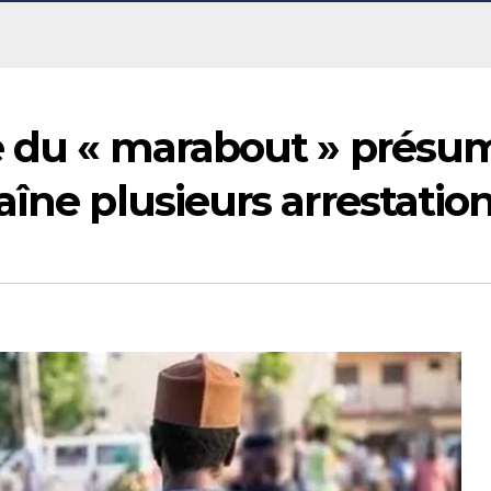
te du « marabout » présu
aîne plusieurs arrestatio