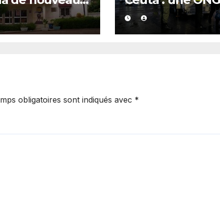
té
marocaine met 
cause les
responsabilités 
Rabat et de Mad
mps obligatoires sont indiqués avec
*