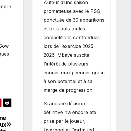
Auteur d’une saison
embre
prometteuse avec le PSG,
à
ponctuée de 30 apparitions
et trois buts toutes
compétitions confondues
 Sow
lors de l’exercice 2025-
ques
2026, Mbaye suscite
l’intérêt de plusieurs
écuries européennes grâce
à son potentiel et à sa
marge de progression.
Si aucune décision
définitive n’a encore été
une
prise par le joueur,
eux
Liverpool et Dortmund