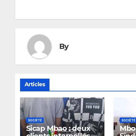
de
l’article
By
Articles
SOCIÉTÉ
SOCIÉTÉ
Sicap Mbao : deux
Mbou
clients interpellés
Sind