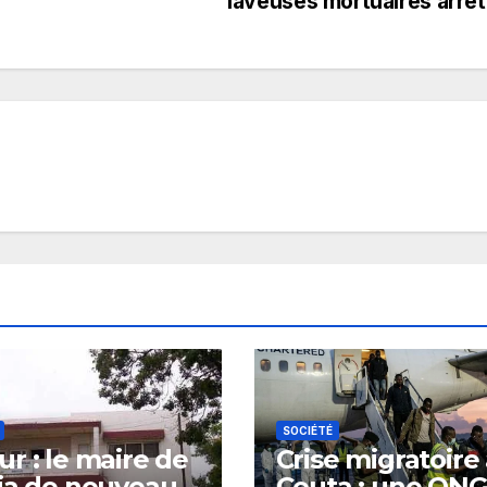
laveuses mortuaires arrê
SOCIÉTÉ
r : le maire de
Crise migratoire
ia de nouveau
Ceuta : une ON