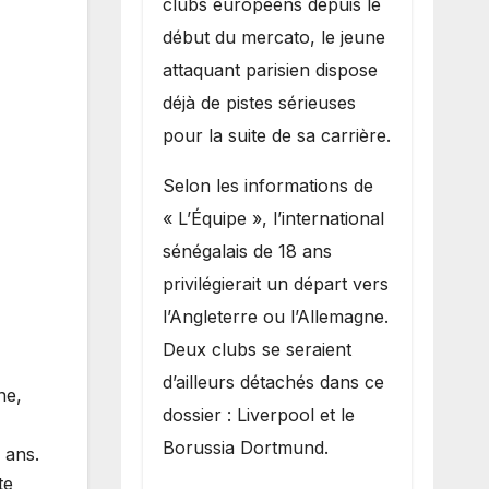
clubs européens depuis le
recruter Ibrahim
début du mercato, le jeune
Mbaye
attaquant parisien dispose
déjà de pistes sérieuses
pour la suite de sa carrière.
Selon les informations de
« L’Équipe », l’international
sénégalais de 18 ans
privilégierait un départ vers
l’Angleterre ou l’Allemagne.
Deux clubs se seraient
d’ailleurs détachés dans ce
ne,
dossier : Liverpool et le
Borussia Dortmund.
 ans.
te