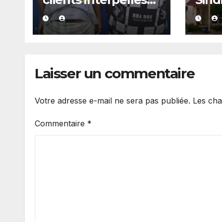
avec du kush lors
arrê
d’un contrôle de
police dans un bar
Laisser un commentaire
Votre adresse e-mail ne sera pas publiée.
Les cha
Commentaire
*