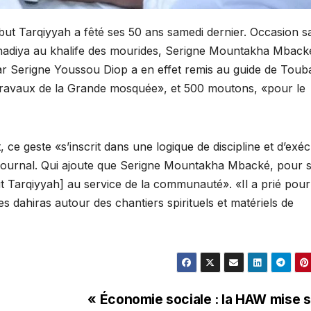
 Tarqiyyah a fêté ses 50 ans samedi dernier. Occasion sa
hadiya au khalife des mourides, Serigne Mountakha Mback
ar Serigne Youssou Diop a en effet remis au guide de Touba
 travaux de la Grande mosquée», et 500 moutons, «pour le
e geste «s’inscrit dans une logique de discipline et d’exéc
 journal. Qui ajoute que Serigne Mountakha Mbacké, pour 
t Tarqiyyah] au service de la communauté». «Il a prié pour
s dahiras autour des chantiers spirituels et matériels de
« Économie sociale : la HAW mise s