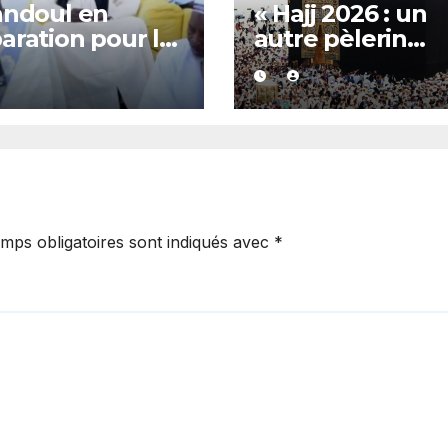
andoul en
« Hajj 2026 : un
aration pour le
autre pèlerin
d Magal de
sénégalais décè
gne Yadali Bara
en Arabie saoud
ké prévu le 30
ce lundi »
2026 »
mps obligatoires sont indiqués avec
*