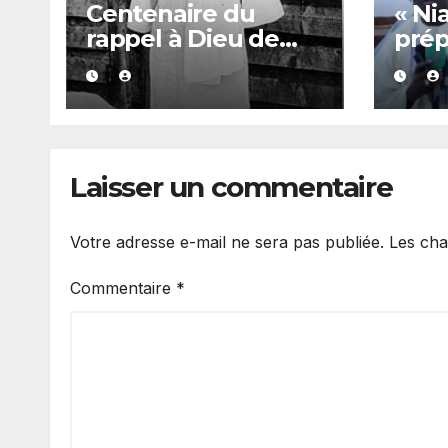
Centenaire du
« Ni
rappel à Dieu de
prép
Serigne Touba :
Gran
Majalis dévoile un
Seri
programme
Mbac
international de
mai 
commémoration
Laisser un commentaire
Votre adresse e-mail ne sera pas publiée.
Les cha
Commentaire
*