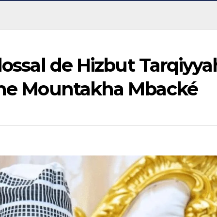
lossal de Hizbut Tarqiyya
igne Mountakha Mbacké