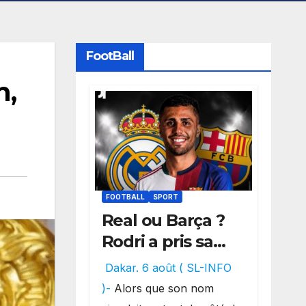
FootBall
h,
FOOTBALL
SPORT
Real ou Barça ?
Rodri a pris sa
décision, un
Dakar. 6 août ( SL-INFO
choix qui
)-
Alors que son nom
pourrait faire