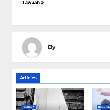
Tawbah »
de
l’article
By
Articles
RELIGION
RELIGIO