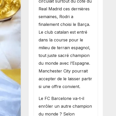
circulait surtout du côté du
grand bruit sur
Real Madrid ces dernières
le marché des
semaines, Rodri a
transferts.
finalement choisi le Barça.
Le club catalan est entré
dans la course pour le
milieu de terrain espagnol,
tout juste sacré champion
du monde avec l’Espagne.
Manchester City pourrait
accepter de le laisser partir
si une offre convient.
​Le FC Barcelone va-t-il
enrôler un autre champion
du monde ? Selon