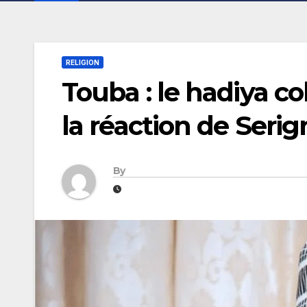
RELIGION
Touba : le hadiya co
la réaction de Ser
By