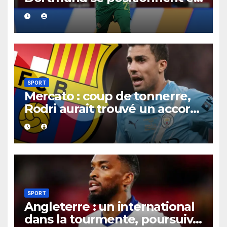
favoris pour recruter Ibrahim
Mbaye
SPORT
Mercato : coup de tonnerre,
Rodri aurait trouvé un accord
XXL avec le Barça pour un
contrat jusqu’en 2030.
SPORT
Angleterre : un international
dans la tourmente, poursuivi