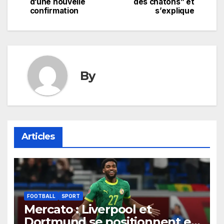
de
d’une nouvelle
des chatons” et
confirmation
s’explique
l’article
By
Articles
FOOTBALL
SPORT
Mercato : Liverpool et
Dortmund se positionnent en