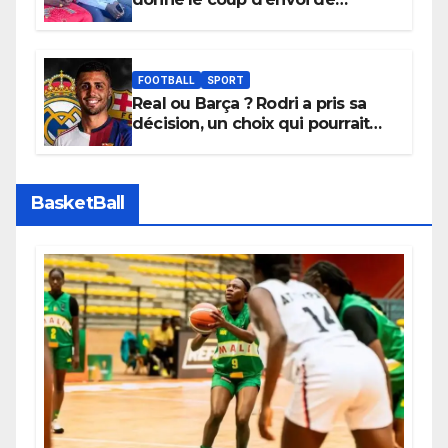
l’initiative « Zéro Violence »
depuis sa ville natale pour
promouvoir des compétitions
apaisées.
FOOTBALL
SPORT
Real ou Barça ? Rodri a pris sa
décision, un choix qui pourrait
faire grand bruit sur le marché
des transferts.
BasketBall