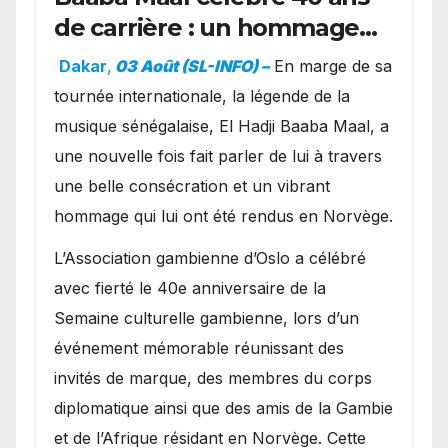
de carrière : un hommage
exceptionnel à Oslo en
Dakar
,
03 Août (SL-INFO) –
​En marge de sa
présence de la famille
tournée internationale, la légende de la
royale.
musique sénégalaise, El Hadji Baaba Maal, a
une nouvelle fois fait parler de lui à travers
une belle consécration et un vibrant
hommage qui lui ont été rendus en Norvège.
​L’Association gambienne d’Oslo a célébré
avec fierté le 40e anniversaire de la
Semaine culturelle gambienne, lors d’un
événement mémorable réunissant des
invités de marque, des membres du corps
diplomatique ainsi que des amis de la Gambie
et de l’Afrique résidant en Norvège. Cette