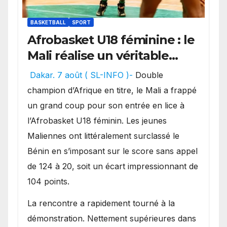
BASKETBALL
SPORT
Afrobasket U18 féminine : le
Mali réalise un véritable
festival offensif et inflige
Dakar. 7 août ( SL-INFO )-
Double
une lourde défaite au
champion d’Afrique en titre, le Mali a frappé
Bénin.
un grand coup pour son entrée en lice à
l’Afrobasket U18 féminin. Les jeunes
Maliennes ont littéralement surclassé le
Bénin en s’imposant sur le score sans appel
de 124 à 20, soit un écart impressionnant de
104 points.
La rencontre a rapidement tourné à la
démonstration. Nettement supérieures dans