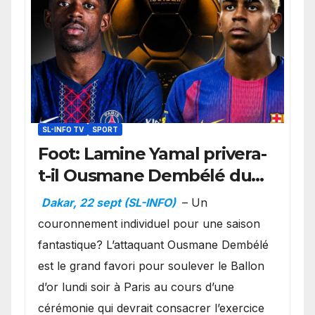
SL-INFO TV
SPORT
Foot: Lamine Yamal privera-
t-il Ousmane Dembélé du
Ballon d’or ?
Dakar, 22 sept (SL-INFO)
– Un
couronnement individuel pour une saison
fantastique? L’attaquant Ousmane Dembélé
est le grand favori pour soulever le Ballon
d’or lundi soir à Paris au cours d’une
cérémonie qui devrait consacrer l’exercice