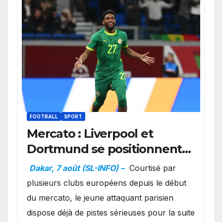
FOOTBALL
SPORT
Mercato : Liverpool et
Dortmund se positionnent
en favoris pour recruter
Dakar, 7 août (SL-INFO) –
Courtisé par
Ibrahim Mbaye
plusieurs clubs européens depuis le début
du mercato, le jeune attaquant parisien
dispose déjà de pistes sérieuses pour la suite