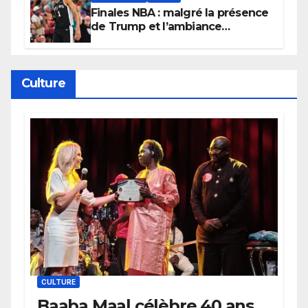
Finales NBA : malgré la présence
de Trump et l’ambiance
électrique du Garden,
Wembanyama fait taire New
York
Culture
CULTURE
Baaba Maal célèbre 40 ans