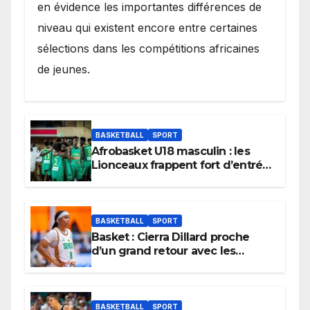
en évidence les importantes différences de
niveau qui existent encore entre certaines
sélections dans les compétitions africaines
de jeunes.
BASKETBALL
SPORT
Afrobasket U18 masculin : les
Lionceaux frappent fort d’entrée
et lancent idéalement leur
tournoi.
BASKETBALL
SPORT
Basket : Cierra Dillard proche
d’un grand retour avec les
Lionnes ?
BASKETBALL
SPORT