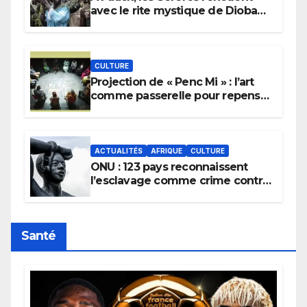
avec le rite mystique de Diobaye
pour implorer le retour de la
pluie.
CULTURE
Projection de « Penc Mi » : l’art
comme passerelle pour repenser
la transmission des savoirs
africains.
ACTUALITÉS
AFRIQUE
CULTURE
ONU : 123 pays reconnaissent
l’esclavage comme crime contre
l’humanité, la France toujours en
retard sur le Code noi
Santé