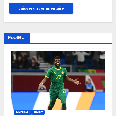
FootBall
FOOTBALL
SPORT