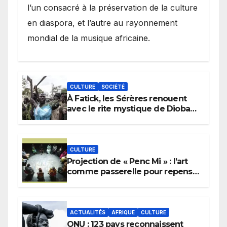
l’un consacré à la préservation de la culture
en diaspora, et l’autre au rayonnement
mondial de la musique africaine.
CULTURE
SOCIÉTÉ
À Fatick, les Sérères renouent
avec le rite mystique de Diobaye
pour implorer le retour de la
pluie.
CULTURE
Projection de « Penc Mi » : l’art
comme passerelle pour repenser
la transmission des savoirs
africains.
ACTUALITÉS
AFRIQUE
CULTURE
ONU : 123 pays reconnaissent