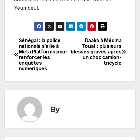
Yeumbeul.
Sénégal : la police
Daaka à Médina
Navigation
nationale s’allie à
Touat : plusieurs
Meta Platforms pour
blessés graves après
de
renforcer les
un choc camion-
enquêtes
tricycle
l’article
numériques
By