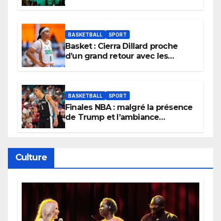
et lancent idéalement leur
tournoi.
BASKETBALL
SPORT
Basket : Cierra Dillard proche
d’un grand retour avec les
Lionnes ?
BASKETBALL
SPORT
Finales NBA : malgré la présence
de Trump et l’ambiance
électrique du Garden,
Wembanyama fait taire New
York
Culture