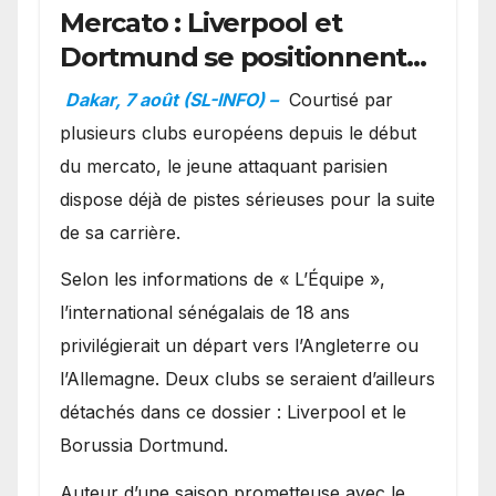
Mercato : Liverpool et
Dortmund se positionnent
en favoris pour recruter
Dakar, 7 août (SL-INFO) –
Courtisé par
Ibrahim Mbaye
plusieurs clubs européens depuis le début
du mercato, le jeune attaquant parisien
dispose déjà de pistes sérieuses pour la suite
de sa carrière.
Selon les informations de « L’Équipe »,
l’international sénégalais de 18 ans
privilégierait un départ vers l’Angleterre ou
l’Allemagne. Deux clubs se seraient d’ailleurs
détachés dans ce dossier : Liverpool et le
Borussia Dortmund.
Auteur d’une saison prometteuse avec le