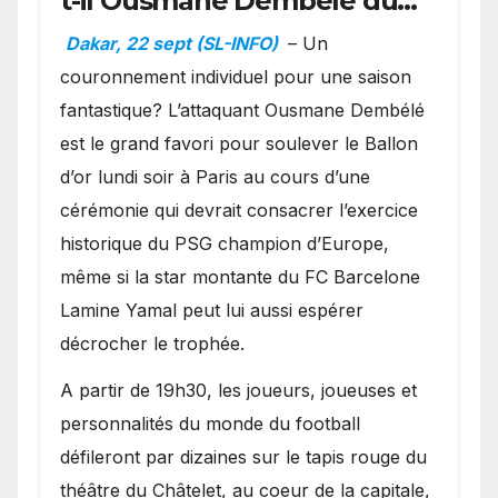
t-il Ousmane Dembélé du
Ballon d’or ?
Dakar, 22 sept (SL-INFO)
– Un
couronnement individuel pour une saison
fantastique? L’attaquant Ousmane Dembélé
est le grand favori pour soulever le Ballon
d’or lundi soir à Paris au cours d’une
cérémonie qui devrait consacrer l’exercice
historique du PSG champion d’Europe,
même si la star montante du FC Barcelone
Lamine Yamal peut lui aussi espérer
décrocher le trophée.
A partir de 19h30, les joueurs, joueuses et
personnalités du monde du football
défileront par dizaines sur le tapis rouge du
théâtre du Châtelet, au coeur de la capitale,