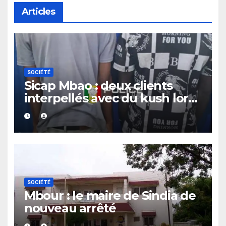
Articles
SOCIÉTÉ
Sicap Mbao : deux clients
interpellés avec du kush lors
d’un contrôle de police dans
un bar
SOCIÉTÉ
Mbour : le maire de Sindia de
nouveau arrêté