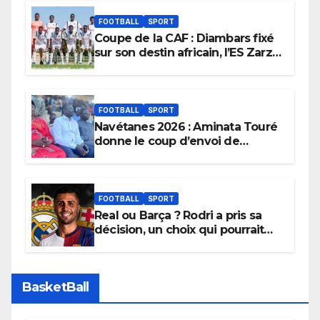
FOOTBALL
SPORT
Coupe de la CAF : Diambars fixé
sur son destin africain, l’ES Zarzis
sera son premier obstacle.
FOOTBALL
SPORT
Navétanes 2026 : Aminata Touré
donne le coup d’envoi de
l’initiative « Zéro Violence »
depuis sa ville natale pour
promouvoir des compétitions
apaisées.
FOOTBALL
SPORT
Real ou Barça ? Rodri a pris sa
décision, un choix qui pourrait
faire grand bruit sur le marché
des transferts.
BasketBall