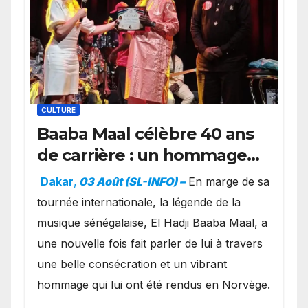
CULTURE
Baaba Maal célèbre 40 ans
de carrière : un hommage
exceptionnel à Oslo en
Dakar
,
03 Août (SL-INFO) –
​En marge de sa
présence de la famille
tournée internationale, la légende de la
royale.
musique sénégalaise, El Hadji Baaba Maal, a
une nouvelle fois fait parler de lui à travers
une belle consécration et un vibrant
hommage qui lui ont été rendus en Norvège.