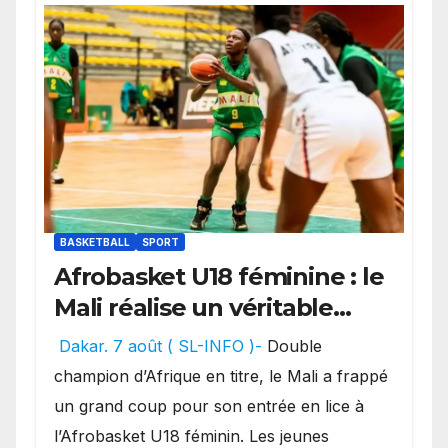
BASKETBALL
SPORT
Afrobasket U18 féminine : le
Mali réalise un véritable
festival offensif et inflige
Dakar. 7 août ( SL-INFO )-
Double
une lourde défaite au
champion d’Afrique en titre, le Mali a frappé
Bénin.
un grand coup pour son entrée en lice à
l’Afrobasket U18 féminin. Les jeunes