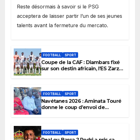
Reste désormais à savoir si le PSG
acceptera de laisser partir l’un de ses jeunes
talents avant la fermeture du mercato.
FOOTBALL
SPORT
Coupe de la CAF : Diambars fixé
sur son destin africain, l’ES Zarzis
sera son premier obstacle.
FOOTBALL
SPORT
Navétanes 2026 : Aminata Touré
donne le coup d’envoi de
l’initiative « Zéro Violence »
depuis sa ville natale pour
promouvoir des compétitions
apaisées.
FOOTBALL
SPORT
Real ou Barça ? Rodri a pris sa