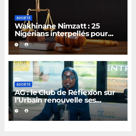
SOCIÉTÉ
Wakhinane Nimzatt : 25
Nigérians interpellés pour
détention présumée de
drogue et prostitution
SOCIÉTÉ
AG : le Club de Réflexion sur
l’Urbain renouvelle ses
instances et adopte son plan
d’action 2026-2029