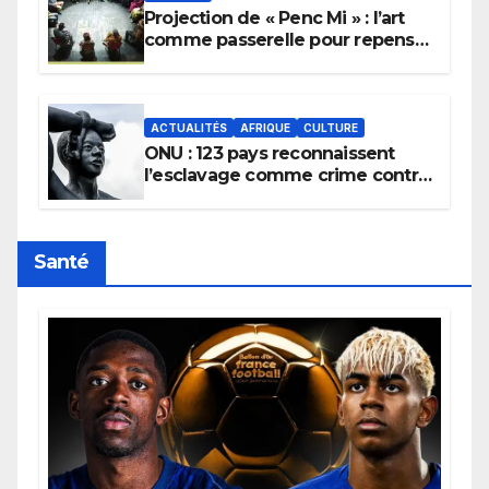
Projection de « Penc Mi » : l’art
comme passerelle pour repenser
la transmission des savoirs
africains.
ACTUALITÉS
AFRIQUE
CULTURE
ONU : 123 pays reconnaissent
l’esclavage comme crime contre
l’humanité, la France toujours en
retard sur le Code noi
Santé