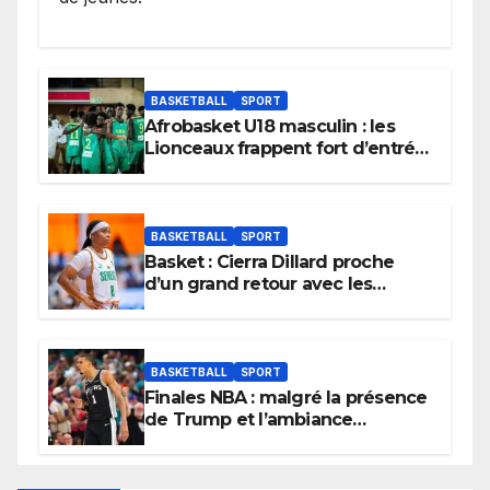
BASKETBALL
SPORT
Afrobasket U18 masculin : les
Lionceaux frappent fort d’entrée
et lancent idéalement leur
tournoi.
BASKETBALL
SPORT
Basket : Cierra Dillard proche
d’un grand retour avec les
Lionnes ?
BASKETBALL
SPORT
Finales NBA : malgré la présence
de Trump et l’ambiance
électrique du Garden,
Wembanyama fait taire New
York