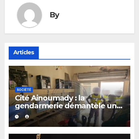
By
Articles
SOCIÉTÉ
Cité Ainoumady : la
gendarmerie démantèle une
salle de jeux de hasard
clandestine