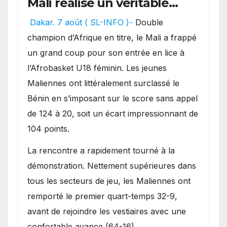
Mali réalise un véritable
festival offensif et inflige
Dakar. 7 août ( SL-INFO )-
Double
une lourde défaite au
champion d’Afrique en titre, le Mali a frappé
Bénin.
un grand coup pour son entrée en lice à
l’Afrobasket U18 féminin. Les jeunes
Maliennes ont littéralement surclassé le
Bénin en s’imposant sur le score sans appel
de 124 à 20, soit un écart impressionnant de
104 points.
La rencontre a rapidement tourné à la
démonstration. Nettement supérieures dans
tous les secteurs de jeu, les Maliennes ont
remporté le premier quart-temps 32-9,
avant de rejoindre les vestiaires avec une
confortable avance (64-16).