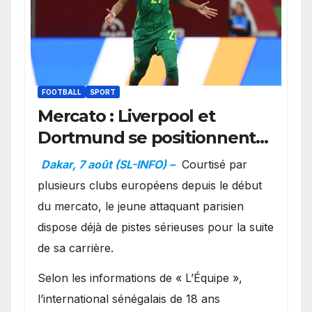
FOOTBALL
SPORT
Mercato : Liverpool et
Dortmund se positionnent
en favoris pour recruter
Dakar, 7 août (SL-INFO) –
Courtisé par
Ibrahim Mbaye
plusieurs clubs européens depuis le début
du mercato, le jeune attaquant parisien
dispose déjà de pistes sérieuses pour la suite
de sa carrière.
Selon les informations de « L’Équipe »,
l’international sénégalais de 18 ans