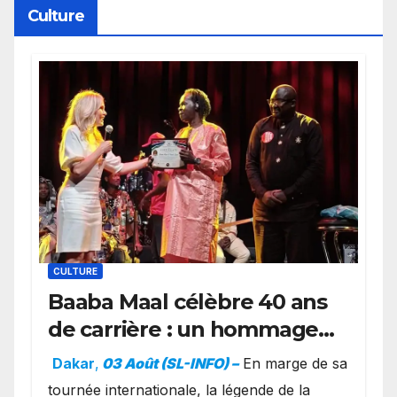
Culture
CULTURE
Baaba Maal célèbre 40 ans
de carrière : un hommage
exceptionnel à Oslo en
Dakar
,
03 Août (SL-INFO) –
​En marge de sa
présence de la famille
tournée internationale, la légende de la