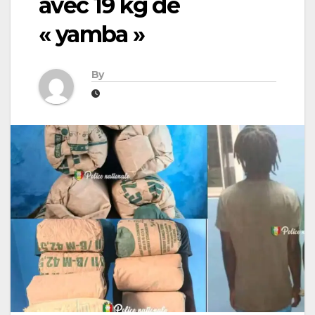
avec 19 kg de
« yamba »
By